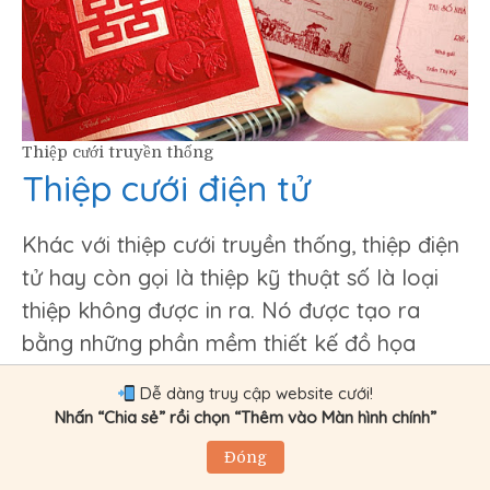
Thiệp cưới truyền thống
Thiệp cưới điện tử
Khác với thiệp cưới truyền thống, thiệp điện
tử hay còn gọi là thiệp kỹ thuật số là loại
thiệp không được in ra. Nó được tạo ra
bằng những phần mềm thiết kế đồ họa
hoặc là những website hay ứng dụng
Dễ dàng truy cập website cưới!
chuyên tạo thiệp
Nhấn “Chia sẻ” rồi chọn “Thêm vào Màn hình chính”
Để tạo
thiệp điện tử
, bạn cần truy cập vào
Đóng