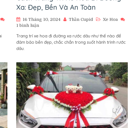
Xa: Đẹp, Bền Và An Toàn
16 Tháng 10, 2024
Thần Cupid
Xe Hoa
ở
1 bình luận
Cách
i
Trang trí xe hoa đi đường xa rước dâu như thế nào để
Trang
n
đảm bảo bền đẹp, chắc chắn trong suốt hành trình rước
Trí
dâu.
Xe
Hoa
Đi
Đường
Xa:
Đẹp,
Bền
Và
An
Toàn