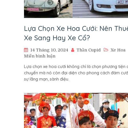
Lựa Chọn Xe Hoa Cưới: Nên Thu
Xe Sang Hay Xe Cổ?
14 Tháng 10, 2024
Thần Cupid
Xe Hoa
trên
Miễn bình luận
Lựa
Lựa chọn xe hoa cưới không chỉ là chọn phương tiện d
Chọn
chuyển mà nó còn đại diện cho phong cách đám cưới
Xe
sự lãng mạn, sành điệu.
Hoa
Cưới:
Nên
Thuê
Xe
Sang
Hay
Xe
Cổ?