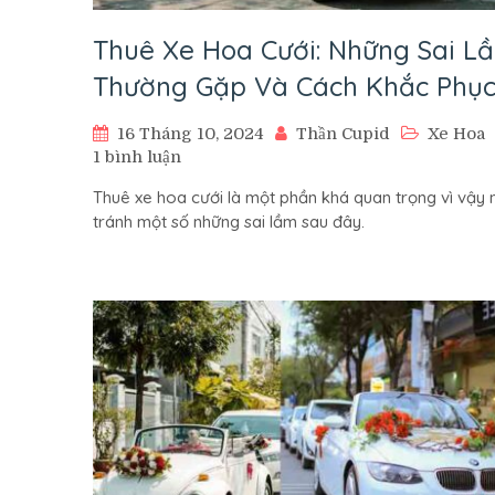
Thuê Xe Hoa Cưới: Những Sai L
Thường Gặp Và Cách Khắc Phụ
16 Tháng 10, 2024
Thần Cupid
Xe Hoa
ở
1 bình luận
Thuê
Thuê xe hoa cưới là một phần khá quan trọng vì vậy 
Xe
tránh một số những sai lầm sau đây.
Hoa
Cưới:
Những
Sai
Lầm
Thường
Gặp
Và
Cách
Khắc
Phục