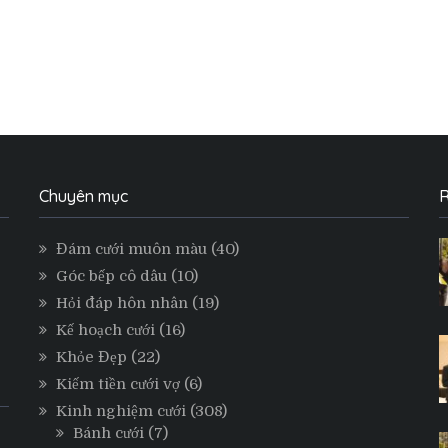
phí
thuê
xe
hoa
đơn
giản
nhất
Chuyên mục
R
Đám cưới muôn màu
(40)
Góc bếp cô dâu
(10)
Hỏi đáp hôn nhân
(19)
Kế hoạch cưới
(16)
Khỏe Đẹp
(22)
Kiếm tiền cưới vợ
(6)
Kinh nghiệm cưới
(308)
Bánh cưới
(7)