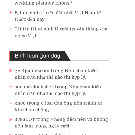
wedding planner không?
Bật mí sính lễ cưới đắt nhất Việt Nam từ
trước đến nay.
Tất tần tật về sính lễ cưới truyền thống của
người Việt
Bình luận gần đây
get4gamescom
trong
Nên chọn kiểu
nhẫn cưới như thế nào thì hợp lý.
son dakika haber
trong
Nên chọn kiểu
nhẫn cưới như thế nào thì hợp lý.
xn88
trong
8 loại đàn ông nên tránh xa
khi chọn chồng.
888SLOT
trong
Những điều nên và không
nên làm trong ngày cưới