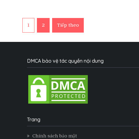
độc
đáo
và
Phân
siêu
1
2
Tiếp theo
dễ
thương
trang
bài
DMCA bảo vệ tác quyền nội dung
viết
Trang
Chính sách bảo mật