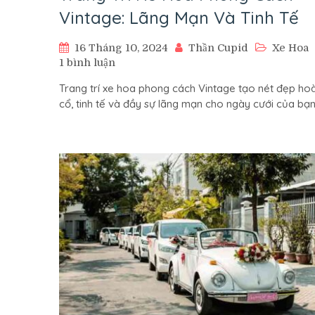
Vintage: Lãng Mạn Và Tinh Tế
16 Tháng 10, 2024
Thần Cupid
Xe Hoa
ở
1 bình luận
Trang
Trang trí xe hoa phong cách Vintage tạo nét đẹp hoà
Trí
cổ, tinh tế và đầy sự lãng mạn cho ngày cưới của bạ
Xe
Hoa
Phong
Cách
Vintage:
Lãng
Mạn
Và
Tinh
Tế