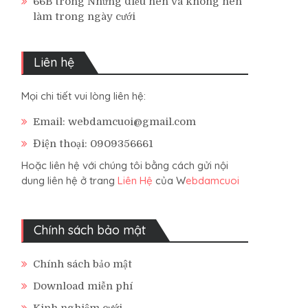
66B
trong
Những điều nên và không nên
làm trong ngày cưới
Liên hệ
Mọi chi tiết vui lòng liên hệ:
Email: webdamcuoi@gmail.com
Điện thoại: 0909356661
Hoặc liên hệ với chúng tôi bằng cách gửi nội
dung liên hệ ở trang
Liên Hệ
của W
ebdamcuoi
Chính sách bảo mật
Chính sách bảo mật
Download miễn phí
Kinh nghiệm cưới