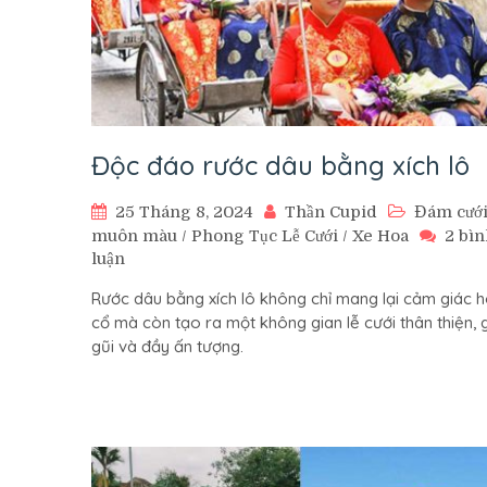
Độc đáo rước dâu bằng xích lô
25 Tháng 8, 2024
Thần Cupid
Đám cướ
muôn màu
/
Phong Tục Lễ Cưới
/
Xe Hoa
2 bì
ở
luận
Độc
Rước dâu bằng xích lô không chỉ mang lại cảm giác h
đáo
cổ mà còn tạo ra một không gian lễ cưới thân thiện, 
rước
gũi và đầy ấn tượng.
dâu
bằng
xích
lô