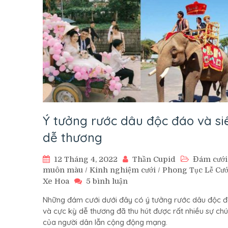
Ý tưởng rước dâu độc đáo và si
dễ thương
12 Tháng 4, 2022
Thần Cupid
Đám cưới
muôn màu
/
Kinh nghiệm cưới
/
Phong Tục Lễ Cướ
ở
Xe Hoa
5 bình luận
Ý
Những đám cưới dưới đây có ý tưởng rước dâu độc 
tưởng
và cực kỳ dễ thương đã thu hút được rất nhiều sự chú
rước
của người dân lẫn cộng động mạng.
dâu