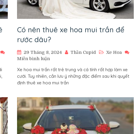
ê
Có nên thuê xe hoa mui trần để
rước dâu?
29 Tháng 8, 2024
Thần Cupid
Xe Hoa
trên
Miễn bình luận
Có
i
Xe hoa mui trần rất trẻ trung và cá tính rất hợp làm xe
nên
,
cưới. Tuy nhiên, cần lưu ý những đặc điểm sau khi quyết
thuê
định thuê xe hoa mui trần
xe
hoa
mui
trần
để
rước
dâu?