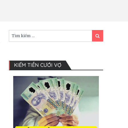
Tìm
Tìm
kiếm:
kiếm
KIẾM TIỀN CƯỚI VỢ