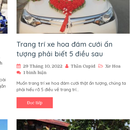
Trang trí xe hoa đám cưới ấn
tượng phải biết 5 điều sau
i
nh
29 Tháng 10, 2022
Thần Cupid
Xe Hoa
ở
1 bình luận
Trang
oài
Muốn trang trí xe hoa đám cưới thật ấn tượng, chúng ta
trí
gần
phải hiểu rõ 5 điều về trang trí…
xe
hoa
đám
Đọc tiếp
cưới
ấn
tượng
phải