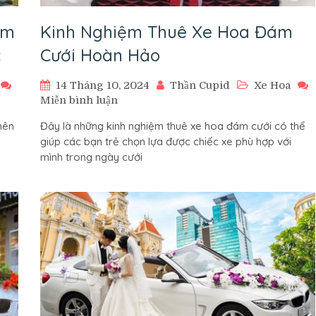
ầm
Kinh Nghiệm Thuê Xe Hoa Đám
c
Cưới Hoàn Hảo
14 Tháng 10, 2024
Thần Cupid
Xe Hoa
trên
Miễn bình luận
Kinh
nên
Đây là những kinh nghiệm thuê xe hoa đám cưới có thể
Nghiệm
giúp các bạn trẻ chọn lựa được chiếc xe phù hợp với
Thuê
mình trong ngày cưới
Xe
Hoa
Đám
Cưới
Hoàn
Hảo