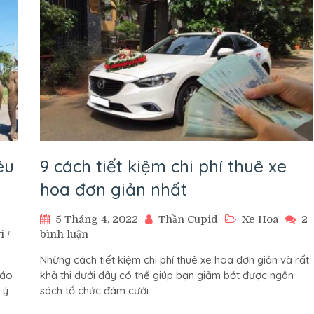
biết
5
điều
sau
êu
9 cách tiết kiệm chi phí thuê xe
hoa đơn giản nhất
5 Tháng 4, 2022
Thần Cupid
Xe Hoa
2
ở
i
/
bình luận
9
Những cách tiết kiệm chi phí thuê xe hoa đơn giản và rất
cách
đáo
khả thi dưới đây có thể giúp bạn giảm bớt được ngân
tiết
 ý
sách tổ chức đám cưới.
kiệm
chi