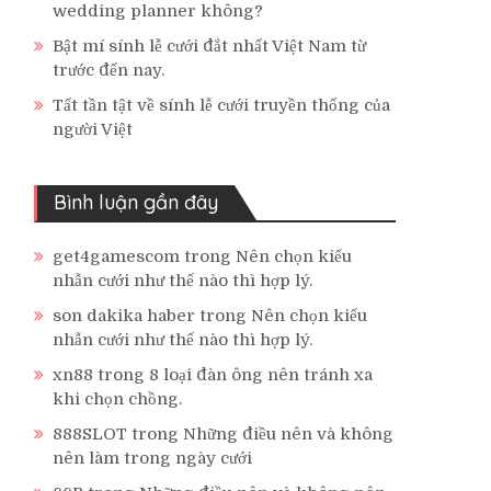
wedding planner không?
Bật mí sính lễ cưới đắt nhất Việt Nam từ
trước đến nay.
Tất tần tật về sính lễ cưới truyền thống của
người Việt
Bình luận gần đây
get4gamescom
trong
Nên chọn kiểu
nhẫn cưới như thế nào thì hợp lý.
son dakika haber
trong
Nên chọn kiểu
nhẫn cưới như thế nào thì hợp lý.
xn88
trong
8 loại đàn ông nên tránh xa
khi chọn chồng.
888SLOT
trong
Những điều nên và không
nên làm trong ngày cưới