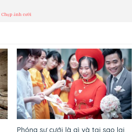
Chụp ảnh cưới
Phóng sự cưới là gì và tại sao lại