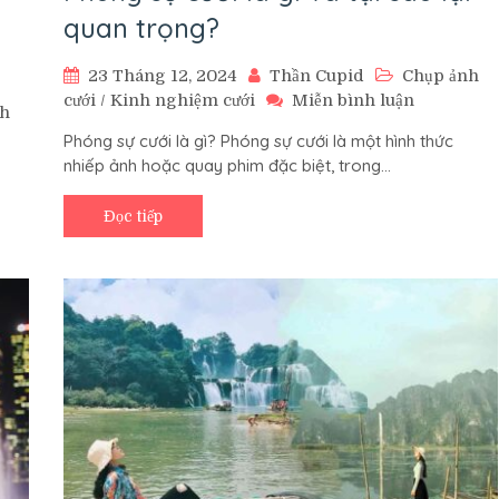
quan trọng?
23 Tháng 12, 2024
Thần Cupid
Chụp ảnh
trên
cưới
/
Kinh nghiệm cưới
Miễn bình luận
nh
Phóng
Phóng sự cưới là gì? Phóng sự cưới là một hình thức
sự
nhiếp ảnh hoặc quay phim đặc biệt, trong…
cưới
là
gì
Đọc tiếp
và
tại
sao
lại
quan
trọng?