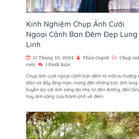
Kinh Nghiệm Chụp Ảnh Cưới
Ngoại Cảnh Ban Đêm Đẹp Lung
Linh
11 Tháng 10, 2024
Thần Cupid
Chụp ản
ở
cưới
1 bình luận
Kinh
Chụp ảnh cưới ngoại cảnh ban đêm là một xu hướng 
Nghiệm
đáo và đầy lãng mạn, mang đến những bức ảnh lung l
Chụp
huyền ảo với ánh sáng dịu nhẹ từ đèn đường, đèn lồn
Ảnh
hay ánh sáng của thành phố về đêm.
Cưới
Ngoại
Cảnh
Ban
Đêm
Đẹp
Lung