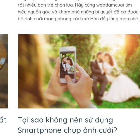
rất nhiều bạn trẻ chọn lựa. Hãy cùng webdamcuoi tìm
Hàn
hiểu nguồn góc và khám phá những bí quyết để có được
Quốc
bộ ảnh cưới mang phong cách xứ Hàn đầy lãng mạn nhé.
vì
sao
được
sự
yêu
thích
của
giới
trẻ
ất
Tại sao không nên sử dụng
Smartphone chụp ảnh cưới?