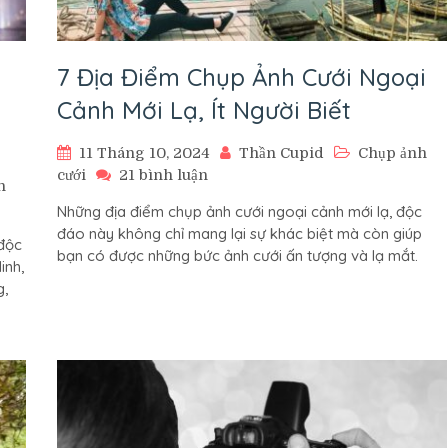
7 Địa Điểm Chụp Ảnh Cưới Ngoại
Cảnh Mới Lạ, Ít Người Biết
11 Tháng 10, 2024
Thần Cupid
Chụp ảnh
ở
cưới
21 bình luận
h
7
Những địa điểm chụp ảnh cưới ngoại cảnh mới lạ, độc
Địa
đáo này không chỉ mang lại sự khác biệt mà còn giúp
Điểm
độc
bạn có được những bức ảnh cưới ấn tượng và lạ mắt.
Chụp
inh,
Ảnh
g,
Cưới
Ngoại
Cảnh
Mới
Lạ,
Ít
Người
Biết