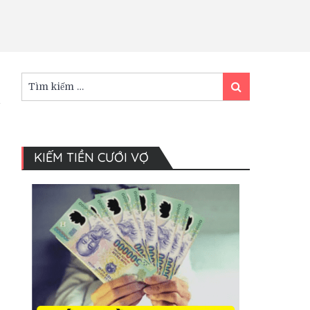
Tìm
Tìm
kiếm:
kiếm
KIẾM TIỀN CƯỚI VỢ