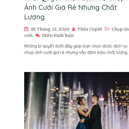
Ảnh Cưới Giá Rẻ Nhưng Chất
Lượng
26 Tháng 12, 2024
Thần Cupid
Chụp ả
trên
cưới
Miễn bình luận
10
Những bí quyết dưới đây giúp bạn chọn được dịch vụ
Bí
chụp ảnh cưới giá rẻ nhưng vẫn đảm bảo chất lượng.
Quyết
Chọn
Dịch
Vụ
Chụp
Ảnh
Cưới
Giá
Rẻ
Nhưng
Chất
Lượng