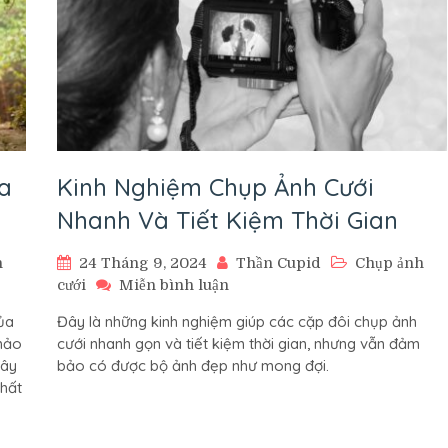
a
Kinh Nghiệm Chụp Ảnh Cưới
Nhanh Và Tiết Kiệm Thời Gian
h
24 Tháng 9, 2024
Thần Cupid
Chụp ảnh
trên
cưới
Miễn bình luận
Kinh
ủa
Đây là những kinh nghiệm giúp các cặp đôi chụp ảnh
Nghiệm
khảo
cưới nhanh gọn và tiết kiệm thời gian, nhưng vẫn đảm
Chụp
đây
bảo có được bộ ảnh đẹp như mong đợi.
Ảnh
nhất
Cưới
Nhanh
Và