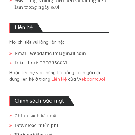
66B
trong
Những điều nên và không nên
làm trong ngày cưới
Liên hệ
Mọi chi tiết vui lòng liên hệ:
Email: webdamcuoi@gmail.com
Điện thoại: 0909356661
Hoặc liên hệ với chúng tôi bằng cách gửi nội
dung liên hệ ở trang
Liên Hệ
của W
ebdamcuoi
Chính sách bảo mật
Chính sách bảo mật
Download miễn phí
Kinh nghiệm cưới