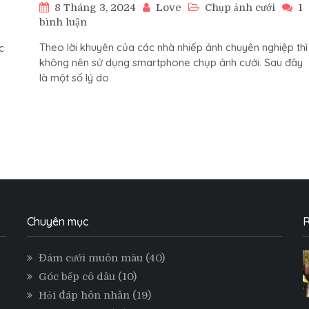
8 Tháng 3, 2024
Love
Chụp ảnh cưới
1
ở
bình luận
Tại
Theo lời khuyên của các nhà nhiếp ảnh chuyên nghiệp thì
c
sao
không nên sử dụng smartphone chụp ảnh cưới. Sau đây
không
là một số lý do.
nên
sử
dụng
Smartphone
chụp
ảnh
cưới?
Chuyên mục
R
Đám cưới muôn màu
(40)
Góc bếp cô dâu
(10)
Hỏi đáp hôn nhân
(19)