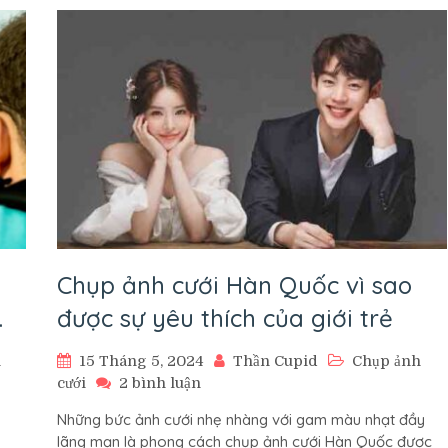
Tiết
Kiệm
Thời
Gian
Chụp ảnh cưới Hàn Quốc vì sao
.
được sự yêu thích của giới trẻ
h
15 Tháng 5, 2024
Thần Cupid
Chụp ảnh
ở
cưới
2 bình luận
Chụp
Những bức ảnh cưới nhẹ nhàng với gam màu nhạt đầy
ảnh
lãng mạn là phong cách chụp ảnh cưới Hàn Quốc được
cưới