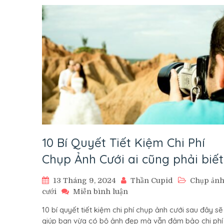
để
có
ảnh
cưới
đẹp
nhất
10 Bí Quyết Tiết Kiệm Chi Phí
Chụp Ảnh Cưới ai cũng phải biết
13 Tháng 9, 2024
Thần Cupid
Chụp ản
trên
cưới
Miễn bình luận
10
10 bí quyết tiết kiệm chi phí chụp ảnh cưới sau đây sẽ
Bí
giúp bạn vừa có bộ ảnh đẹp mà vẫn đảm bảo chi phí
Quyết