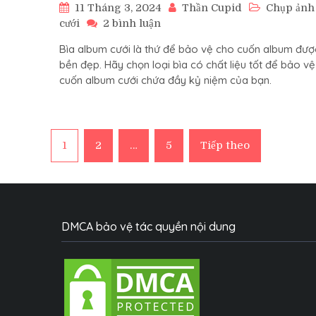
11 Tháng 3, 2024
Thần Cupid
Chụp ảnh
ở
cưới
2 bình luận
Bìa
Bìa album cưới là thứ để bảo vệ cho cuốn album đượ
album
bền đẹp. Hãy chọn loại bìa có chất liệu tốt để bảo vệ
cưới
cuốn album cưới chứa đầy kỷ niệm của bạn.
nên
chọn
loại
chất
Phân
liệu
1
2
…
5
Tiếp theo
gì
để
trang
bền
đẹp
bài
DMCA bảo vệ tác quyền nội dung
viết