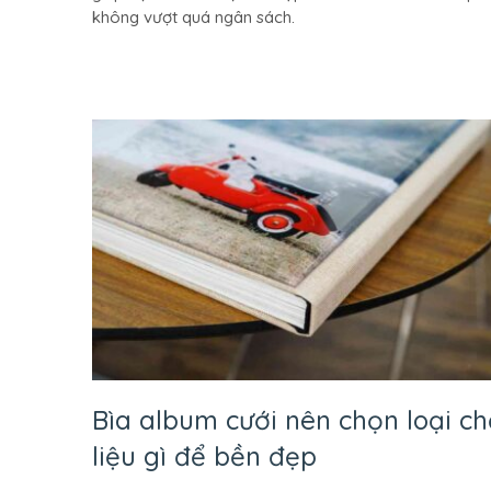
không vượt quá ngân sách.
Tiết
Kiệm
Chi
Phí
Chụp
Ảnh
Cưới
ai
cũng
phải
biết.
Bìa album cưới nên chọn loại ch
liệu gì để bền đẹp