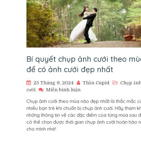
Linh
Bí quyết chụp ảnh cưới theo mù
để có ảnh cưới đẹp nhất
25 Tháng 9, 2024
Thần Cupid
Chụp ản
trên
cưới
Miễn bình luận
Bí
Chụp ảnh cưới theo mùa nào đẹp nhất là thắc mắc c
quyết
nhiều bạn trẻ khi chuẩn bị chụp ảnh cưới. Hãy tham 
chụp
những thông tin về các đặc điểm của từng mùa sau 
ảnh
có thể chọn được thời gian chụp ảnh cưới hoàn hảo 
cưới
cho mình nhé!
theo
mùa