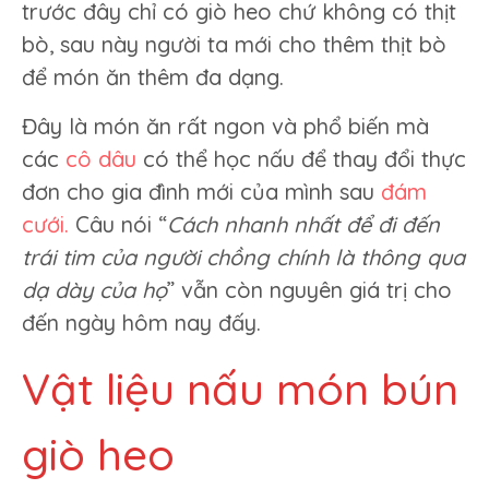
trước đây chỉ có giò heo chứ không có thịt
bò, sau này người ta mới cho thêm thịt bò
để món ăn thêm đa dạng.
Đây là món ăn rất ngon và phổ biến mà
các
cô dâu
có thể học nấu để thay đổi thực
đơn cho gia đình mới của mình sau
đám
cưới.
Câu nói “
Cách nhanh nhất để đi đến
trái tim của người chồng chính là thông qua
dạ dày của họ
” vẫn còn nguyên giá trị cho
đến ngày hôm nay đấy.
Vật liệu nấu món bún
giò heo