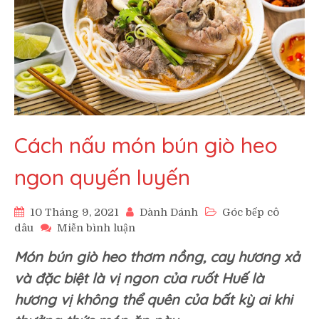
Cách nấu món bún giò heo
ngon quyến luyến
10 Tháng 9, 2021
Dành Dánh
Góc bếp cô
trên
dâu
Miễn bình luận
Cách
Món bún giò heo thơm nồng, cay hương xả
nấu
món
và đặc biệt là vị ngon của ruốt Huế là
bún
hương vị không thể quên của bất kỳ ai khi
giò
heo