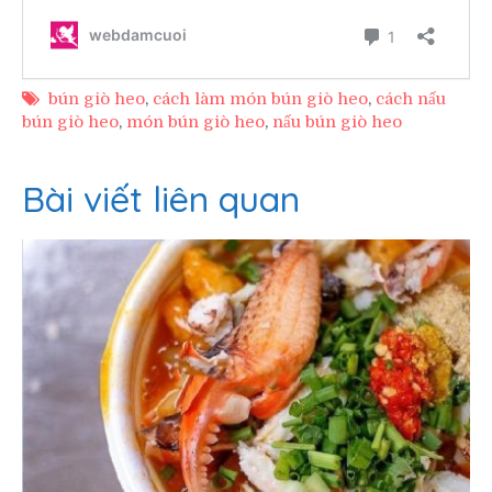
bún giò heo
,
cách làm món bún giò heo
,
cách nấu
bún giò heo
,
món bún giò heo
,
nấu bún giò heo
Bài viết liên quan