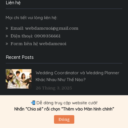
Liên hệ
Mọi chi tiết vui lòng liên hệ:
Email: webdamcuoi@gmail.com
Điện thoại: 0909356661
Form liên hệ webdamcuoi
Recent Posts
Wedding Coordinator và Wedding Planner
Khác Nhau Như Thế Nào?
26 Tháng 3, 2025
Kinh Nghiệm Chọn Wedding Planner Phù
Dễ dàng truy cập website cưới!
Hợp
Nhấn “Chia sẻ” rồi chọn “Thêm vào Màn hình chính”
26 Tháng 3, 2025
Đóng