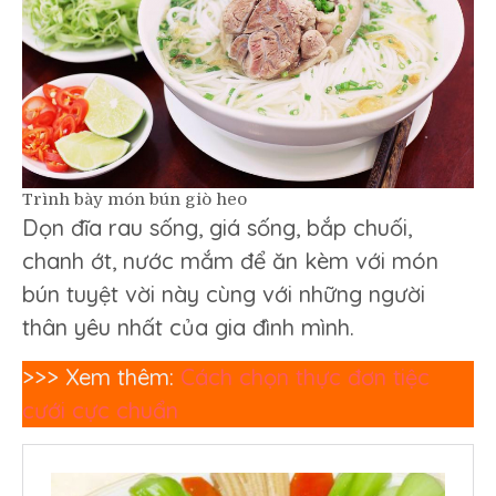
Trình bày món bún giò heo
Dọn đĩa rau sống, giá sống, bắp chuối,
chanh ớt, nước mắm để ăn kèm với món
bún tuyệt vời này cùng với những người
thân yêu nhất của gia đình mình.
>>> Xem thêm:
Cách chọn thực đơn tiệc
cưới cực chuẩn