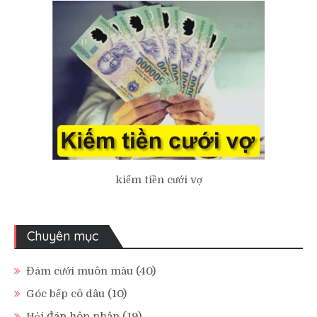
kiếm tiền cưới vợ
Chuyên mục
Đám cưới muôn màu
(40)
Góc bếp cô dâu
(10)
Hỏi đáp hôn nhân
(19)