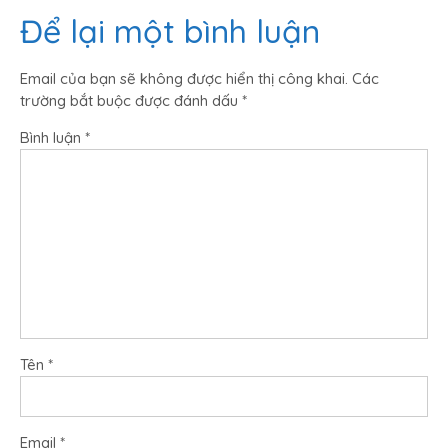
Để lại một bình luận
viết
Email của bạn sẽ không được hiển thị công khai.
Các
trường bắt buộc được đánh dấu
*
Bình luận
*
Tên
*
Email
*