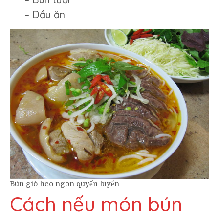
– Dầu ăn
Bún giò heo ngon quyến luyến
Cách nếu món bún