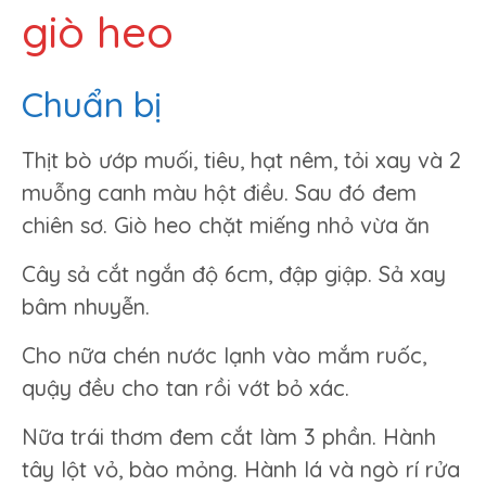
giò heo
Chuẩn bị
Thịt bò ướp muối, tiêu, hạt nêm, tỏi xay và 2
muỗng canh màu hột điều. Sau đó đem
chiên sơ. Giò heo chặt miếng nhỏ vừa ăn
Cây sả cắt ngắn độ 6cm, đập giập. Sả xay
bâm nhuyễn.
Cho nữa chén nước lạnh vào mắm ruốc,
quậy đều cho tan rồi vớt bỏ xác.
Nữa trái thơm đem cắt làm 3 phần. Hành
tây lột vỏ, bào mỏng. Hành lá và ngò rí rửa