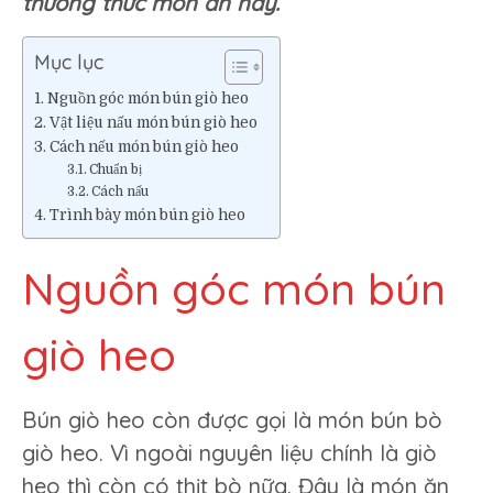
thưởng thức món ăn này.
ngon
quyến
Mục lục
luyến
Nguồn góc món bún giò heo
Vật liệu nấu món bún giò heo
Cách nếu món bún giò heo
Chuẩn bị
Cách nấu
Trình bày món bún giò heo
Nguồn góc món bún
giò heo
Bún giò heo còn được gọi là món bún bò
giò heo. Vì ngoài nguyên liệu chính là giò
heo thì còn có thịt bò nữa. Đây là món ăn