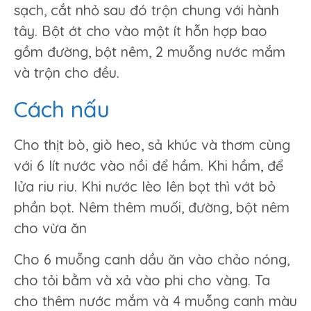
sạch, cắt nhỏ sau đó trộn chung với hành
tây. Bột ớt cho vào một ít hỗn hợp bao
gồm đường, bột nêm, 2 muỗng nước mắm
và trộn cho đều.
Cách nấu
Cho thịt bò, giò heo, sả khúc và thơm cùng
với 6 lít nước vào nồi để hầm. Khi hầm, để
lửa riu riu. Khi nước lèo lên bọt thì vớt bỏ
phần bọt. Nêm thêm muối, đường, bột nêm
cho vừa ăn
Cho 6 muỗng canh dầu ăn vào chảo nóng,
cho tỏi bằm và xả vào phi cho vàng. Ta
cho thêm nước mắm và 4 muỗng canh màu