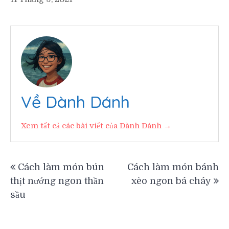
Về Dành Dánh
Xem tất cả các bài viết của Dành Dánh →
Điều
Cách làm món bún
Cách làm món bánh
thịt nướng ngon thần
xèo ngon bá cháy
hướng
sầu
bài