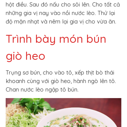
hột điều. Sau đó nấu cho sôi lên. Cho tất cả
những gia vị nay vào nồi nước lèo. Thử lại
độ mặn nhạt và nêm lại gia vị cho vừa ăn.
Trình bày món bún
giò heo
Trụng sơ bún, cho vào tô, xếp thịt bò thái
khoanh cùng với giò heo, hành ngò lên tô.
Chan nước lèo ngập tô bún.