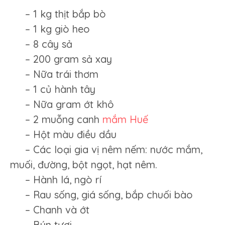
– 1 kg thịt bắp bò
– 1 kg giò heo
– 8 cây sả
– 200 gram sả xay
– Nữa trái thơm
– 1 củ hành tây
– Nữa gram ớt khô
– 2 muỗng canh
mắm Huế
– Hột màu điều dầu
– Các loại gia vị nêm nếm: nước mắm,
muối, đường, bột ngọt, hạt nêm.
– Hành lá, ngò rí
– Rau sống, giá sống, bắp chuối bào
– Chanh và ớt
– Bún tươi