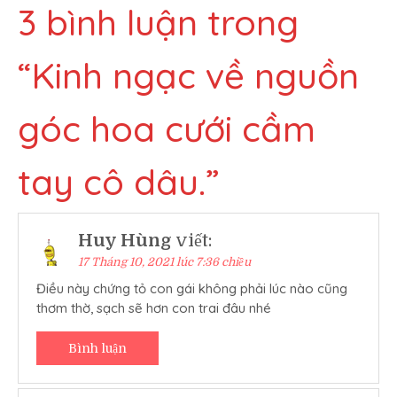
viết
3 bình luận trong
“
Kinh ngạc về nguồn
góc hoa cưới cầm
tay cô dâu.
”
Huy Hùng
viết:
17 Tháng 10, 2021 lúc 7:36 chiều
Điều này chứng tỏ con gái không phải lúc nào cũng
thơm thờ, sạch sẽ hơn con trai đâu nhé
Bình luận