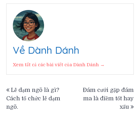
Về Dành Dánh
Xem tất cả các bài viết của Dành Dánh →
Điều
Lễ dạm ngõ là gì?
Đám cưới gặp đám
Cách tổ chức lễ dạm
ma là điềm tốt hay
hướng
ngõ.
xấu
bài