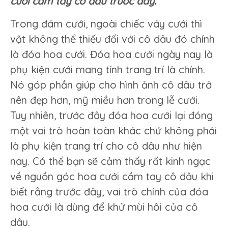
cưới cầm tay cô dâu trước đây.
cưới
cầm
Trong đám cưới, ngoài chiếc váy cưới thì
tay
vật không thể thiếu đối với cô dâu đó chính
cô
dâu.
là đóa hoa cưới. Đóa hoa cưới ngày nay là
phụ kiện cưới mang tính trang trí là chính.
Nó góp phần giúp cho hình ảnh cô dâu trở
nên đẹp hơn, mỹ miều hơn trong lễ cưới.
Tuy nhiên, trước đây đóa hoa cưới lại đóng
một vai trò hoàn toàn khác chứ không phải
là phụ kiện trang trí cho cô dâu như hiện
nay. Có thể bạn sẽ cảm thấy rất kinh ngạc
về nguồn góc hoa cưới cầm tay cô dâu khi
biết rằng trước đây, vai trò chính của đóa
hoa cưới là dùng để khử mùi hôi của cô
dâu.