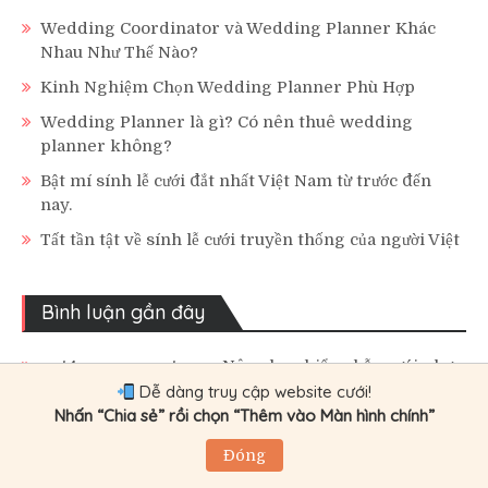
Wedding Coordinator và Wedding Planner Khác
Nhau Như Thế Nào?
Kinh Nghiệm Chọn Wedding Planner Phù Hợp
Wedding Planner là gì? Có nên thuê wedding
planner không?
Bật mí sính lễ cưới đắt nhất Việt Nam từ trước đến
nay.
Tất tần tật về sính lễ cưới truyền thống của người Việt
Bình luận gần đây
get4gamescom
trong
Nên chọn kiểu nhẫn cưới như
thế nào thì hợp lý.
Dễ dàng truy cập website cưới!
Nhấn “Chia sẻ” rồi chọn “Thêm vào Màn hình chính”
son dakika haber
trong
Nên chọn kiểu nhẫn cưới
như thế nào thì hợp lý.
Đóng
xn88
trong
8 loại đàn ông nên tránh xa khi chọn