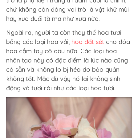
trò là phụ kiện trang trí đám cưới là chính,
chứ không còn đóng vai trò là vật khử mùi
hay xua đuổi tà ma như xưa nữa.
Ngoài ra, người ta còn thay thế hoa tươi
bằng các loại hoa vải,
hoa đất sét
cho đóa
hoa cầm tay cô dâu nữa. Các loại hoa
nhân tạo này có đặc điểm là lúc nào cũng
có sẵn và không lo bị héo do bảo quản
không tốt. Mặc dù vậy nó lại không sinh
động và tươi rói như các loại hoa tươi.