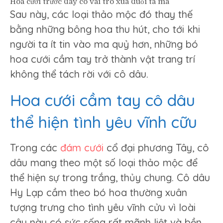
Hoa cưới trước đây có vai trò xua đuổi tà ma
Sau này, các loại thảo mộc đó thay thế
bằng những bông hoa thu hút, cho tới khi
người ta ít tin vào ma quỷ hơn, những bó
hoa cưới cầm tay trở thành vật trang trí
không thể tách rời với cô dâu.
Hoa cưới cầm tay cô dâu
thể hiện tình yêu vĩnh cữu
Trong các
đám cưới
cổ đại phương Tây, cô
dâu mang theo một số loại thảo mộc để
thể hiện sự trong trắng, thủy chung. Cô dâu
Hy Lạp cầm theo bó hoa thường xuân
tượng trưng cho tình yêu vĩnh cửu vì loài
cây này có sức sống rất mãnh liệt và bền