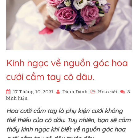
Kinh ngạc về nguồn góc hoa
cưới cầm tay cô dâu.
17 Tháng 10, 2021
Dành Dánh
Hoa cưới
3
ở
bình luận
Kinh
Hoa cưới cầm tay là phụ kiện cưới không
ngạc
về
thể thiếu của cô dâu. Tuy nhiên, bạn sẽ cảm
nguồn
thấy kinh ngạc khi biết về nguồn góc hoa
góc
hoa