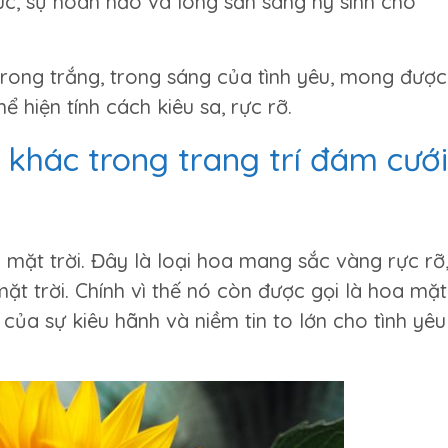
c, sự hoàn hảo và lòng sẵn sàng hy sinh cho
rong trắng, trong sáng của tình yêu, mong được
ể hiện tính cách kiêu sa, rực rỡ.
 khác trong trang trí đám cưới
mặt trời. Đây là loại hoa mang sắc vàng rực rỡ
ặt trời. Chính vì thế nó còn được gọi là hoa mặt
ủa sự kiêu hãnh và niềm tin to lớn cho tình yêu