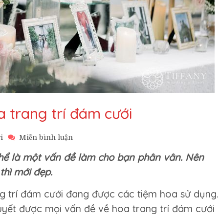
a trang trí đám cưới
trên
i
Miễn bình luận
Bật
thể là một vấn đề làm cho bạn phân vân. Nên
mí
2
thì mới đẹp.
bí
quyết
ang trí đám cưới đang được các tiệm hoa sử dụng.
chọn
quyết được mọi vấn đề về hoa trang trí đám cưới
hoa
trang