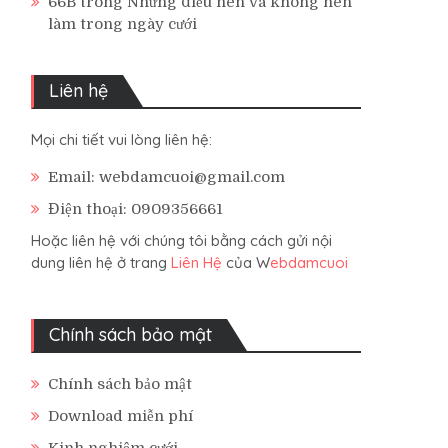
66B
trong
Những điều nên và không nên
làm trong ngày cưới
Liên hệ
Mọi chi tiết vui lòng liên hệ:
Email: webdamcuoi@gmail.com
Điện thoại: 0909356661
Hoặc liên hệ với chúng tôi bằng cách gửi nội
dung liên hệ ở trang
Liên Hệ
của W
ebdamcuoi
Chính sách bảo mật
Chính sách bảo mật
Download miễn phí
Kinh nghiệm cưới