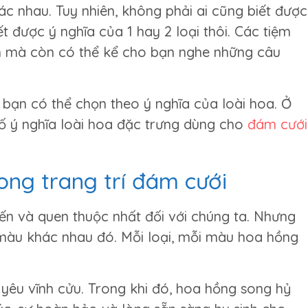
c nhau. Tuy nhiên, không phải ai cũng biết được
t được ý nghĩa của 1 hay 2 loại thôi. Các tiệm
nh mà còn có thể kể cho bạn nghe những câu
, bạn có thể chọn theo ý nghĩa của loài hoa. Ở
ố ý nghĩa loài hoa đặc trưng dùng cho
đám cưới
ong trang trí đám cưới
iến và quen thuộc nhất đối với chúng ta. Nhưng
 màu khác nhau đó. Mỗi loại, mỗi màu hoa hồng
 yêu vĩnh cửu. Trong khi đó, hoa hồng song hỷ