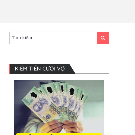
Tìm
Tìm
kiếm:
kiếm
KIẾM TIỀN CƯỚI VỢ