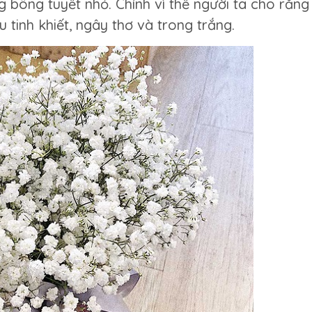
g bông tuyết nhỏ. Chính vì thế người ta cho rằng
tinh khiết, ngây thơ và trong trắng.