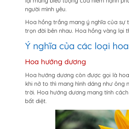
lại mang biểu tượng của niềm hạnh phú
người mình yêu.
Hoa hồng trắng mang ý nghĩa của sự t
trọn đời bên nhau. Hoa hồng vàng lại th
Ý nghĩa của các loại hoa
Hoa hướng dương
Hoa hướng dương còn được gọi là hoa 
khi nở to thì mang hình dáng như ông m
trời. Hoa hướng dương mang tính cách c
bất diệt.