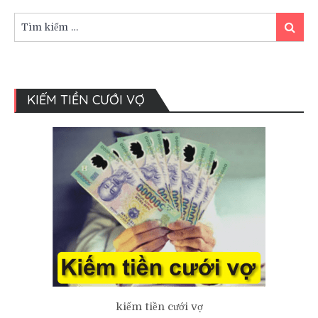
cưới
cầm
Tìm
Tìm
tay
kiếm:
kiếm
cô
dâu.
KIẾM TIỀN CƯỚI VỢ
kiếm tiền cưới vợ