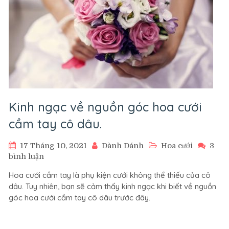
Kinh ngạc về nguồn góc hoa cưới
cầm tay cô dâu.
17 Tháng 10, 2021
Dành Dánh
Hoa cưới
3
ở
bình luận
Kinh
Hoa cưới cầm tay là phụ kiện cưới không thể thiếu của cô
ngạc
dâu. Tuy nhiên, bạn sẽ cảm thấy kinh ngạc khi biết về nguồn
về
góc hoa cưới cầm tay cô dâu trước đây.
nguồn
góc
hoa