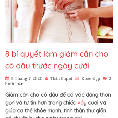
8 bí quyết làm giảm cân cho
cô dâu trước ngày cưới.
9 Tháng 7, 2020
Thần Cupid
Khỏe Đẹp
2
ở
bình luận
8
Giảm cân cho cô dâu để có vóc dáng thon
bí
quyết
gọn và tự tin hơn trong chiếc
vá
y cưới và
làm
giúp cơ thể khỏe mạnh, tinh thần thư giãn
giảm
cân