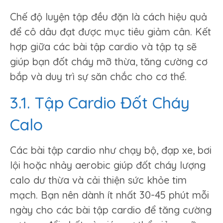
Chế độ luyện tập đều đặn là cách hiệu quả
để cô dâu đạt được mục tiêu giảm cân. Kết
hợp giữa các bài tập cardio và tập tạ sẽ
giúp bạn đốt cháy mỡ thừa, tăng cường cơ
bắp và duy trì sự săn chắc cho cơ thể.
3.1. Tập Cardio Đốt Cháy
Calo
Các bài tập cardio như chạy bộ, đạp xe, bơi
lội hoặc nhảy aerobic giúp đốt cháy lượng
calo dư thừa và cải thiện sức khỏe tim
mạch. Bạn nên dành ít nhất 30-45 phút mỗi
ngày cho các bài tập cardio để tăng cường