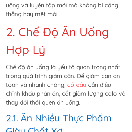
uống và luyện tập mới mà không bị căng
thẳng hay mệt mỏi.
2. Chế Độ Ăn Uống
Hợp Lý
Chế độ ăn uống là yếu tố quan trọng nhất
trong quá trình giảm cân. Để giảm cân an
toàn và nhanh chóng,
cô dâu
cần điều
chỉnh khẩu phần ăn, cắt giảm lượng calo và
thay đổi thói quen ăn uống.
2.1. Ăn Nhiều Thực Phẩm
Giàu Chất Xơ