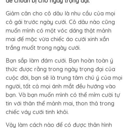
để chuẩn bị cho ngày trọng đại.
cho
cô
Giảm cân cho cô dâu là nhu cầu của mọi
dâu
cô gái trước ngày cưới. Cô dâu nào cũng
trước
ngày
muốn mình có một vóc dáng thật mảnh
cưới.
mai để mặc vừa chiếc áo cưới xinh xắn
trắng muốt trong ngày cưới.
Bạn sắp làm đám cưới. Bạn hoàn toàn ý
thức được rằng trong ngày trọng đại của
cuộc đời, bạn sẽ là trung tâm chú ý của mọi
người, tất cả mọi ánh mắt đều hướng vào
bạn. Và bạn muốn mình có thể mỉm cười tự
tin với thân thể mảnh mai, thon thả trong
chiếc váy cưới tinh khôi.
Vậy làm cách nào để có được thân hình