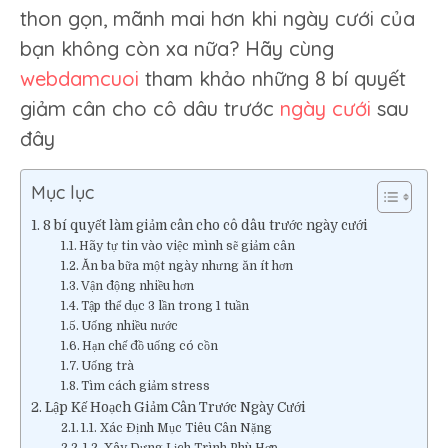
thon gọn, mãnh mai hơn khi ngày cưới của
bạn không còn xa nữa? Hãy cùng
webdamcuoi
tham khảo những 8 bí quyết
giảm cân cho cô dâu trước
ngày cưới
sau
đây
Mục lục
8 bí quyết làm giảm cân cho cô dâu trước ngày cưới
Hãy tự tin vào việc mình sẽ giảm cân
Ăn ba bữa một ngày nhưng ăn ít hơn
Vận động nhiều hơn
Tập thể dục 3 lần trong 1 tuần
Uống nhiều nước
Hạn chế đồ uống có cồn
Uống trà
Tìm cách giảm stress
Lập Kế Hoạch Giảm Cân Trước Ngày Cưới
1.1. Xác Định Mục Tiêu Cân Nặng
1.2. Xây Dựng Lịch Trình Phù Hợp