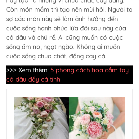
này tạo ra những vị chua chát, cay đắng.
Còn món mắm thì tạo nên mùi hôi. Người ta
sợ các món này sẽ làm ảnh hưởng đến
cuộc sống hạnh phúc lứa đôi sau này của
cô dâu và chú rể. Ai cũng muốn có cuộc
sống ấm no, ngọt ngào. Không ai muốn
cuộc sống chua chát, đắng cay cả.
>>> Xem thêm:
5 phong cách hoa cầm tay
cô dâu đầy cá tính