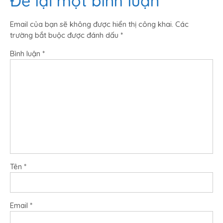
Để lại một bình luận
viết
Email của bạn sẽ không được hiển thị công khai.
Các
trường bắt buộc được đánh dấu
*
Bình luận
*
Tên
*
Email
*