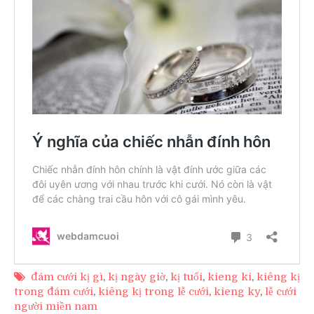
đám cưới kị gì
,
kị ngày giờ
,
kị tuổi
,
kieng ki
,
kiêng kị
trong đám cưới
,
kiêng kị trong lễ cưới
,
kieng ky
,
lễ cưới
người miền nam