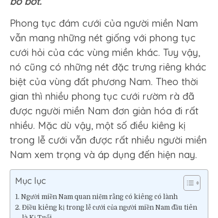
bỏ bớt.
cưới
của
Phong tục đám cưới của người miền Nam
người
vẫn mang những nét giống với phong tục
miền
Nam
cưới hỏi của các vùng miền khác. Tuy vậy,
nó cũng có những nét đặc trưng riêng khác
biệt của vùng đất phương Nam. Theo thời
gian thì nhiều phong tục cưới rườm rà đã
được người miền Nam đơn giản hóa đi rất
nhiều. Mặc dù vậy, một số điều kiêng kị
trong lễ cưới vẫn được rất nhiều người miền
Nam xem trọng và áp dụng đến hiện nay.
Mục lục
Người miền Nam quan niệm rằng có kiêng có lành
Điều kiêng kị trong lễ cưới của người miền Nam đầu tiên
là Kị Tuổi