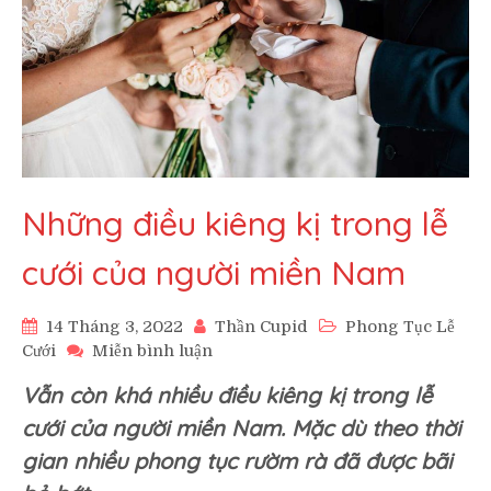
Những điều kiêng kị trong lễ
cưới của người miền Nam
14 Tháng 3, 2022
Thần Cupid
Phong Tục Lễ
trên
Cưới
Miễn bình luận
Những
Vẫn còn khá nhiều điều kiêng kị trong lễ
điều
kiêng
cưới của người miền Nam. Mặc dù theo thời
kị
gian nhiều phong tục rườm rà đã được bãi
trong
lễ