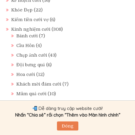
Kế hoạch cưới
(16)
Khỏe Đẹp
(22)
Kiếm tiền cưới vợ
(6)
Kinh nghiệm cưới
(308)
Bánh cưới
(7)
Cầu Hôn
(4)
Chụp ảnh cưới
(43)
Đội bưng quả
(6)
Hoa cưới
(12)
Khách mời đám cưới
(7)
Mâm quả cưới
(10)
Nhà hàng tiệc cưới
(28)
Dễ dàng truy cập website cưới!
Nhẫn và trang sức cưới
(22)
Nhấn “Chia sẻ” rồi chọn “Thêm vào Màn hình chính”
Quà Cưới
(2)
Đóng
Thiệp cưới
(23)