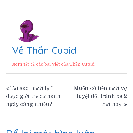
Về Thần Cupid
Xem tất cả các bài viết của Thần Cupid →
Điều
Tại sao “cưới lại”
Muốn có tiền cưới vợ
được giới trẻ cử hành
tuyệt đối tránh xa 2
hướng
ngày càng nhiều?
nơi này.
bài