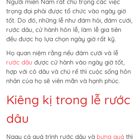
Người miền Nam rất chú trọng các việc
trọng đại phải được tổ chức vào ngày giờ
tốt. Do đó, những lễ như đám hỏi, đám cưới,
rước dâu, cử hành hôn lễ, làm lễ gia tiên
đều được họ lựa chọn ngày giờ rất kỹ.
Họ quan niệm rằng nếu đám cưới và lễ
rước dâu
được cử hành vào ngày giờ tốt,
hợp với cô dâu và chú rể thì cuộc sống hôn
nhân của họ sẽ viên mãn và hạnh phúc.
Kiêng kị trong lễ rước
dâu
Ngay cả quá trình rước dâu và
bưng quả
thì