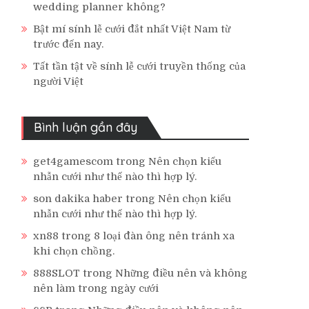
wedding planner không?
Bật mí sính lễ cưới đắt nhất Việt Nam từ
trước đến nay.
Tất tần tật về sính lễ cưới truyền thống của
người Việt
Bình luận gần đây
get4gamescom
trong
Nên chọn kiểu
nhẫn cưới như thế nào thì hợp lý.
son dakika haber
trong
Nên chọn kiểu
nhẫn cưới như thế nào thì hợp lý.
xn88
trong
8 loại đàn ông nên tránh xa
khi chọn chồng.
888SLOT
trong
Những điều nên và không
nên làm trong ngày cưới