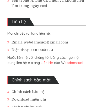
66B
trong
Những điều nên và không nên
làm trong ngày cưới
Liên hệ
Mọi chi tiết vui lòng liên hệ:
Email: webdamcuoi@gmail.com
Điện thoại: 0909356661
Hoặc liên hệ với chúng tôi bằng cách gửi nội
dung liên hệ ở trang
Liên Hệ
của W
ebdamcuoi
Chính sách bảo mật
Chính sách bảo mật
Download miễn phí
Kinh nghiệm cưới