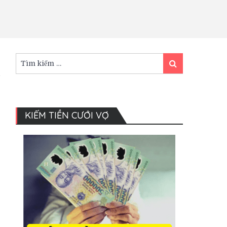
Tìm
Tìm
kiếm:
kiếm
KIẾM TIỀN CƯỚI VỢ