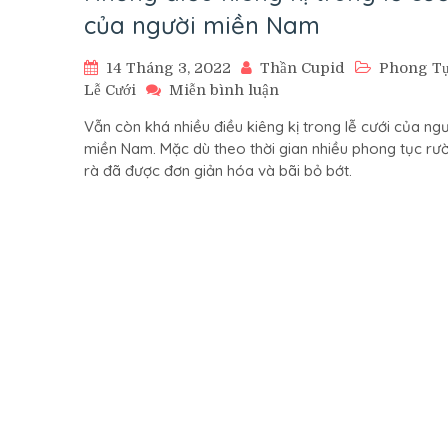
của người miền Nam
14 Tháng 3, 2022
Thần Cupid
Phong T
trên
Lễ Cưới
Miễn bình luận
Những
Vẫn còn khá nhiều điều kiêng kị trong lễ cưới của ng
điều
miền Nam. Mặc dù theo thời gian nhiều phong tục r
kiêng
rà đã được đơn giản hóa và bãi bỏ bớt.
kị
trong
lễ
cưới
của
người
miền
Nam