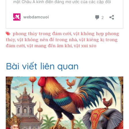
phong thủy trong đám cưới
,
vật không hợp phong
thủy
,
vật không nên để trong nhà
,
vật kiêng kị trong
đám cưới
,
vật mang đến âm khí
,
vật xui xẻo
Bài viết liên quan