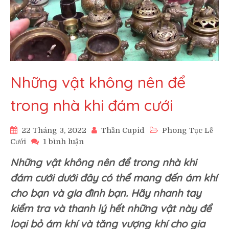
Những vật không nên để
trong nhà khi đám cưới
22 Tháng 3, 2022
Thần Cupid
Phong Tục Lễ
ở
Cưới
1 bình luận
Những
Những vật không nên để trong nhà khi
vật
không
đám cưới dưới đây có thể mang đến ám khí
nên
cho bạn và gia đình bạn. Hãy nhanh tay
để
trong
kiểm tra và thanh lý hết những vật này để
nhà
loại bỏ ám khí và tăng vượng khí cho gia
khi