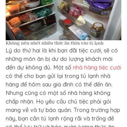
Không nên nhét nhiều thức ăn thừa vào tủ lạnh
Lý do thứ hai là khi bạn đãi tiệc cưới, sẽ có
những món ăn bị dư do lượng khách mời
đến dự không đủ. Một số
nhà hàng tiệc cưới
có thể cho bạn gửi lại trong tủ lạnh nhà
hàng để hôm sau gia đình có thể đến ăn.
Nhưng cũng có một số nhà hàng không
chấp nhận. Họ yêu cầu chủ tiệc phải gói
mang về và tự bảo quản. Trong trường hợp
này, bạn cần tủ lạnh rộng rãi và trống để
có thể lưu trữ và bảo quản lượng thức ăn