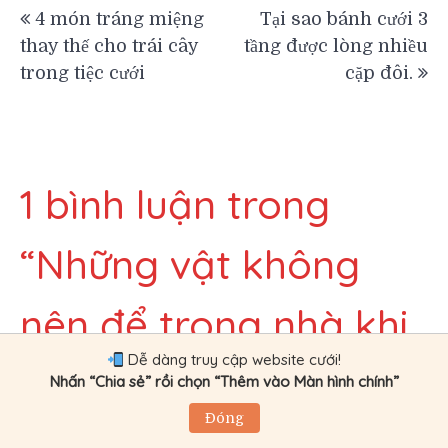
Điều
4 món tráng miệng
Tại sao bánh cưới 3
thay thế cho trái cây
tầng được lòng nhiều
hướng
trong tiệc cưới
cặp đôi.
bài
viết
1 bình luận trong
“
Những vật không
nên để trong nhà khi
Dễ dàng truy cập website cưới!
đám cưới
”
Nhấn “Chia sẻ” rồi chọn “Thêm vào Màn hình chính”
Đóng