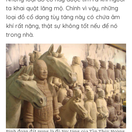
ta khai quật lăng mộ. Chính vì vậy, những
loại đồ cổ dạng tùy táng này có chứa âm
khí rất nặng, thật sự không tốt nếu để nó
trong nhà.
Binh đoàn đất nung là đồ tùy táng của Tần Thủy Hoàng