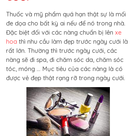
Thuốc và mỹ phẩm quá hạn thật sự là mối
đe dọa cho bất kỳ ai nếu để nó trong nhà.
Đặc biệt đối với các nàng chuẩn bị lên
xe
hoa
thì nhu cầu làm đẹp trước ngày cưới là
rất lớn. Thường thì trước ngày cưới, các
nàng sẽ đi spa, đi chăm sóc da, chăm sóc
tóc, móng … Mục tiêu của các nàng là có
được vẻ đẹp thật rạng rỡ trong ngày cưới.