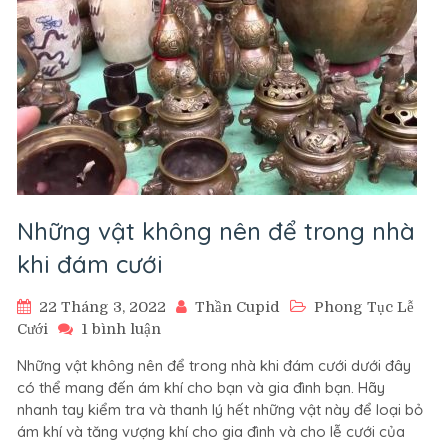
Những vật không nên để trong nhà
khi đám cưới
22 Tháng 3, 2022
Thần Cupid
Phong Tục Lễ
ở
Cưới
1 bình luận
Những
Những vật không nên để trong nhà khi đám cưới dưới đây
vật
có thể mang đến ám khí cho bạn và gia đình bạn. Hãy
không
nhanh tay kiểm tra và thanh lý hết những vật này để loại bỏ
nên
ám khí và tăng vượng khí cho gia đình và cho lễ cưới của
để