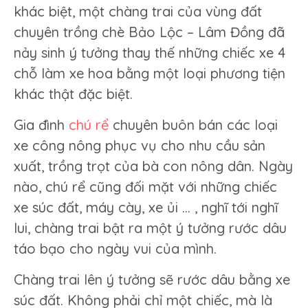
khác biệt, một chàng trai của vùng đất
chuyên trồng chè Bảo Lộc – Lâm Đồng đã
nảy sinh ý tưởng thay thế những chiếc xe 4
chỗ làm xe hoa bằng một loại phương tiện
khác thật đặc biệt.
Gia đình
chú rể
chuyên buôn bán các loại
xe công nông phục vụ cho nhu cầu sản
xuất, trồng trọt của bà con nông dân. Ngày
nào, chú rể cũng đối mặt với những chiếc
xe súc đất, máy cày, xe ủi … , nghĩ tới nghĩ
lui, chàng trai bật ra một ý tưởng rước dâu
táo bạo cho ngày vui của mình.
Chàng trai lên ý tưởng sẽ rước dâu bằng xe
súc đất. Không phải chỉ một chiếc, mà là