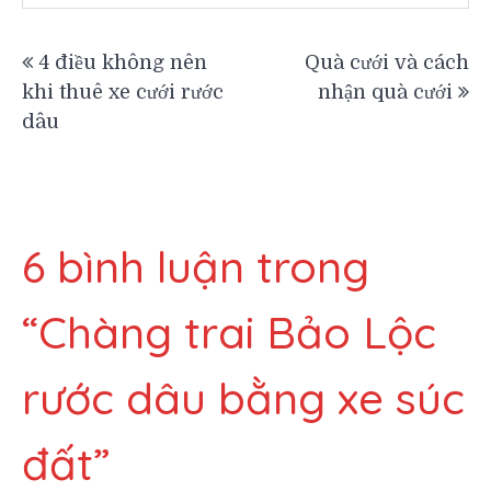
Điều
4 điều không nên
Quà cưới và cách
khi thuê xe cưới rước
nhận quà cưới
hướng
dâu
bài
viết
6 bình luận trong
“
Chàng trai Bảo Lộc
rước dâu bằng xe súc
đất
”