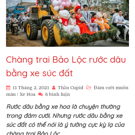
Chàng trai Bảo Lộc rước dâu
bằng xe súc đất
11 Tháng 2, 2021
Thần Cupid
Đám cưới muôn
ở
màu
/
Xe Hoa
6 bình luận
Chàng
Rước dâu bằng xe hoa là chuyện thường
trai
Bảo
trong đám cưới. Nhưng rước dâu bằng xe
Lộc
súc đất có thể nói là ý tưởng cực kỳ lạ của
rước
dâu
chàng trai Bảo Lộc.