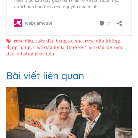
rước dâu
,
rước dâu bằng xe súc
,
rước dâu không
đụng hàng
,
rước dâu kỳ lạ
,
thuê xe rước dâu
,
xe rước
dâu
,
ý tưởng rước dâu
Bài viết liên quan