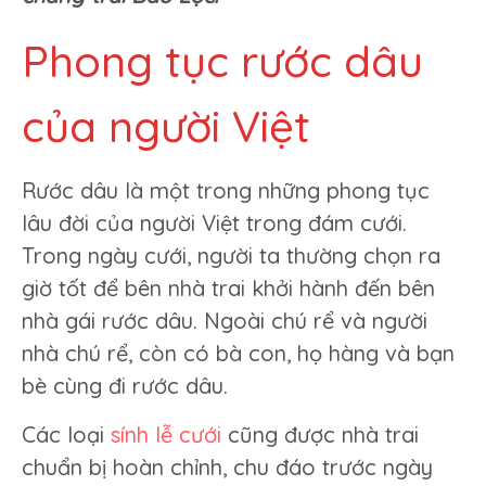
bằng
xe
Phong tục rước dâu
súc
đất
của người Việt
Rước dâu là một trong những phong tục
lâu đời của người Việt trong đám cưới.
Trong ngày cưới, người ta thường chọn ra
giờ tốt để bên nhà trai khởi hành đến bên
nhà gái rước dâu. Ngoài chú rể và người
nhà chú rể, còn có bà con, họ hàng và bạn
bè cùng đi rước dâu.
Các loại
sính lễ cưới
cũng được nhà trai
chuẩn bị hoàn chỉnh, chu đáo trước ngày