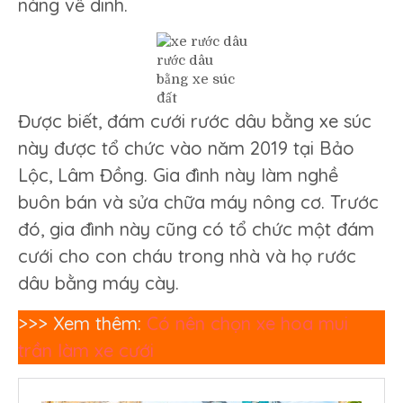
nàng về dinh.
rước dâu
bằng xe súc
đất
Được biết, đám cưới rước dâu bằng xe súc
này được tổ chức vào năm 2019 tại Bảo
Lộc, Lâm Đồng. Gia đình này làm nghề
buôn bán và sửa chữa máy nông cơ. Trước
đó, gia đình này cũng có tổ chức một đám
cưới cho con cháu trong nhà và họ rước
dâu bằng máy cày.
>>> Xem thêm:
Có nên chọn xe hoa mui
trần làm xe cưới