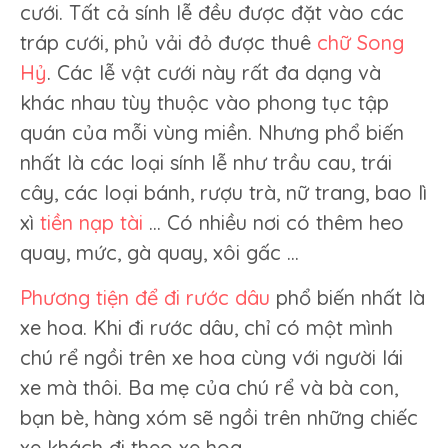
cưới. Tất cả sính lễ đều được đặt vào các
tráp cưới, phủ vải đỏ được thuê
chữ Song
Hỷ
. Các lễ vật cưới này rất đa dạng và
khác nhau tùy thuộc vào phong tục tập
quán của mỗi vùng miền. Nhưng phổ biến
nhất là các loại sính lễ như trầu cau, trái
cây, các loại bánh, rượu trà, nữ trang, bao lì
xì
tiền nạp tài
… Có nhiều nơi có thêm heo
quay, mức, gà quay, xôi gấc …
Phương tiện để đi rước dâu
phổ biến nhất là
xe hoa. Khi đi rước dâu, chỉ có một mình
chú rể ngồi trên xe hoa cùng với người lái
xe mà thôi. Ba mẹ của chú rể và bà con,
bạn bè, hàng xóm sẽ ngồi trên những chiếc
xe khách đi theo xe hoa.