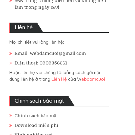
66B
trong
Những điều nên và không nên
làm trong ngày cưới
Liên hệ
Mọi chi tiết vui lòng liên hệ:
Email: webdamcuoi@gmail.com
Điện thoại: 0909356661
Hoặc liên hệ với chúng tôi bằng cách gửi nội
dung liên hệ ở trang
Liên Hệ
của W
ebdamcuoi
Chính sách bảo mật
Chính sách bảo mật
Download miễn phí
Kinh nghiệm cưới