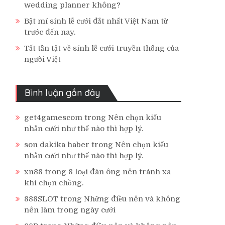
wedding planner không?
Bật mí sính lễ cưới đắt nhất Việt Nam từ
trước đến nay.
Tất tần tật về sính lễ cưới truyền thống của
người Việt
Bình luận gần đây
get4gamescom
trong
Nên chọn kiểu
nhẫn cưới như thế nào thì hợp lý.
son dakika haber
trong
Nên chọn kiểu
nhẫn cưới như thế nào thì hợp lý.
xn88
trong
8 loại đàn ông nên tránh xa
khi chọn chồng.
888SLOT
trong
Những điều nên và không
nên làm trong ngày cưới