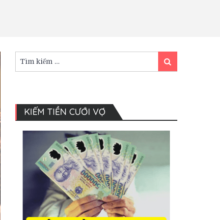
Tìm
Tìm
kiếm:
kiếm
KIẾM TIỀN CƯỚI VỢ