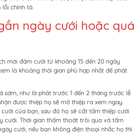
lỗi chính tả.
 gần ngày cưới hoặc quá
ách mời đám cưới từ khoảng 15 đến 20 ngày
 xem là khoảng thời gian phù hợp nhất để phát
 sớm, như là phát trước 1 đến 2 tháng trước lễ
nhận được thiệp họ sẽ mở thiệp ra xem ngay.
 cưới của bạn, sau đó họ sẽ cất tấm thiệp cưới
 cưới. Thời gian thấm thoát trôi qua và tấm
ngày cưới, nếu bạn không điện thoại nhắc họ thì