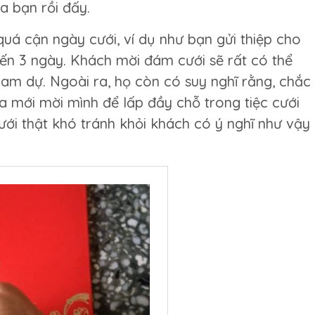
a bạn rồi đấy.
quá cận ngày cưới, ví dụ như bạn gửi thiệp cho
ến 3 ngày. Khách mời đám cưới sẽ rất có thể
ham dự. Ngoài ra, họ còn có suy nghĩ rằng, chắc
a mới mời mình để lấp đầy chỗ trong tiệc cưới
ưới thật khó tránh khỏi khách có ý nghĩ như vậy