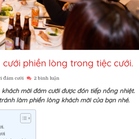
ưới phiền lòng trong tiệc cưới.
ở
i đám cưới
2 bình luận
6
 khách mời đám cưới được đón tiếp nồng nhiệt.
điều
làm
 tránh làm phiền lòng khách mời của bạn nhé.
khách
mời
đám
cưới
ới.
phiền
ưới
lòng