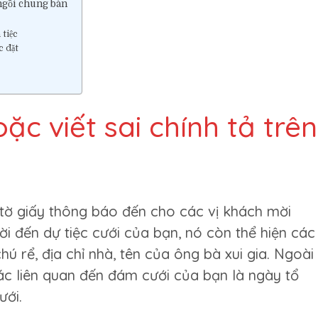
ngồi chung bàn
trong
tiệc
 tiệc
cưới.
c đặt
oặc viết sai chính tả trên
 tờ giấy thông báo đến cho các vị khách mời
i đến dự tiệc cưới của bạn, nó còn thể hiện các
hú rể, địa chỉ nhà, tên của ông bà xui gia. Ngoài
ác liên quan đến đám cưới của bạn là ngày tổ
ưới.