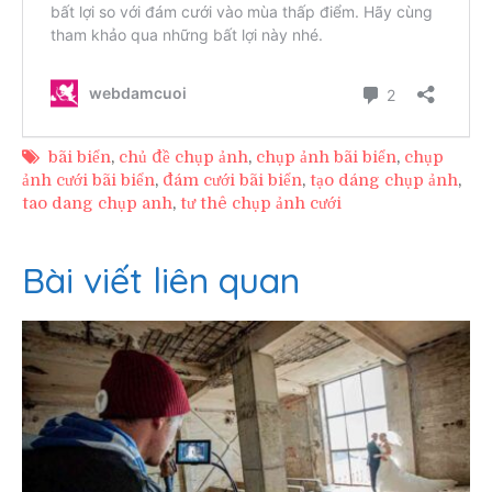
bãi biển
,
chủ đề chụp ảnh
,
chụp ảnh bãi biển
,
chụp
ảnh cưới bãi biển
,
đám cưới bãi biển
,
tạo dáng chụp ảnh
,
tao dang chụp anh
,
tư thê chụp ảnh cưới
Bài viết liên quan