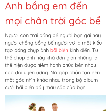
Anh bồng em đến
mọi chân trời góc bể
Người con trai bồng bế người bạn gái hay
người chồng bồng bế người vợ là một kiểu
tạo dáng chụp ảnh
bãi biển
kinh điển. Tư
thế chụp ảnh này khá đơn giản những lại
thể hiện được niềm hạnh phúc bên nhau
của đôi uyên ương. Nó góp phần tạo nên
một góc nhìn khác nhau trong bộ album
cưới bãi biển đầy màu sắc của bạn.