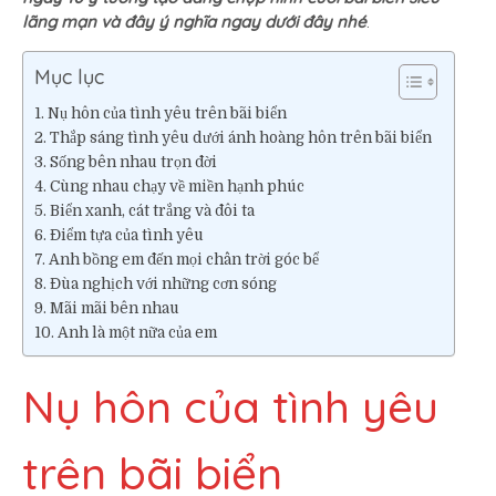
lãng mạn và đây ý nghĩa ngay dưới đây nhé
.
tạo
dáng
chụp
Mục lục
hình
Nụ hôn của tình yêu trên bãi biển
cưới
Thắp sáng tình yêu dưới ánh hoàng hôn trên bãi biển
bãi
biển
Sống bên nhau trọn đời
siêu
Cùng nhau chạy về miền hạnh phúc
lãng
Biển xanh, cát trắng và đôi ta
mạn
Điểm tựa của tình yêu
Anh bồng em đến mọi chân trời góc bể
Đùa nghịch với những cơn sóng
Mãi mãi bên nhau
Anh là một nữa của em
Nụ hôn của tình yêu
trên bãi biển