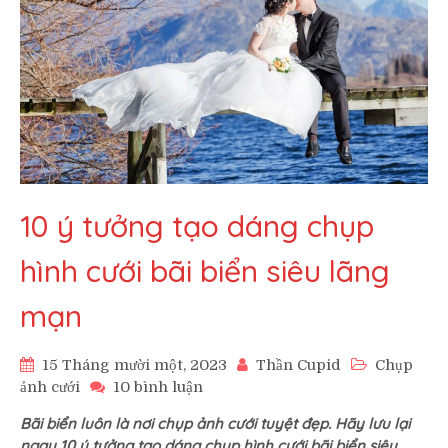
10 ý tưởng tạo dáng chụp
hình cưới bãi biển siêu lãng
mạn
15 Tháng mười một, 2023
Thần Cupid
Chụp
ở
ảnh cưới
10 bình luận
10
Bãi biển luôn là nơi chụp ảnh cưới tuyệt đẹp. Hãy lưu lại
ý
ngay 10 ý tưởng tạo dáng chụp hình cưới bãi biển siêu
tưởng