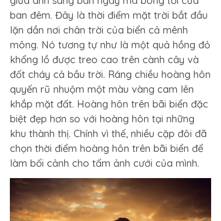
giữa ánh sáng ban ngày mà bóng tối của
ban đêm. Đây là thời điểm mặt trời bắt đầu
lặn dần nơi chân trời của biển cả mênh
mông. Nó tương tự như là một quả hồng đỏ
khổng lồ được treo cao trên cành cây và
đốt cháy cả bầu trời. Ráng chiều hoàng hôn
quyến rũ nhuộm một màu vàng cam lên
khắp mặt đất. Hoàng hôn trên bãi biển đặc
biệt đẹp hơn so với hoàng hôn tại những
khu thành thị. Chính vì thế, nhiều cặp đôi đã
chọn thời điểm hoàng hôn trên bãi biển để
làm bối cảnh cho tấm ảnh cưới của mình.