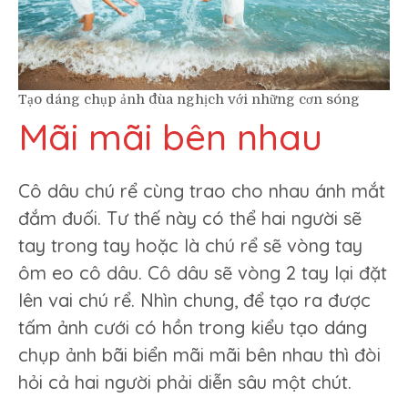
Tạo dáng chụp ảnh đùa nghịch với những cơn sóng
Mãi mãi bên nhau
Cô dâu chú rể cùng trao cho nhau ánh mắt
đắm đuối. Tư thế này có thể hai người sẽ
tay trong tay hoặc là chú rể sẽ vòng tay
ôm eo cô dâu. Cô dâu sẽ vòng 2 tay lại đặt
lên vai chú rể. Nhìn chung, để tạo ra được
tấm ảnh cưới có hồn trong kiểu tạo dáng
chụp ảnh bãi biển mãi mãi bên nhau thì đòi
hỏi cả hai người phải diễn sâu một chút.