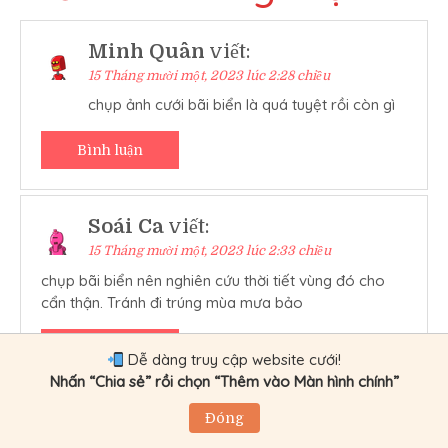
Minh Quân
viết:
15 Tháng mười một, 2023 lúc 2:28 chiều
chụp ảnh cưới bãi biển là quá tuyệt rồi còn gì
Bình luận
Soái Ca
viết:
15 Tháng mười một, 2023 lúc 2:33 chiều
chụp bãi biển nên nghiên cứu thời tiết vùng đó cho
cẩn thận. Tránh đi trúng mùa mưa bảo
Bình luận
Dễ dàng truy cập website cưới!
Nhấn “Chia sẻ” rồi chọn “Thêm vào Màn hình chính”
Đóng
Diễn Trinh
viết: