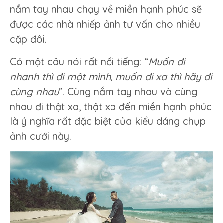
nắm tay nhau chạy về miền hạnh phúc sẽ
được các nhà nhiếp ảnh tư vấn cho nhiều
cặp đôi.
Có một câu nói rất nổi tiếng: “
Muốn đi
nhanh thì đi một mình, muốn đi xa thì hãy đi
cùng nhau
”. Cùng nắm tay nhau và cùng
nhau đi thật xa, thật xa đến miền hạnh phúc
là ý nghĩa rất đặc biệt của kiểu dáng chụp
ảnh cưới này.