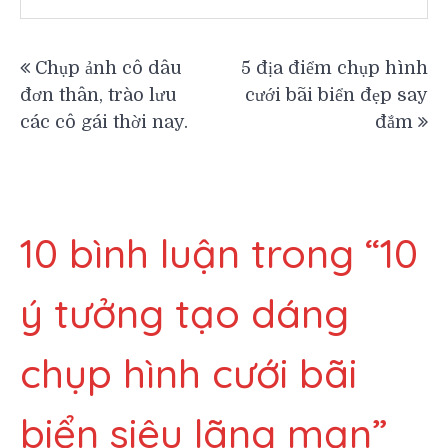
Điều
Chụp ảnh cô dâu
5 địa điểm chụp hình
đơn thân, trào lưu
cưới bãi biển đẹp say
hướng
các cô gái thời nay.
đắm
bài
viết
10 bình luận trong “
10
ý tưởng tạo dáng
chụp hình cưới bãi
biển siêu lãng mạn
”