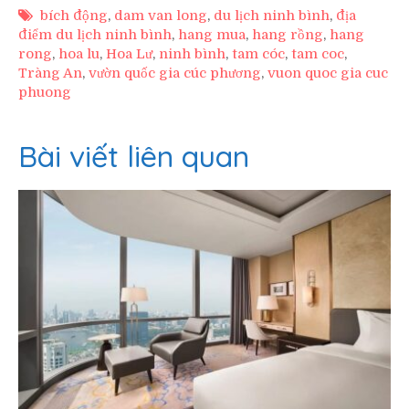
bích động
,
dam van long
,
du lịch ninh bình
,
địa
điểm du lịch ninh bình
,
hang mua
,
hang rồng
,
hang
rong
,
hoa lu
,
Hoa Lư
,
ninh bình
,
tam cóc
,
tam coc
,
Tràng An
,
vườn quốc gia cúc phương
,
vuon quoc gia cuc
phuong
Bài viết liên quan