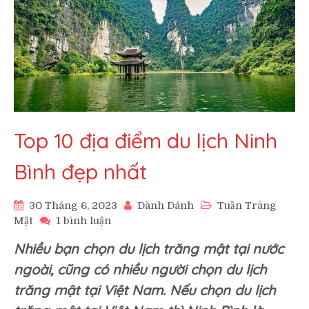
Top 10 địa điểm du lịch Ninh
Bình đẹp nhất
30 Tháng 6, 2023
Dành Dánh
Tuần Trăng
ở
Mật
1 bình luận
Top
Nhiều bạn chọn du lịch trăng mật tại nước
10
địa
ngoài, cũng có nhiều người chọn du lịch
điểm
trăng mật tại Việt Nam. Nếu chọn du lịch
du
lịch