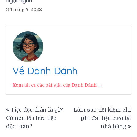
ngọt ngào
3 Tháng 7, 2022
Về Dành Dánh
Xem tất cả các bài viết của Dành Dánh →
Điều
Tiệc độc thân là gì?
Làm sao tiết kiệm chi
Có nên tổ chức tiệc
phí đãi tiệc cưới tại
hướng
độc thân?
nhà hàng