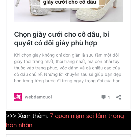
>>> Xem thêm:
7 quan niệm sai lầm trong
hôn nhân