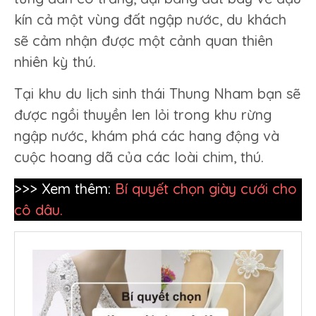
kín cả một vùng đất ngập nước, du khách
sẽ cảm nhận được một cảnh quan thiên
nhiên kỳ thú.
Tại khu du lịch sinh thái Thung Nham bạn sẽ
được ngồi thuyền len lỏi trong khu rừng
ngập nước, khám phá các hang động và
cuộc hoang dã của các loài chim, thú.
>>> Xem thêm:
Bí quyết chọn giày cưới cho
cô dâu.