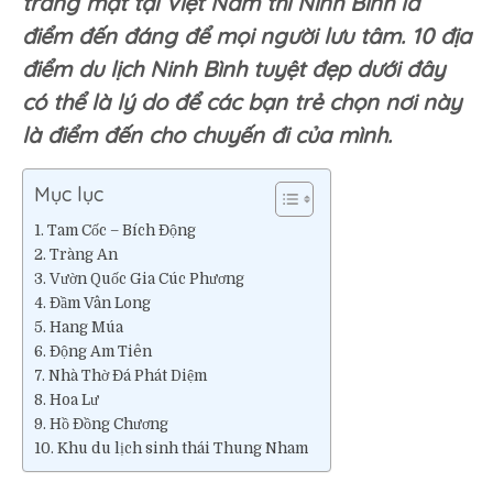
trăng mật tại Việt Nam thì Ninh Bình là
Ninh
điểm đến đáng để mọi người lưu tâm. 10 địa
Bình
điểm du lịch Ninh Bình tuyệt đẹp dưới đây
đẹp
nhất
có thể là lý do để các bạn trẻ chọn nơi này
là điểm đến cho chuyến đi của mình.
Mục lục
Tam Cốc – Bích Động
Tràng An
Vườn Quốc Gia Cúc Phương
Đầm Vân Long
Hang Múa
Động Am Tiên
Nhà Thờ Đá Phát Diệm
Hoa Lư
Hồ Đồng Chương
Khu du lịch sinh thái Thung Nham