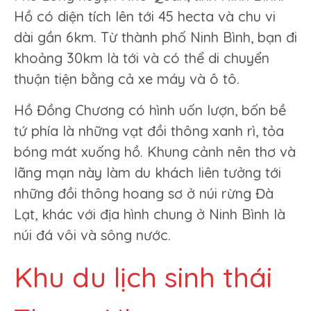
Hồ có diện tích lên tới 45 hecta và chu vi
dài gần 6km. Từ thành phố Ninh Bình, bạn đi
khoảng 30km là tới và có thể di chuyển
thuận tiện bằng cả xe máy và ô tô.
Hồ Đồng Chương có hình uốn lượn, bốn bề
tứ phía là những vạt đồi thông xanh rì, tỏa
bóng mát xuống hồ. Khung cảnh nên thơ và
lãng mạn này làm du khách liên tưởng tới
những đồi thông hoang sơ ở núi rừng Đà
Lạt, khác với địa hình chung ở Ninh Bình là
núi đá vôi và sông nước.
Khu du lịch sinh thái