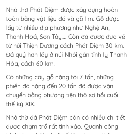
Nhà thờ Phát Diệm được xây dựng hoàn
toàn bằng vật liệu đá và gỗ lim. Gỗ được
lấy từ nhiều địa phương như Nghệ An,
Thanh Hoá, Sơn Tây…. Còn đá được đưa về
từ núi Thiện Dưỡng cách Phát Diệm 30 km.
Đá quý hơn lấy ở núi Nhồi gần tỉnh lỵ Thanh
Hóa, cách 60 km.
Có những cây gỗ nặng tới 7 tấn, những
phiến đá nặng đến 20 tấn đã được vận
chuyển bằng phương tiện thô sơ hồi cuối
thế kỷ XIX.
Nhà thờ đá Phát Diệm còn có nhiều chi tiết
được chạm trổ rất tinh xảo. Quanh công