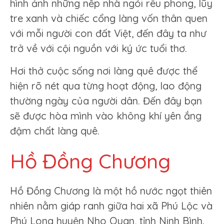
hình ảnh những nếp nhà ngói rêu phong, lũy
tre xanh và chiếc cổng làng vốn thân quen
với mỗi người con đất Việt, đến đây ta như
trở về với cội nguồn với ký ức tuổi thơ.
Hơi thở cuộc sống nơi làng quê được thể
hiện rõ nét qua từng hoạt động, lao động
thường ngày của người dân. Đến đây bạn
sẽ được hòa mình vào không khí yên ắng
đậm chất làng quê.
Hồ Đồng Chương
Hồ Đồng Chương là một hồ nước ngọt thiên
nhiên nằm giáp ranh giữa hai xã Phú Lộc và
Phú Long huyện Nho Quan, tỉnh Ninh Bình.