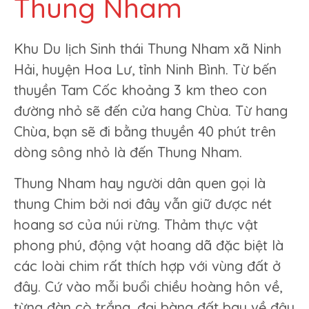
Thung Nham
Khu Du lịch Sinh thái Thung Nham xã Ninh
Hải, huyện Hoa Lư, tỉnh Ninh Bình. Từ bến
thuyền Tam Cốc khoảng 3 km theo con
đường nhỏ sẽ đến cửa hang Chùa. Từ hang
Chùa, bạn sẽ đi bằng thuyền 40 phút trên
dòng sông nhỏ là đến Thung Nham.
Thung Nham hay người dân quen gọi là
thung Chim bởi nơi đây vẫn giữ được nét
hoang sơ của núi rừng. Thảm thực vật
phong phú, động vật hoang dã đặc biệt là
các loài chim rất thích hợp với vùng đất ở
đây. Cứ vào mỗi buổi chiều hoàng hôn về,
từng đàn cò trắng, đại bàng đất bay về đậu