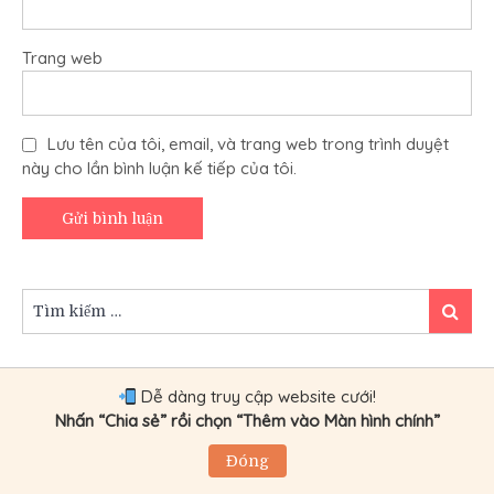
Trang web
Lưu tên của tôi, email, và trang web trong trình duyệt
này cho lần bình luận kế tiếp của tôi.
Tìm
Tìm
kiếm:
kiếm
Dễ dàng truy cập website cưới!
Nhấn “Chia sẻ” rồi chọn “Thêm vào Màn hình chính”
KIẾM TIỀN CƯỚI VỢ
Đóng