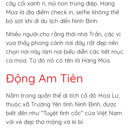
cây cối xanh rì, núi non trùng điệp. Hang
Múa là địa điểm check in, selfie không thể
bỏ sót khi đi du lịch đến Ninh Bình.
Nhiều người cho rằng thời nhà Trần, các vị
vua thấy phong cảnh nơi đây rất đẹp nên
chọn nơi này làm nơi biểu diễn các tiết mục
ca múa. Từ đó nó có tên là Hang Múa.
Động Am Tiên
Nằm trong quần thể di tích cố đô Hoa Lư,
thuộc xã Trường Yên tỉnh Ninh Bình, được
biết đến như “Tuyệt tình cốc” của Việt Nam
với vẻ đẹp thơ mộng và kì bí.