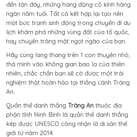
đến tận đáy, những hang động cổ kính hàng
ngàn năm tuổi. Tất cả kết hợp lại tạo nên
một bức tranh sinh động trong chuyến đi du
lịch khám phá những vùng đất của tổ quốc,
hay chuyến trăng mật ngọt ngào của bạn.
Hãy cùng lang thang trên 1 con thuyền nhỏ,
thả mình vào không gian bao la của thiên
nhiên, chắc chắn bạn sẽ có được một trải
nghiệm thật hoàn hảo tại thắng cảnh Tràng
An.
Quần thể danh thắng
Tràng An
thuộc địa
phận tỉnh Ninh Bình là quần thể danh thắng
kép được UNESCO công nhận là di sản thế
giới từ năm 2014.