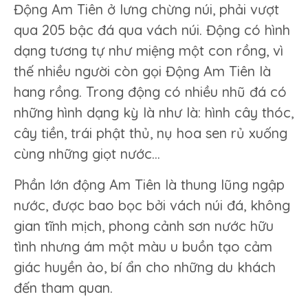
Động Am Tiên ở lưng chừng núi, phải vượt
qua 205 bậc đá qua vách núi. Động có hình
dạng tương tự như miệng một con rồng, vì
thế nhiều người còn gọi Động Am Tiên là
hang rồng. Trong động có nhiều nhũ đá có
những hình dạng kỳ là như là: hình cây thóc,
cây tiền, trái phật thủ, nụ hoa sen rủ xuống
cùng những giọt nước…
Phần lớn động Am Tiên là thung lũng ngập
nước, được bao bọc bởi vách núi đá, không
gian tĩnh mịch, phong cảnh sơn nước hữu
tình nhưng ám một màu u buồn tạo cảm
giác huyền ảo, bí ẩn cho những du khách
đến tham quan.