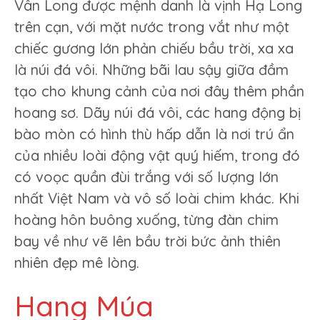
Vân Long được mệnh danh là vịnh Hạ Long
trên cạn, với mặt nước trong vắt như một
chiếc gương lớn phản chiếu bầu trời, xa xa
là núi đá vôi. Những bãi lau sậy giữa đầm
tạo cho khung cảnh của nơi đây thêm phần
hoang sơ. Dãy núi đá vôi, các hang động bị
bào mòn có hình thù hấp dẫn là nơi trú ẩn
của nhiều loài động vật quý hiếm, trong đó
có voọc quần đùi trắng với số lượng lớn
nhất Việt Nam và vô số loài chim khác. Khi
hoàng hôn buông xuống, từng đàn chim
bay về như vẽ lên bầu trời bức ảnh thiên
nhiên đẹp mê lòng.
Hang Múa