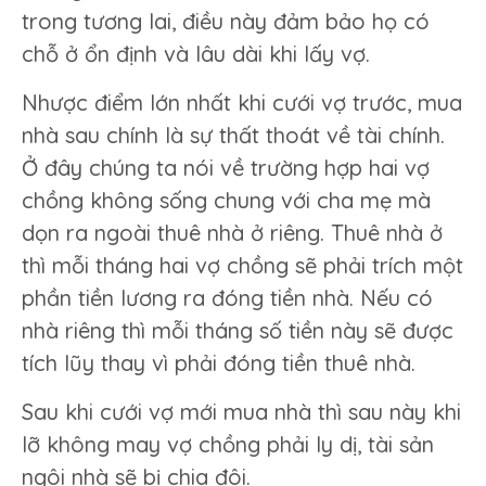
trong tương lai, điều này đảm bảo họ có
chỗ ở ổn định và lâu dài khi lấy vợ.
Nhược điểm lớn nhất khi cưới vợ trước, mua
nhà sau chính là sự thất thoát về tài chính.
Ở đây chúng ta nói về trường hợp hai vợ
chồng không sống chung với cha mẹ mà
dọn ra ngoài thuê nhà ở riêng. Thuê nhà ở
thì mỗi tháng hai vợ chồng sẽ phải trích một
phần tiền lương ra đóng tiền nhà. Nếu có
nhà riêng thì mỗi tháng số tiền này sẽ được
tích lũy thay vì phải đóng tiền thuê nhà.
Sau khi cưới vợ mới mua nhà thì sau này khi
lỡ không may vợ chồng phải ly dị, tài sản
ngôi nhà sẽ bị chia đôi.