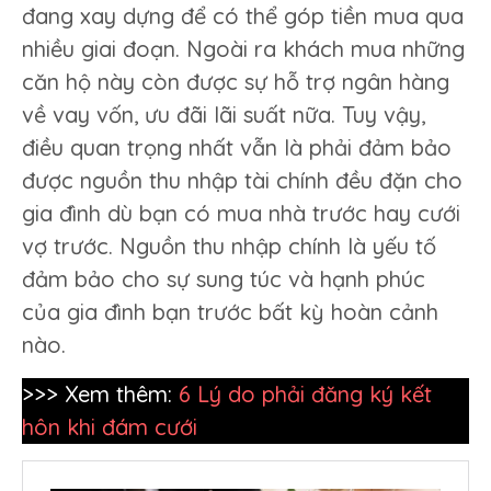
đang xay dựng để có thể góp tiền mua qua
nhiều giai đoạn. Ngoài ra khách mua những
căn hộ này còn được sự hỗ trợ ngân hàng
về vay vốn, ưu đãi lãi suất nữa. Tuy vậy,
điều quan trọng nhất vẫn là phải đảm bảo
được nguồn thu nhập tài chính đều đặn cho
gia đình dù bạn có mua nhà trước hay cưới
vợ trước. Nguồn thu nhập chính là yếu tố
đảm bảo cho sự sung túc và hạnh phúc
của gia đình bạn trước bất kỳ hoàn cảnh
nào.
>>> Xem thêm:
6 Lý do phải đăng ký kết
hôn khi đám cưới