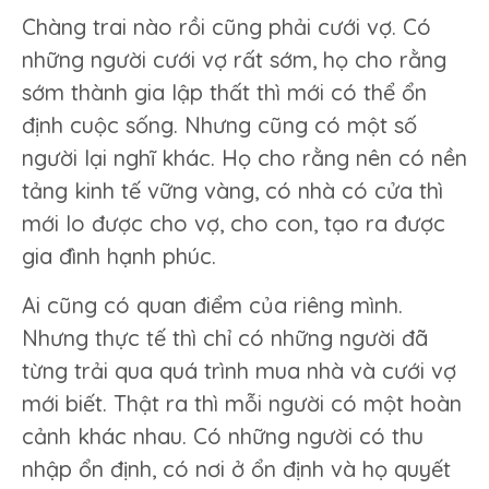
nên
Chàng trai nào rồi cũng phải cưới vợ. Có
làm
những người cưới vợ rất sớm, họ cho rằng
trước?
sớm thành gia lập thất thì mới có thể ổn
định cuộc sống. Nhưng cũng có một số
người lại nghĩ khác. Họ cho rằng nên có nền
tảng kinh tế vững vàng, có nhà có cửa thì
mới lo được cho vợ, cho con, tạo ra được
gia đình hạnh phúc.
Ai cũng có quan điểm của riêng mình.
Nhưng thực tế thì chỉ có những người đã
từng trải qua quá trình mua nhà và cưới vợ
mới biết. Thật ra thì mỗi người có một hoàn
cảnh khác nhau. Có những người có thu
nhập ổn định, có nơi ở ổn định và họ quyết