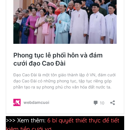
>>> Xem thêm:
6 bí quyết thiết thực để tiết
kiệm tiền cưới vợ