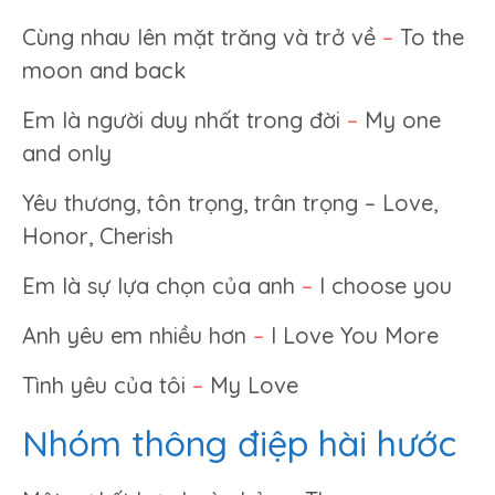
Cùng nhau lên mặt trăng và trở về
–
To the
moon and back
Em là người duy nhất trong đời
–
My one
and only
Yêu thương, tôn trọng, trân trọng – Love,
Honor, Cherish
Em là sự lựa chọn của anh
–
I choose you
Anh yêu em nhiều hơn
–
I Love You More
Tình yêu của tôi
–
My Love
Nhóm thông điệp hài hước