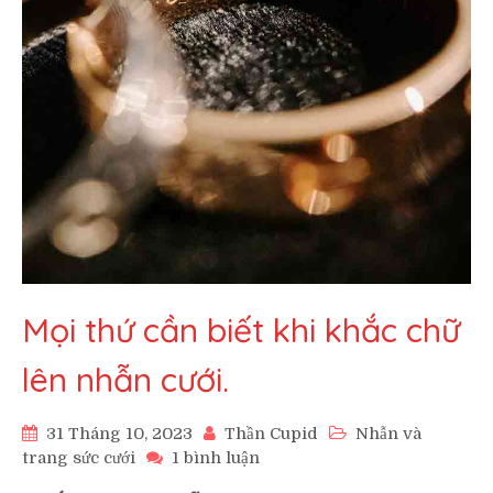
Mọi thứ cần biết khi khắc chữ
lên nhẫn cưới.
31 Tháng 10, 2023
Thần Cupid
Nhẫn và
ở
trang sức cưới
1 bình luận
Mọi