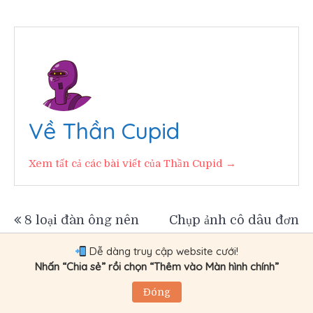
Về Thần Cupid
Xem tất cả các bài viết của Thần Cupid →
Điều
8 loại đàn ông nên
Chụp ảnh cô dâu đơn
tránh xa khi chọn
thân, trào lưu các cô
hướng
Dễ dàng truy cập website cưới!
chồng.
gái thời nay.
Nhấn “Chia sẻ” rồi chọn “Thêm vào Màn hình chính”
bài
Đóng