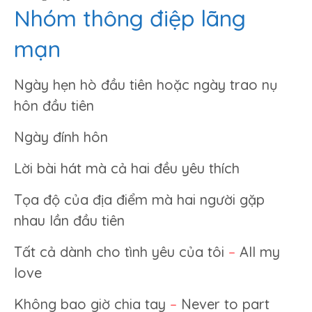
Nhóm thông điệp lãng
mạn
Ngày hẹn hò đầu tiên hoặc ngày trao nụ
hôn đầu tiên
Ngày đính hôn
Lời bài hát mà cả hai đều yêu thích
Tọa độ của địa điểm mà hai người gặp
nhau lần đầu tiên
Tất cả dành cho tình yêu của tôi
–
All my
love
Không bao giờ chia tay
–
Never to part