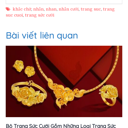
khắc chữ
,
nhẫn
,
nhan
,
nhẫn cưới
,
trang suc
,
trang
suc cuoi
,
trang sức cưới
Bài viết liên quan
Bộ Trang Sức Cưới Gồm Những Loại Trang Sức