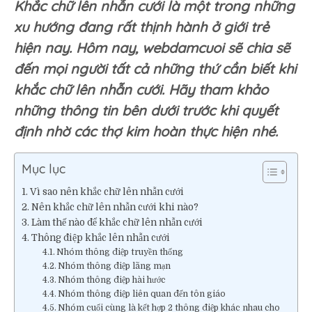
Khắc chữ lên nhẫn cưới là một trong những
thứ
cần
xu hướng đang rất thịnh hành ở giới trẻ
biết
hiện nay. Hôm nay, webdamcuoi sẽ chia sẽ
khi
khắc
đến mọi người tất cả những thứ cần biết khi
chữ
khắc chữ lên nhẫn cưới. Hãy tham khảo
lên
những thông tin bên dưới trước khi quyết
nhẫn
cưới.
định nhờ các thợ kim hoàn thực hiện nhé.
Mục lục
Vì sao nên khắc chữ lên nhẫn cưới
Nên khắc chữ lên nhẫn cưới khi nào?
Làm thế nào để khắc chữ lên nhẫn cưới
Thông điệp khắc lên nhẫn cưới
Nhóm thông điệp truyền thống
Nhóm thông điệp lãng mạn
Nhóm thông điệp hài hước
Nhóm thông điệp liên quan đến tôn giáo
Nhóm cuối cùng là kết hợp 2 thông điệp khác nhau cho