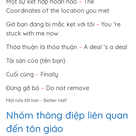
Một sự kết hợp hoàn hảo
–
The
Coordinates of the location you met
Giờ bạn đang bị mắc kẹt với tôi
–
You ‘re
stuck with me now
Thỏa thuận là thỏa thuận
–
A deal ‘s a deal
Tài sản của (tên bạn)
Cuối cùng
–
Finally
Đừng gỡ bỏ
–
Do not remove
Một nữa tốt hơn
–
Better Half
Nhóm thông điệp liên quan
đến tôn giáo