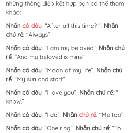
những thông điệp kết hợp bạn có thể tham
khảo:
Nhẫn
cô dâu
: “After all this time? ”
.
Nhẫn
chú rể
: “Always”
Nhẫn cô dâu
: “I am my beloved”.
Nhẫn chú
rể
: “And my beloved is mine”
Nhẫn cô dâu
: “Moon of my life”
.
Nhẫn chú
rể
: “My sun and start”
Nhẫn cô dâu
: “I love you”
.
Nhẫn chú rể
: “I
know.”
Nhẫn cô dâu
: “I do”
.
Nhẫn
chú rể
: “Me too”.
Nhẫn cô dâu
: “One ring”
.
Nhẫn chú rể
: “To