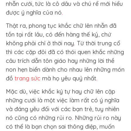
nhẫn cưới, tức là cô dâu và chú rể mới hiểu
được ý nghĩa của nó
.
Thật ra, phong tục khắc chữ lên nhẫn đã
tồn tại rất lâu, có đến hàng thế kỷ, chứ
không phải chỉ ở thời nay
.
Từ thời trung cổ
thì các cặp đôi đã có thói quen khắc những
câu trích dẫn tôn giáo hay những lời thề
non hẹn biển dành cho nhau lên những món
đồ
trang sức
mà họ yêu quý nhất
.
Mặc dù, việc khắc ký tự hay chữ lên cặp
những cưới là một việc làm rất có ý nghĩa
và đáng yêu đối với các bạn trẻ, tuy nhiên
nó cũng có những rủi ro
.
Những rủi ro này
có thể là bạn chọn sai thông điệp, muốn