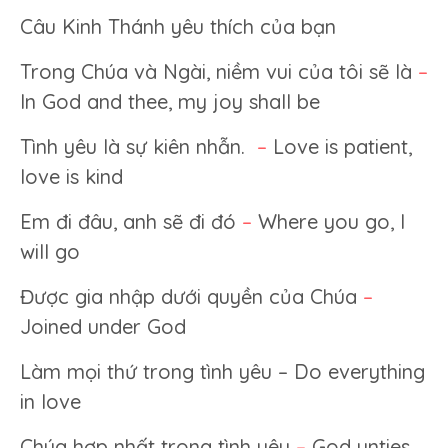
Câu Kinh Thánh yêu thích của bạn
Trong Chúa và Ngài, niềm vui của tôi sẽ là
–
In God and thee, my joy shall be
Tình yêu là sự kiên nhẫn.
–
Love is patient,
love is kind
Em đi đâu, anh sẽ đi đó
–
Where you go, I
will go
Được gia nhập dưới quyền của Chúa
–
Joined under God
Làm mọi thứ trong tình yêu – Do everything
in love
Chúa hợp nhất trong tình yêu
–
God unties