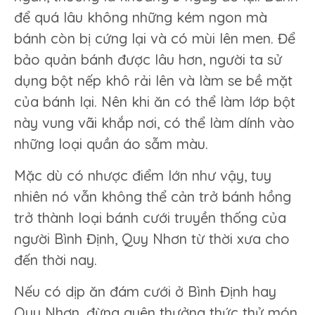
để quá lâu không những kém ngon mà
bánh còn bị cứng lại và có mùi lên men. Để
bảo quản bánh được lâu hơn, người ta sử
dụng bột nếp khô rải lên và làm se bề mặt
của bánh lại. Nên khi ăn có thể làm lớp bột
này vung vãi khắp nơi, có thể làm dính vào
những loại quần áo sẫm màu.
Mặc dù có nhược điểm lớn như vậy, tuy
nhiên nó vẫn không thể cản trở bánh hồng
trở thành loại bánh cưới truyền thống của
người Bình Định, Quy Nhơn từ thời xưa cho
đến thời nay.
Nếu có dịp ăn đám cưới ở Bình Định hay
Quy Nhơn, đừng quên thưởng thức thử món