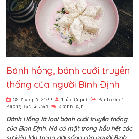
Bánh hồng, bánh cưới truyền
thống của người Bình Định
28 Tháng 7, 2022
Thần Cupid
Bánh cưới
/
ở
Phong Tục Lễ Cưới
2 bình luận
Bánh
Bánh Hồng là loại bánh cưới truyền thống
hồng,
bánh
của Bình Định. Nó có mặt trong hầu hết các
cưới
sự kiện lớn trong đời sống của người Bình
truyền