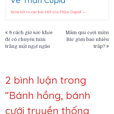
Về Thần Cupid
Xem tất cả các bài viết của Thần Cupid →
Điều
9 cách giữ sức khỏe
Mâm quả cưới miền
để có chuyến tuần
Bắc gồm bao nhiêu
hướng
trăng mật ngọt ngào
tráp?
bài
viết
2 bình luận trong
“
Bánh hồng, bánh
cưới truyền thống