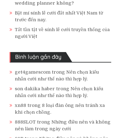
wedding planner không?
Bật mí sính lễ cưới đắt nhất Việt Nam từ
trước đến nay.
Tất tần tật về sính lễ cưới truyền thống của
người Việt
Bình luận gần đây
get4gamescom
trong
Nên chọn kiểu
nhẫn cưới như thế nào thì hợp lý.
son dakika haber
trong
Nên chọn kiểu
nhẫn cưới như thế nào thì hợp lý.
xn88
trong
8 loại đàn ông nên tránh xa
khi chọn chồng.
888SLOT
trong
Những điều nên và không
nên làm trong ngày cưới