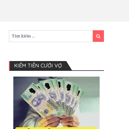
Tìm
Tìm
kiếm:
kiếm
KIẾM TIỀN CƯỚI VỢ