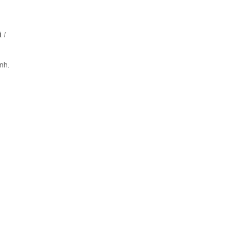
i
/
nh.