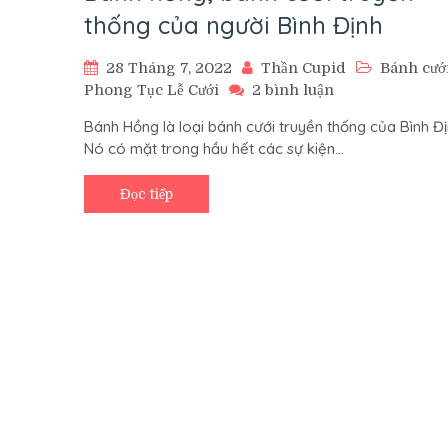
thống của người Bình Định
28 Tháng 7, 2022
Thần Cupid
Bánh cướ
ở
Phong Tục Lễ Cưới
2 bình luận
Bánh
Bánh Hồng là loại bánh cưới truyền thống của Bình Đị
hồng,
Nó có mặt trong hầu hết các sự kiện…
bánh
cưới
truyền
Đọc tiếp
thống
của
người
Bình
Định