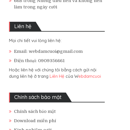
66B
trong
Những điều nên và không nên
làm trong ngày cưới
Liên hệ
Mọi chi tiết vui lòng liên hệ:
Email: webdamcuoi@gmail.com
Điện thoại: 0909356661
Hoặc liên hệ với chúng tôi bằng cách gửi nội
dung liên hệ ở trang
Liên Hệ
của W
ebdamcuoi
Chính sách bảo mật
Chính sách bảo mật
Download miễn phí
Kinh nghiệm cưới