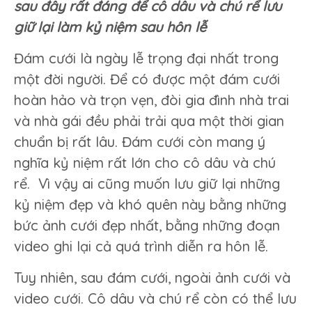
sau đây rất đáng để cô dâu và chú rể lưu
cưới
giữ lại làm kỷ niệm sau hôn lễ
đáng
để
Đám cưới là ngày lễ trọng đại nhất trong
cô
dâu
một đời người. Để có được một đám cưới
giữ
hoàn hảo và trọn vẹn, đòi gia đình nhà trai
lại
làm
và nhà gái đều phải trải qua một thời gian
kỷ
chuẩn bị rất lâu. Đám cưới còn mang ý
niệm
nghĩa kỷ niệm rất lớn cho cô dâu và chú
sau
hôn
rể. Vì vậy ai cũng muốn lưu giữ lại những
lễ.
kỷ niệm đẹp và khó quên này bằng những
bức ảnh cưới đẹp nhất, bằng những đoạn
video ghi lại cả quá trình diễn ra hôn lễ.
Tuy nhiên, sau đám cưới, ngoài ảnh cưới và
video cưới. Cô dâu và chú rể còn có thể lưu