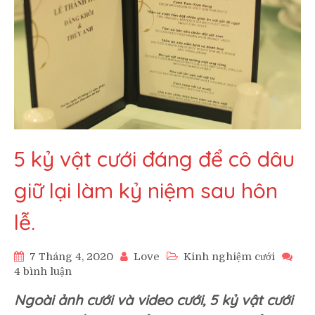
5 kỷ vật cưới đáng để cô dâu
giữ lại làm kỷ niệm sau hôn
lễ.
7 Tháng 4, 2020
Love
Kinh nghiệm cưới
ở
4 bình luận
5
Ngoài ảnh cưới và video cưới, 5 kỷ vật cưới
kỷ
vật