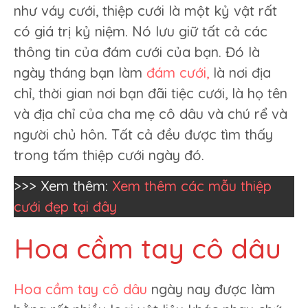
như váy cưới, thiệp cưới là một kỷ vật rất
có giá trị kỷ niệm. Nó lưu giữ tất cả các
thông tin của đám cưới của bạn. Đó là
ngày tháng bạn làm
đám cưới,
là nơi địa
chỉ, thời gian nơi bạn đãi tiệc cưới, là họ tên
và địa chỉ của cha mẹ cô dâu và chú rể và
người chủ hôn. Tất cả đều được tìm thấy
trong tấm thiệp cưới ngày đó.
>>> Xem thêm:
Xem thêm các mẫu thiệp
cưới đẹp tại đây
Hoa cầm tay cô dâu
Hoa cầm tay cô dâu
ngày nay được làm