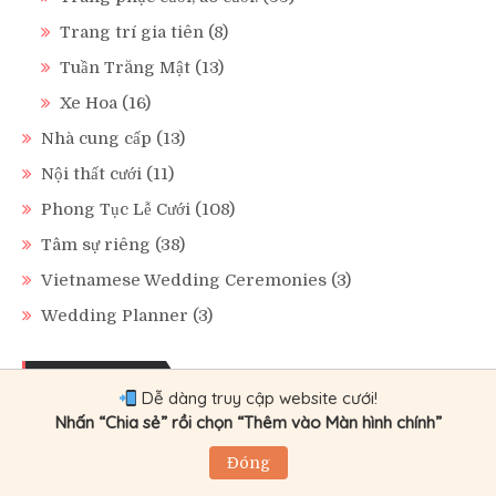
Trang trí gia tiên
(8)
Tuần Trăng Mật
(13)
Xe Hoa
(16)
Nhà cung cấp
(13)
Nội thất cưới
(11)
Phong Tục Lễ Cưới
(108)
Tâm sự riêng
(38)
Vietnamese Wedding Ceremonies
(3)
Wedding Planner
(3)
Bài viết mới
Dễ dàng truy cập website cưới!
Nhấn “Chia sẻ” rồi chọn “Thêm vào Màn hình chính”
Wedding Coordinator và Wedding Planner Khác
Nhau Như Thế Nào?
Đóng
Kinh Nghiệm Chọn Wedding Planner Phù Hợp