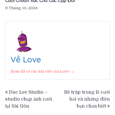
Cưới Chuẩn Xác Cho Các Cặp Đôi
9 Tháng 10, 2024
Về Love
Xem tất cả các bài viết của Love →
Điều
Duc Lee Studio –
Bê tráp trong lễ cưới
studio chụp ảnh cưới
hỏi và những điều
hướng
tại Sài Gòn
bạn chưa biết