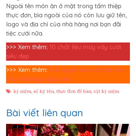
Ngoài tên món ăn ở mặt trong tấm thiệp
thực đơn, bìa ngoài của nó còn lưu giữ tên,
logo và địa chỉ của nhà hàng nơi bạn đãi
tiệc cưới nữa.
>>> Xem thêm:
10 chất liệu may váy cưới
siêu đẹp
>>> Xem thêm:
3 bí quyết chọn áo dài cho
chú rể trong ngày cưới
kỷ niệm
,
sổ ký tên
,
thực đơn để bàn
,
vật kỷ niệm
Bài viết liên quan