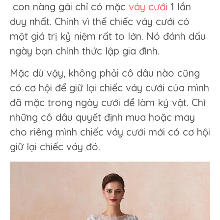
con nàng gái chỉ có mặc
váy cưới
1 lần
duy nhất. Chính vì thế chiếc váy cưới có
một giá trị kỷ niệm rất to lớn. Nó đánh dấu
ngày bạn chính thức lập gia đình.
Mặc dù vậy, không phải cô dâu nào cũng
có cơ hội để giữ lại chiếc váy cưới của mình
đã mặc trong ngày cưới để làm kỷ vật. Chỉ
những cô dâu quyết định mua hoặc may
cho riêng mình chiếc váy cưới mới có cơ hội
giữ lại chiếc váy đó.