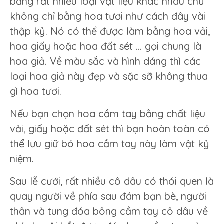
bằng rất nhiều loại vật liệu khác nhau chứ
không chỉ bằng hoa tươi như cách đây vài
thập kỷ. Nó có thể được làm bằng hoa vải,
hoa giấy hoặc hoa đất sét … gọi chung là
hoa giả. Về màu sắc và hình dáng thì các
loại hoa giả này đẹp và sặc sỡ không thua
gì hoa tươi.
Nếu bạn chọn hoa cầm tay bằng chất liệu
vải, giấy hoặc đất sét thì bạn hoàn toàn có
thể lưu giữ bó hoa cầm tay này làm vật kỷ
niệm.
Sau lễ cưới, rất nhiều cô dâu có thói quen là
quay người về phía sau đám bạn bè, người
thân và tung đóa bông cầm tay cô dâu về