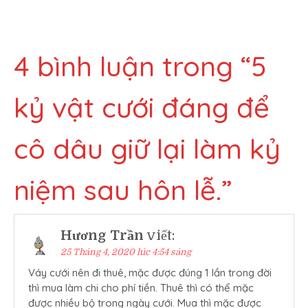
bài
viết
4 bình luận trong “
5
kỷ vật cưới đáng để
cô dâu giữ lại làm kỷ
niệm sau hôn lễ.
”
Hương Trần
viết:
25 Tháng 4, 2020 lúc 4:54 sáng
Váy cưới nên đi thuê, mặc được đúng 1 lần trong đời
thì mua làm chi cho phí tiền. Thuê thì có thể mặc
được nhiều bộ trong ngày cưới. Mua thì mặc được