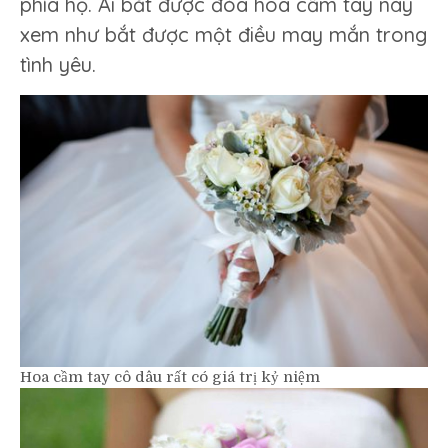
phía họ. Ai bắt được đóa hoa cầm tay này
xem như bắt được một điều may mắn trong
tình yêu.
Hoa cầm tay cô dâu rất có giá trị kỷ niệm