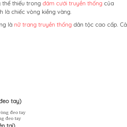
 thể thiếu trong
đám cưới truyền thống
của
thiếu
h là chiếc vòng kiềng vàng.
trong
lễ
cưới
àng là
nữ trang truyền thống
dân tộc cao cấp. Cả
Việt
đeo tay)
ng đeo tay
n tai)