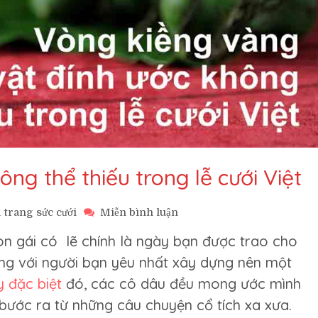
ng thể thiếu trong lễ cưới Việt
trên
 trang sức cưới
Miễn bình luận
Vòng
n gái có lẽ chính là ngày bạn được trao cho
kiềng
vàng
ùng với người bạn yêu nhất xây dựng nên một
lễ
y đặc biệt
đó, các cô dâu đều mong ước mình
vật
không
bước ra từ những câu chuyện cổ tích xa xưa.
thể