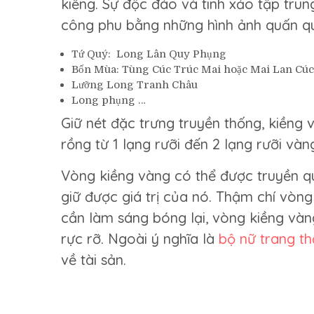
kiềng. Sự độc đáo và tinh xảo tập tru
công phu bằng những hình ảnh quấn quý
Tứ Quý: Long Lân Quy Phụng
Bốn Mùa: Tùng Cúc Trúc Mai hoặc Mai Lan Cúc
Lưỡng Long Tranh Châu
Long phụng …
Giữ nét đặc trưng truyền thống, kiền
rồng từ 1 lạng rưỡi đến 2 lạng rưỡi và
Vòng kiềng vàng có thể được truyền qu
giữ được giá trị của nó. Thậm chí vòng 
cần làm sáng bóng lại, vòng kiềng vàng
rực rỡ. Ngoài ý nghĩa là
bộ nữ trang 
về tài sản.