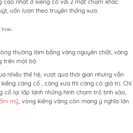
ng cao nhất ở kiềng cổ với 2 mặt chạm khắc
t, uốn lượn theo truyền thống xưa:
 Trúc.
g vòng thường làm bằng vàng nguyên chất, vàng
ng trên một bộ
a nhiều thế hệ, vượt qua thời gian nhưng vẫn
kiềng càng cổ , càng xưa thì càng có giá trị. Chỉ
 cổ lại lấp lánh những hình chạm trổ tinh xảo,
thẩm mỹ
, vòng kiềng vàng còn mang ý nghĩa lớn