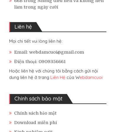
66B
trong
Những điều nên và không nên
làm trong ngày cưới
Liên hệ
Mọi chi tiết vui lòng liên hệ:
Email: webdamcuoi@gmail.com
Điện thoại: 0909356661
Hoặc liên hệ với chúng tôi bằng cách gửi nội
dung liên hệ ở trang
Liên Hệ
của W
ebdamcuoi
Chính sách bảo mật
Chính sách bảo mật
Download miễn phí
Kinh nghiệm cưới