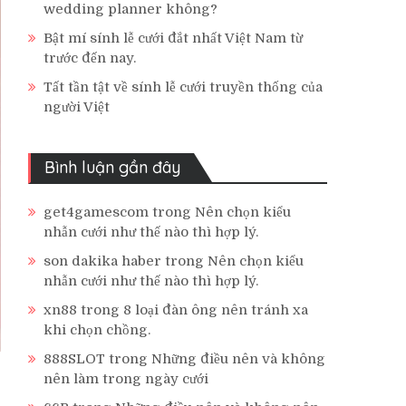
wedding planner không?
Bật mí sính lễ cưới đắt nhất Việt Nam từ
trước đến nay.
Tất tần tật về sính lễ cưới truyền thống của
người Việt
Bình luận gần đây
get4gamescom
trong
Nên chọn kiểu
nhẫn cưới như thế nào thì hợp lý.
son dakika haber
trong
Nên chọn kiểu
nhẫn cưới như thế nào thì hợp lý.
xn88
trong
8 loại đàn ông nên tránh xa
khi chọn chồng.
888SLOT
trong
Những điều nên và không
nên làm trong ngày cưới