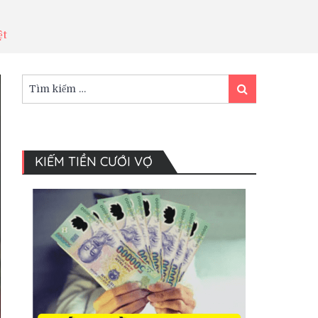
ệt
Tìm
Tìm
kiếm:
kiếm
KIẾM TIỀN CƯỚI VỢ