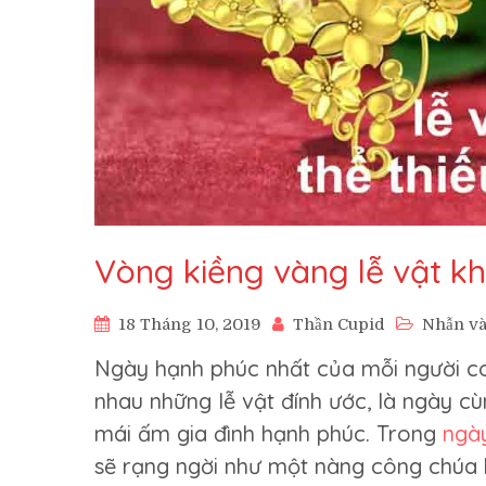
Vòng kiềng vàng lễ vật khô
18 Tháng 10, 2019
Thần Cupid
Nhẫn và
Ngày hạnh phúc nhất của mỗi người co
nhau những lễ vật đính ước, là ngày c
mái ấm gia đình hạnh phúc. Trong
ngà
sẽ rạng ngời như một nàng công chúa 