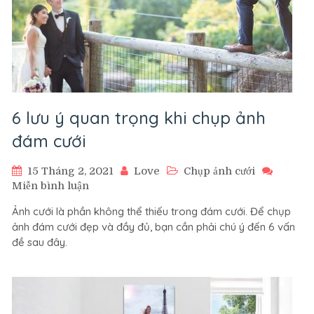
6 lưu ý quan trọng khi chụp ảnh
đám cưới
15 Tháng 2, 2021
Love
Chụp ảnh cưới
trên
Miễn bình luận
6
Ảnh cưới là phần không thể thiếu trong đám cưới. Để chụp
lưu
ảnh đám cưới đẹp và đầy đủ, bạn cần phải chú ý đến 6 vấn
ý
đề sau đây.
quan
trọng
khi
chụp
ảnh