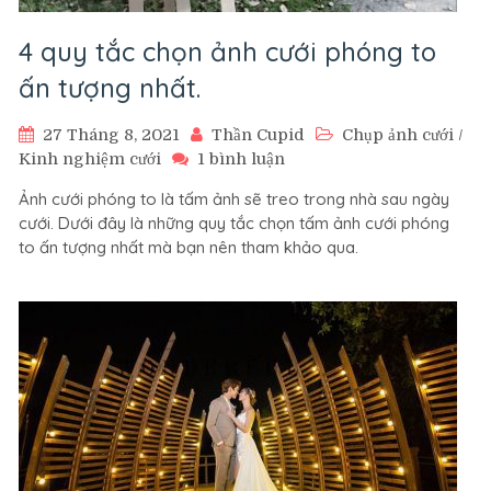
4 quy tắc chọn ảnh cưới phóng to
ấn tượng nhất.
27 Tháng 8, 2021
Thần Cupid
Chụp ảnh cưới
/
ở
Kinh nghiệm cưới
1 bình luận
4
Ảnh cưới phóng to là tấm ảnh sẽ treo trong nhà sau ngày
quy
cưới. Dưới đây là những quy tắc chọn tấm ảnh cưới phóng
tắc
to ấn tượng nhất mà bạn nên tham khảo qua.
chọn
ảnh
cưới
phóng
to
ấn
tượng
nhất.