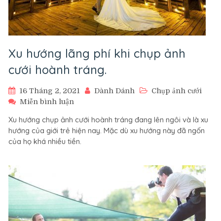
Xu hướng lãng phí khi chụp ảnh
cưới hoành tráng.
16 Tháng 2, 2021
Dành Dánh
Chụp ảnh cưới
trên
Miễn bình luận
Xu
Xu hướng chụp ảnh cưới hoành tráng đang lên ngôi và là xu
hướng
hướng của giới trẻ hiện nay. Mặc dù xu hướng này đã ngốn
lãng
của họ khá nhiều tiền.
phí
khi
chụp
ảnh
cưới
hoành
tráng.