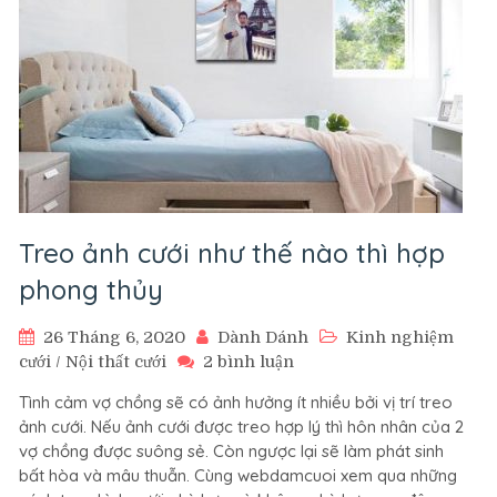
đám
cưới
Treo ảnh cưới như thế nào thì hợp
phong thủy
26 Tháng 6, 2020
Dành Dánh
Kinh nghiệm
ở
cưới
/
Nội thất cưới
2 bình luận
Treo
Tình cảm vợ chồng sẽ có ảnh hưởng ít nhiều bởi vị trí treo
ảnh
ảnh cưới. Nếu ảnh cưới được treo hợp lý thì hôn nhân của 2
cưới
vợ chồng được suông sẻ. Còn ngược lại sẽ làm phát sinh
như
bất hòa và mâu thuẫn. Cùng webdamcuoi xem qua những
thế