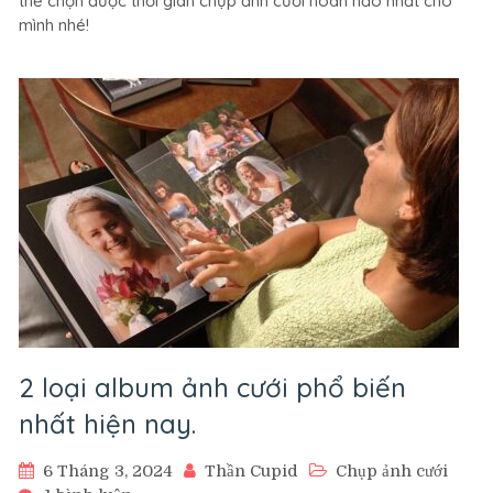
thể chọn được thời gian chụp ảnh cưới hoàn hảo nhất cho
cưới
mình nhé!
theo
mùa
để
có
ảnh
cưới
đẹp
nhất
2 loại album ảnh cưới phổ biến
nhất hiện nay.
6 Tháng 3, 2024
Thần Cupid
Chụp ảnh cưới