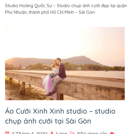
Studio
Studio Hoàng Quốc Sự – Studio chụp ảnh cưới đẹp tại quận
Hoàng
Phú Nhuận, thành phố Hồ Chí Minh – Sài Gòn
Quốc
Sự
–
studio
chụp
ảnh
cưới
tại
Sài
Gòn
Áo Cưới Xinh Xinh studio – studio
chụp ảnh cưới tại Sài Gòn
3 Tháng 4, 2020
Love
Nhà cung cấp