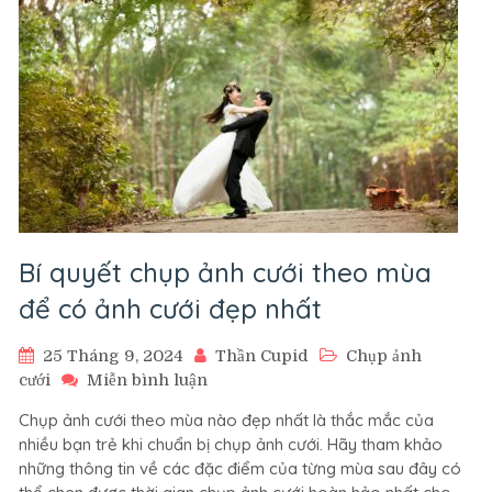
từ
A
đến
Z
Bí quyết chụp ảnh cưới theo mùa
để có ảnh cưới đẹp nhất
25 Tháng 9, 2024
Thần Cupid
Chụp ảnh
trên
cưới
Miễn bình luận
Bí
Chụp ảnh cưới theo mùa nào đẹp nhất là thắc mắc của
quyết
nhiều bạn trẻ khi chuẩn bị chụp ảnh cưới. Hãy tham khảo
chụp
những thông tin về các đặc điểm của từng mùa sau đây có
ảnh