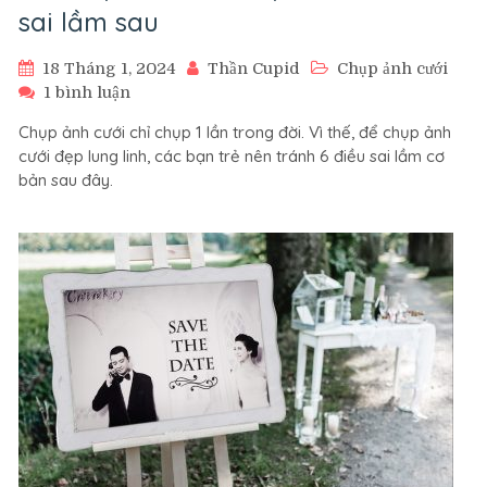
sai lầm sau
18 Tháng 1, 2024
Thần Cupid
Chụp ảnh cưới
ở
1 bình luận
Để
Chụp ảnh cưới chỉ chụp 1 lần trong đời. Vì thế, để chụp ảnh
chụp
cưới đẹp lung linh, các bạn trẻ nên tránh 6 điều sai lầm cơ
ảnh
bản sau đây.
cưới
đẹp
cần
tránh
6
sai
lầm
sau