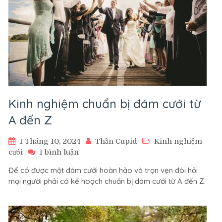
Kinh nghiệm chuẩn bị đám cưới từ
A đến Z
1 Tháng 10, 2024
Thần Cupid
Kinh nghiệm
ở
cưới
1 bình luận
Kinh
Để có được một đám cưới hoàn hảo và trọn vẹn đòi hỏi
nghiệm
mọi người phải có kế hoạch chuẩn bị đám cưới từ A đến Z.
chuẩn
bị
đám
cưới