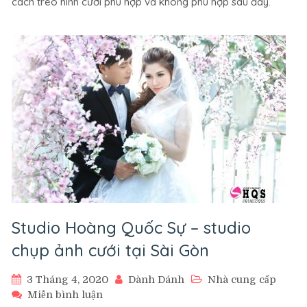
cách treo hình cưới phù hợp và không phù hợp sau đây.
nào
thì
hợp
phong
thủy
Studio Hoàng Quốc Sự – studio
chụp ảnh cưới tại Sài Gòn
3 Tháng 4, 2020
Dành Dánh
Nhà cung cấp
trên
Miễn bình luận