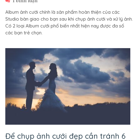
ở
1 bình luận
2
Album ảnh cưới chính là sản phẩm hoàn thiện của các
loại
Studio bàn giao cho bạn sau khi chụp ảnh cưới và xử lý ảnh.
album
Có 2 loại Album cưới phổ biến nhất hiện nay được đa số
ảnh
các bạn trẻ chọn.
cưới
phổ
biến
nhất
hiện
nay.
Để chụp ảnh cưới đẹp cần tránh 6