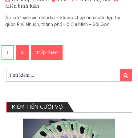
trên
Miễn bình luận
Áo
Áo cưới xinh xinh Studio – Studio chụp ảnh cưới đẹp tại
Cưới
quận Phú Nhuận, thành phố Hồ Chí Minh – Sài Gòn
Xinh
Xinh
studio
–
Phân
studio
1
2
Tiếp theo
chụp
ảnh
trang
cưới
Tìm
Tìm
tại
kiếm:
kiếm
Sài
bài
Gòn
viết
KIẾM TIỀN CƯỚI VỢ