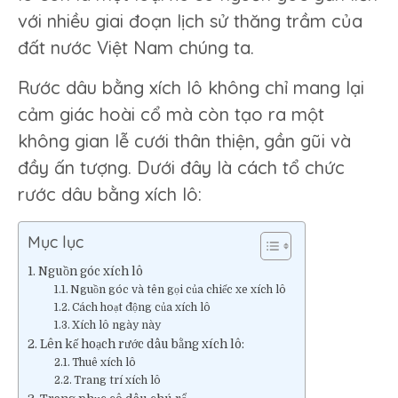
xích
với nhiều giai đoạn lịch sử thăng trầm của
lô
đất nước Việt Nam chúng ta.
Rước dâu bằng xích lô không chỉ mang lại
cảm giác hoài cổ mà còn tạo ra một
không gian lễ cưới thân thiện, gần gũi và
đầy ấn tượng. Dưới đây là cách tổ chức
rước dâu bằng xích lô:
Mục lục
Nguồn góc xích lô
Nguồn góc và tên gọi của chiếc xe xích lô
Cách hoạt động của xích lô
Xích lô ngày này
Lên kế hoạch rước dâu bằng xích lô:
Thuê xích lô
Trang trí xích lô