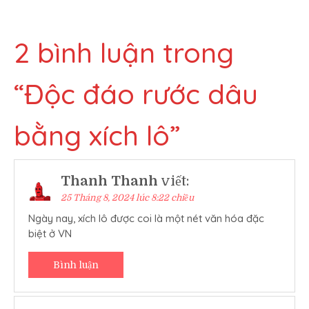
bài
viết
2 bình luận trong
“
Độc đáo rước dâu
bằng xích lô
”
Thanh Thanh
viết:
25 Tháng 8, 2024 lúc 8:22 chiều
Ngày nay, xích lô được coi là một nét văn hóa đặc
biệt ở VN
Bình luận