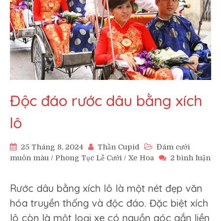
Độc đáo rước dâu bằng xích
lô
25 Tháng 8, 2024
Thần Cupid
Đám cưới
muôn màu
/
Phong Tục Lễ Cưới
/
Xe Hoa
2 bình luận
ở
Độc
Rước dâu bằng xích lô là một nét đẹp văn
đáo
rước
hóa truyền thống và độc đáo. Đặc biệt xích
dâu
lô còn là một loại xe có nguồn góc gắn liền
bằng