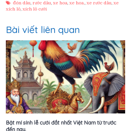
đón dâu
,
rước dâu
,
xe hoa
,
xe hoa.
,
xe rước dâu
,
xe
xích lô
,
xích lô cưới
Bài viết liên quan
Bật mí sính lễ cưới đắt nhất Việt Nam từ trước
đến nay.