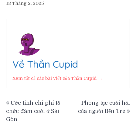
18 Tháng 2, 2025
Về Thần Cupid
Xem tất cả các bài viết của Thần Cupid →
Điều
Ước tính chi phí tổ
Phong tục cưới hỏi
chức đám cưới ở Sài
của người Bến Tre
hướng
Gòn