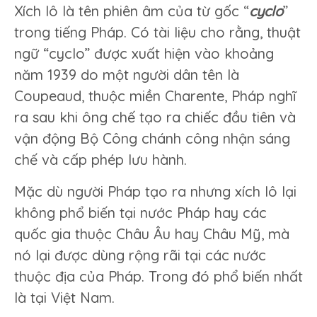
Xích lô là tên phiên âm của từ gốc “
cyclo
”
trong tiếng Pháp. Có tài liệu cho rằng, thuật
ngữ “cyclo” được xuất hiện vào khoảng
năm 1939 do một người dân tên là
Coupeaud, thuộc miền Charente, Pháp nghĩ
ra sau khi ông chế tạo ra chiếc đầu tiên và
vận động Bộ Công chánh công nhận sáng
chế và cấp phép lưu hành.
Mặc dù người Pháp tạo ra nhưng xích lô lại
không phổ biến tại nước Pháp hay các
quốc gia thuộc Châu Âu hay Châu Mỹ, mà
nó lại được dùng rộng rãi tại các nước
thuộc địa của Pháp. Trong đó phổ biến nhất
là tại Việt Nam.