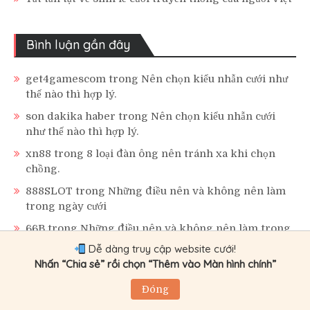
Bình luận gần đây
get4gamescom
trong
Nên chọn kiểu nhẫn cưới như
thế nào thì hợp lý.
son dakika haber
trong
Nên chọn kiểu nhẫn cưới
như thế nào thì hợp lý.
xn88
trong
8 loại đàn ông nên tránh xa khi chọn
chồng.
888SLOT
trong
Những điều nên và không nên làm
trong ngày cưới
66B
trong
Những điều nên và không nên làm trong
ngày cưới
Dễ dàng truy cập website cưới!
Nhấn “Chia sẻ” rồi chọn “Thêm vào Màn hình chính”
Liên hệ
Đóng