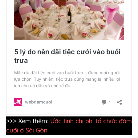
>>> Xem thêm:
Ước tinh chi phí tổ chức đám
cưới ở Sài Gòn