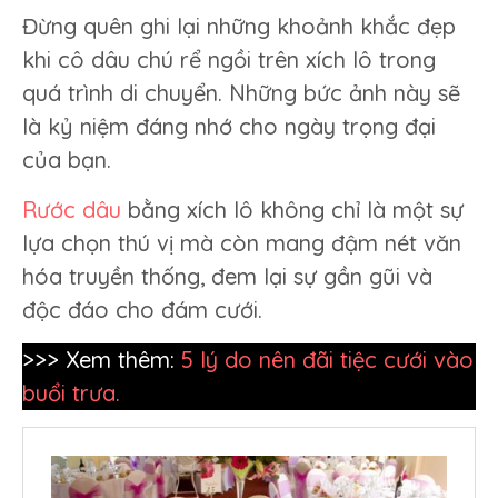
Đừng quên ghi lại những khoảnh khắc đẹp
khi cô dâu chú rể ngồi trên xích lô trong
quá trình di chuyển. Những bức ảnh này sẽ
là kỷ niệm đáng nhớ cho ngày trọng đại
của bạn.
Rước dâu
bằng xích lô không chỉ là một sự
lựa chọn thú vị mà còn mang đậm nét văn
hóa truyền thống, đem lại sự gần gũi và
độc đáo cho đám cưới.
>>> Xem thêm:
5 lý do nên đãi tiệc cưới vào
buổi trưa.