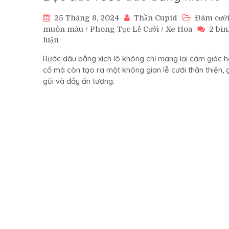
25 Tháng 8, 2024
Thần Cupid
Đám cướ
muôn màu
/
Phong Tục Lễ Cưới
/
Xe Hoa
2 bì
ở
luận
Độc
Rước dâu bằng xích lô không chỉ mang lại cảm giác h
đáo
cổ mà còn tạo ra một không gian lễ cưới thân thiện, 
rước
gũi và đầy ấn tượng.
dâu
bằng
xích
lô