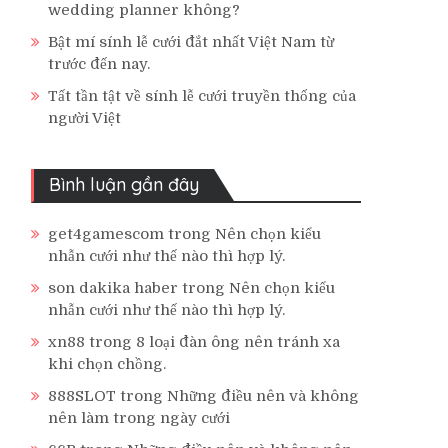
wedding planner không?
Bật mí sính lễ cưới đắt nhất Việt Nam từ
trước đến nay.
Tất tần tật về sính lễ cưới truyền thống của
người Việt
Bình luận gần đây
get4gamescom
trong
Nên chọn kiểu
nhẫn cưới như thế nào thì hợp lý.
son dakika haber
trong
Nên chọn kiểu
nhẫn cưới như thế nào thì hợp lý.
xn88
trong
8 loại đàn ông nên tránh xa
khi chọn chồng.
888SLOT
trong
Những điều nên và không
nên làm trong ngày cưới