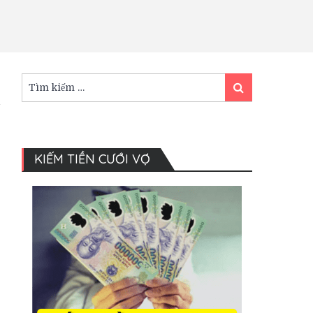
Tìm
Tìm
kiếm:
kiếm
KIẾM TIỀN CƯỚI VỢ