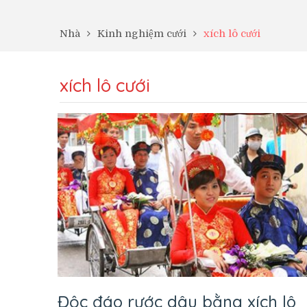
Nhà
Kinh nghiệm cưới
xích lô cưới
xích lô cưới
Độc đáo rước dâu bằng xích lô