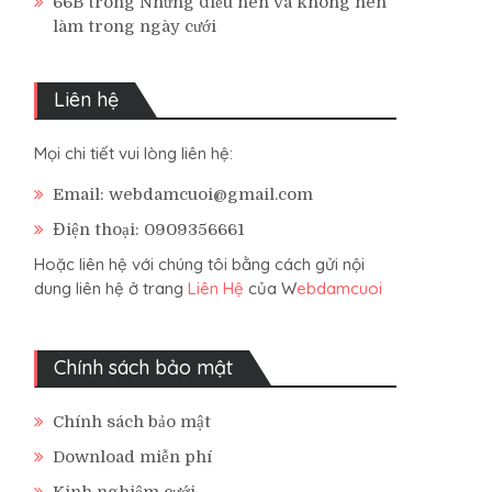
66B
trong
Những điều nên và không nên
làm trong ngày cưới
Liên hệ
Mọi chi tiết vui lòng liên hệ:
Email: webdamcuoi@gmail.com
Điện thoại: 0909356661
Hoặc liên hệ với chúng tôi bằng cách gửi nội
dung liên hệ ở trang
Liên Hệ
của W
ebdamcuoi
Chính sách bảo mật
Chính sách bảo mật
Download miễn phí
Kinh nghiệm cưới