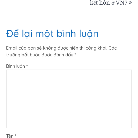
hướng
kết hôn ở VN?
bài
Để lại một bình luận
viết
Email của bạn sẽ không được hiển thị công khai.
Các
trường bắt buộc được đánh dấu
*
Bình luận
*
Tên
*