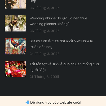
Hợp
26 Tháng 3, 2025
Wedding Planner là gì? Có nên thuê
wedding planner không?
26 Tháng 3, 2025
Bật mí sính lễ cưới đắt nhất Việt Nam từ
trước đến nay.
24 Tháng 3, 2025
Tất tần tật về sính lễ cưới truyền thống của
người Việt
21 Tháng 3, 2025
Dễ dàng truy cập website cưới!
Toàn bộ bản quyền nội dung thuộc về