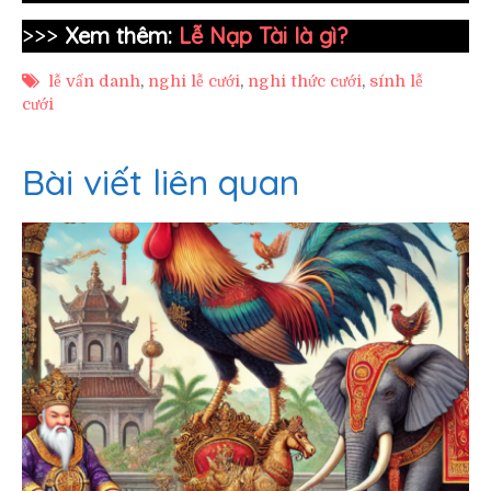
>>>
Xem thêm:
Lễ Nạp Tài là gì?
lễ vấn danh
,
nghi lễ cưới
,
nghi thức cưới
,
sính lễ
cưới
Bài viết liên quan