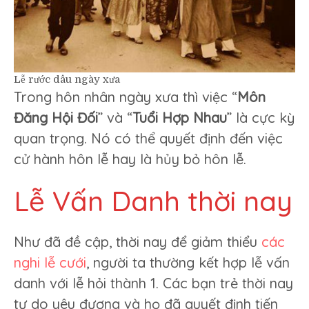
Lễ rước dâu ngày xưa
Trong hôn nhân ngày xưa thì việc “
Môn
Đăng Hội Đối
” và “
Tuổi Hợp Nhau
” là cực kỳ
quan trọng. Nó có thể quyết định đến việc
cử hành hôn lễ hay là hủy bỏ hôn lễ.
Lễ Vấn Danh thời nay
Như đã đề cập, thời nay để giảm thiểu
các
nghi lễ cưới
, người ta thường kết hợp lễ vấn
danh với lễ hỏi thành 1. Các bạn trẻ thời nay
tự do yêu đương và họ đã quyết định tiến