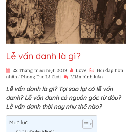
Lễ vấn danh là gì?
22 Tháng mười một, 2019
Love
Hỏi đáp hôn
trên
nhân
/
Phong Tục Lễ Cưới
Miễn bình luận
Lễ
Lễ vấn danh là gì? Tại sao lại có lễ vấn
vấn
danh
danh? Lễ vấn danh có nguồn góc từ đâu?
là
Lễ vấn danh thời nay như thế nào?
gì?
Mục lục
Lễ vấn danh là gì?