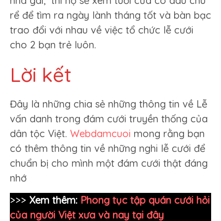
nhà gái, thì họ sẽ xem tuổi của cô dâu chú
rể để tìm ra ngày lành tháng tốt và bàn bạc
trao đổi với nhau về việc tổ chức lễ cưới
cho 2 bạn trẻ luôn.
Lời kết
Đây là những chia sẻ những thông tin về Lễ
vấn danh trong đám cưới truyền thống của
dân tộc Việt.
Webdamcuoi
mong rằng bạn
có thêm thông tin về những nghi lễ cưới để
chuẩn bị cho mình một đám cưới thật đáng
nhớ
>>>
Xem thêm:
Phong tục tập quán cưới hỏi
của người Việt xưa và nay tại đây