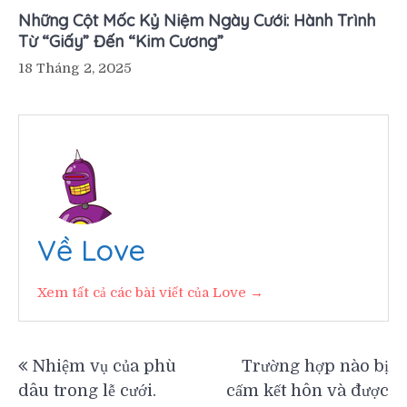
Những Cột Mốc Kỷ Niệm Ngày Cưới: Hành Trình
Từ “Giấy” Đến “Kim Cương”
18 Tháng 2, 2025
Về Love
Xem tất cả các bài viết của Love →
Điều
Nhiệm vụ của phù
Trường hợp nào bị
dâu trong lễ cưới.
cấm kết hôn và được