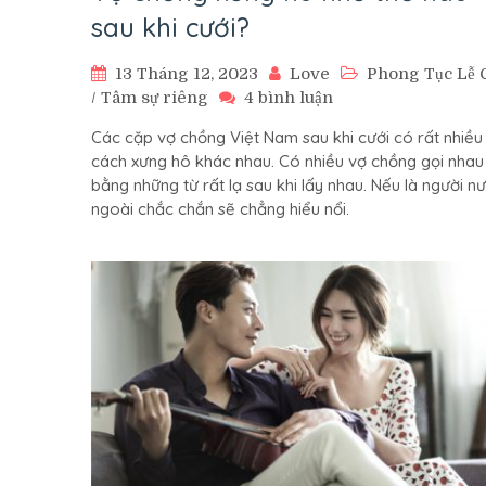
sau khi cưới?
13 Tháng 12, 2023
Love
Phong Tục Lễ 
ở
/
Tâm sự riêng
4 bình luận
Vợ
Các cặp vợ chồng Việt Nam sau khi cưới có rất nhiều
chồng
cách xưng hô khác nhau. Có nhiều vợ chồng gọi nhau
xưng
bằng những từ rất lạ sau khi lấy nhau. Nếu là người n
hô
ngoài chắc chắn sẽ chẳng hiểu nổi.
như
thế
nào
sau
khi
cưới?