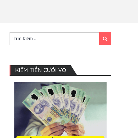
Tìm
Tìm
kiếm:
kiếm
KIẾM TIỀN CƯỚI VỢ