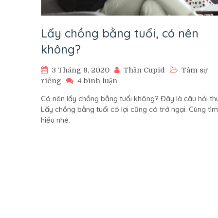
Lấy chồng bằng tuổi, có nên
không?
3 Tháng 8, 2020
Thần Cupid
Tâm sự
ở
riêng
4 bình luận
Lấy
Có nên lấy chồng bằng tuổi không? Đây là câu hỏi thú
chồng
Lấy chồng bằng tuổi có lợi cũng có trở ngại. Cùng tìm
bằng
hiểu nhé.
tuổi,
có
nên
không?