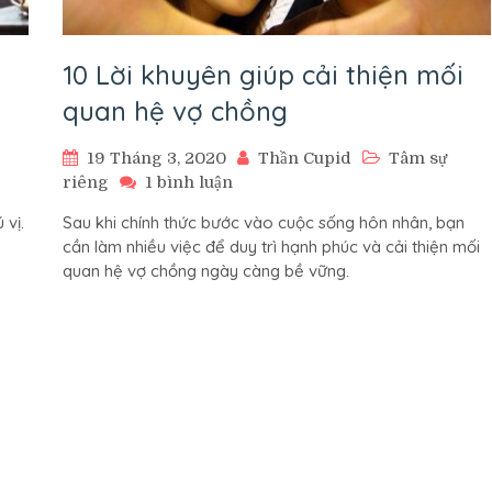
10 Lời khuyên giúp cải thiện mối
quan hệ vợ chồng
19 Tháng 3, 2020
Thần Cupid
Tâm sự
ở
riêng
1 bình luận
10
 vị.
Sau khi chính thức bước vào cuộc sống hôn nhân, bạn
Lời
cần làm nhiều việc để duy trì hạnh phúc và cải thiện mối
khuyên
quan hệ vợ chồng ngày càng bề vững.
giúp
cải
thiện
mối
quan
hệ
vợ
chồng