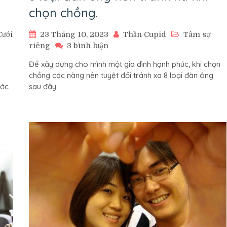
chọn chồng.
Cưới
23 Tháng 10, 2023
Thần Cupid
Tâm sự
ở
riêng
3 bình luận
8
Để xây dựng cho mình một gia đình hạnh phúc, khi chọn
loại
chồng các nàng nên tuyệt đối tránh xa 8 loại đàn ông
đàn
ước
sau đây.
ông
nên
tránh
xa
khi
chọn
chồng.