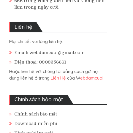
66B
trong
Những điều nên và không nên
làm trong ngày cưới
Liên hệ
Mọi chi tiết vui lòng liên hệ:
Email: webdamcuoi@gmail.com
Điện thoại: 0909356661
Hoặc liên hệ với chúng tôi bằng cách gửi nội
dung liên hệ ở trang
Liên Hệ
của W
ebdamcuoi
Chính sách bảo mật
Chính sách bảo mật
Download miễn phí
Kinh nghiệm cưới