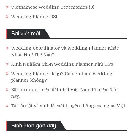
Vietnamese Wedding Ceremonies
(3)
Wedding Planner
(3)
Bài viết mới
Wedding Coordinator và Wedding Planner Khác
Nhau Như Thế Nào?
Kinh Nghiệm Chọn Wedding Planner Phù Hợp
Wedding Planner là gì? Có nên thuê wedding
planner không?
Bật mí sính lễ cưới đắt nhất Việt Nam từ trước đến
nay.
Tất tần tật về sính lễ cưới truyền thống của người Việt
Bình luận gần đây