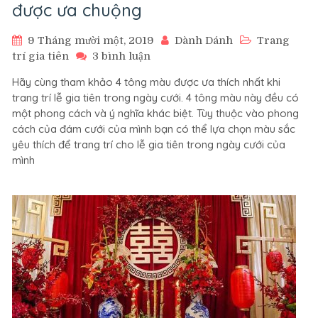
được ưa chuộng
9 Tháng mười một, 2019
Dành Dánh
Trang
ở
trí gia tiên
3 bình luận
4
Hãy cùng tham khảo 4 tông màu được ưa thích nhất khi
tông
trang trí lễ gia tiên trong ngày cưới. 4 tông màu này đều có
màu
một phong cách và ý nghĩa khác biệt. Tùy thuộc vào phong
trang
cách của đám cưới của mình bạn có thể lựa chọn màu sắc
trí
yêu thích để trang trí cho lễ gia tiên trong ngày cưới của
lễ
gia
mình
tiên
được
ưa
chuộng