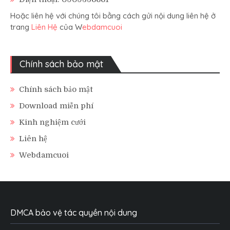
Hoặc liên hệ với chúng tôi bằng cách gửi nội dung liên hệ ở
trang
Liên Hệ
của W
ebdamcuoi
Chính sách bảo mật
Chính sách bảo mật
Download miễn phí
Kinh nghiệm cưới
Liên hệ
Webdamcuoi
DMCA bảo vệ tác quyền nội dung