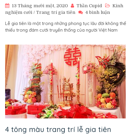
13 Tháng mười một, 2020
Thần Cupid
Kinh
ở
nghiệm cưới
/
Trang trí gia tiên
4 bình luận
Lễ
Lễ gia tiên là một trong những phong tục lâu đời không thể
gia
thiếu trong đám cưới truyền thống của người Việt Nam
tiên
trong
đám
cưới
truyền
thống
của
người
Việt
4 tông màu trang trí lễ gia tiên