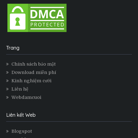
Trang
Chính sách bảo mật
Download miễn phí
Kinh nghiệm cưới
Liên hệ
Webdamcuoi
Liên kết Web
Blogspot