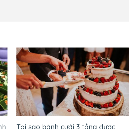
g
nh
Tại sao bánh cưới 3 tầng được