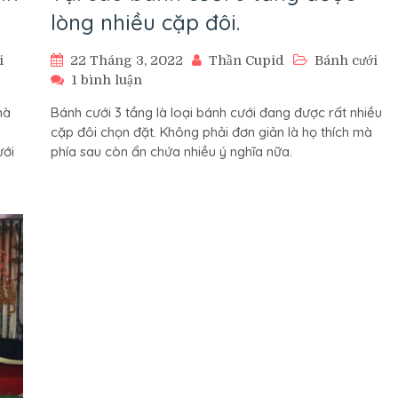
lòng nhiều cặp đôi.
i
22 Tháng 3, 2022
Thần Cupid
Bánh cưới
ở
1 bình luận
Tại
mà
Bánh cưới 3 tầng là loại bánh cưới đang được rất nhiều
sao
cặp đôi chọn đặt. Không phải đơn giản là họ thích mà
bánh
ưới
phía sau còn ẩn chứa nhiều ý nghĩa nữa.
cưới
3
tầng
được
lòng
nhiều
cặp
đôi.