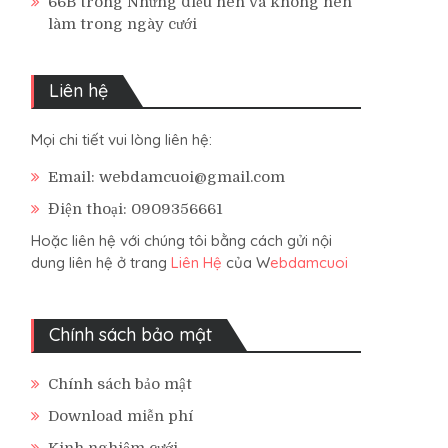
66B
trong
Những điều nên và không nên
làm trong ngày cưới
Liên hệ
Mọi chi tiết vui lòng liên hệ:
Email: webdamcuoi@gmail.com
Điện thoại: 0909356661
Hoặc liên hệ với chúng tôi bằng cách gửi nội
dung liên hệ ở trang
Liên Hệ
của W
ebdamcuoi
Chính sách bảo mật
Chính sách bảo mật
Download miễn phí
Kinh nghiệm cưới