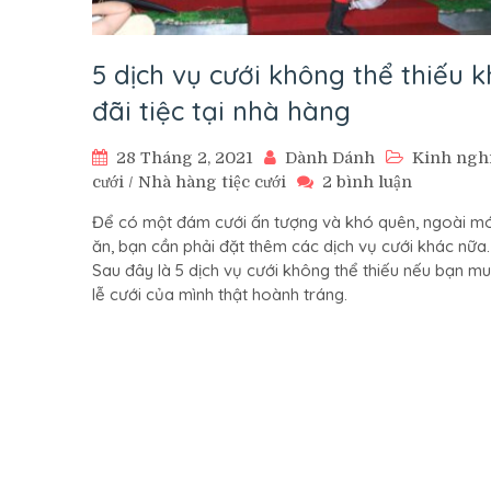
5 dịch vụ cưới không thể thiếu k
đãi tiệc tại nhà hàng
28 Tháng 2, 2021
Dành Dánh
Kinh ngh
ở
cưới
/
Nhà hàng tiệc cưới
2 bình luận
5
Để có một đám cưới ấn tượng và khó quên, ngoài m
dịch
ăn, bạn cần phải đặt thêm các dịch vụ cưới khác nữa.
vụ
Sau đây là 5 dịch vụ cưới không thể thiếu nếu bạn m
cưới
lễ cưới của mình thật hoành tráng.
không
thể
thiếu
khi
đãi
tiệc
tại
nhà
hàng