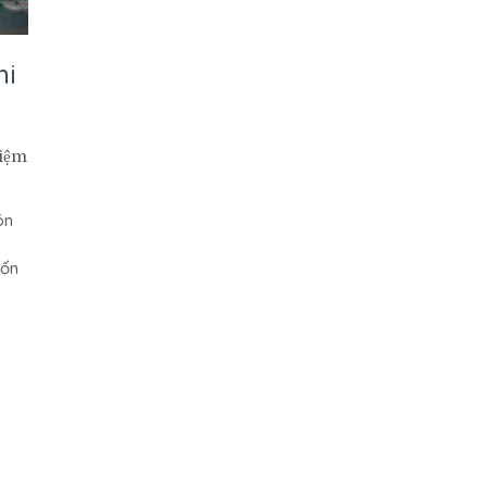
hi
iệm
ón
uốn