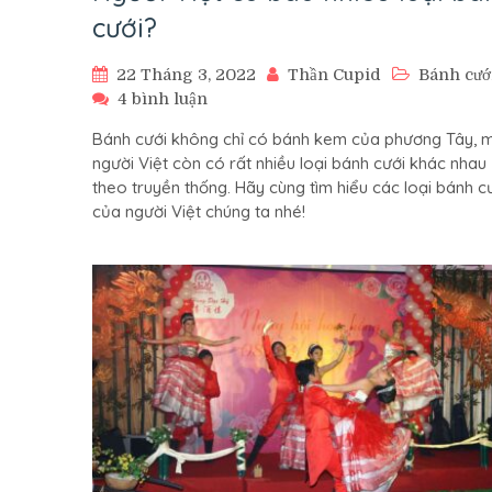
cưới?
22 Tháng 3, 2022
Thần Cupid
Bánh cướ
ở
4 bình luận
Người
Bánh cưới không chỉ có bánh kem của phương Tây, 
Việt
người Việt còn có rất nhiều loại bánh cưới khác nhau
có
theo truyền thống. Hãy cùng tìm hiểu các loại bánh c
bao
của người Việt chúng ta nhé!
nhiêu
loại
bánh
cưới?