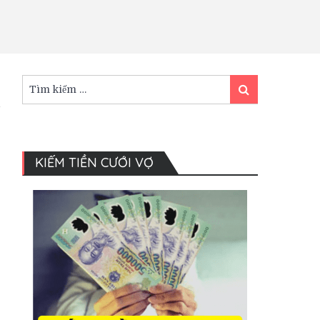
Tìm
Tìm
kiếm:
kiếm
KIẾM TIỀN CƯỚI VỢ