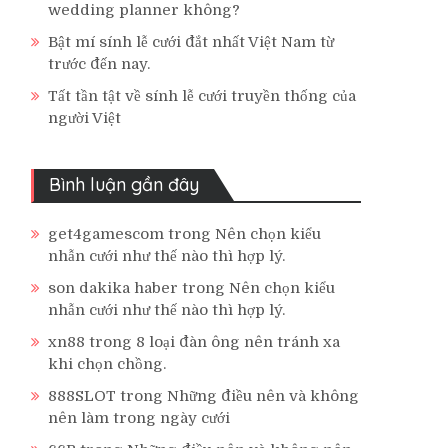
wedding planner không?
Bật mí sính lễ cưới đắt nhất Việt Nam từ
trước đến nay.
Tất tần tật về sính lễ cưới truyền thống của
người Việt
Bình luận gần đây
get4gamescom
trong
Nên chọn kiểu
nhẫn cưới như thế nào thì hợp lý.
son dakika haber
trong
Nên chọn kiểu
nhẫn cưới như thế nào thì hợp lý.
xn88
trong
8 loại đàn ông nên tránh xa
khi chọn chồng.
888SLOT
trong
Những điều nên và không
nên làm trong ngày cưới