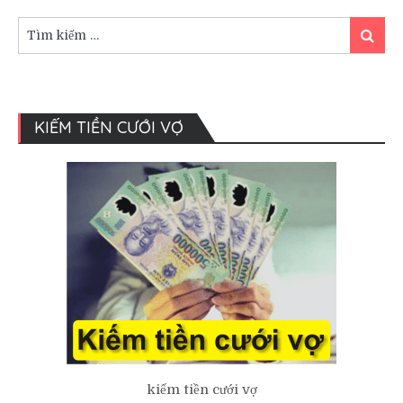
các
quốc
Tìm
Tìm
gia
kiếm:
kiếm
trên
thế
giới
KIẾM TIỀN CƯỚI VỢ
kiếm tiền cưới vợ