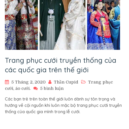
Trang phục cưới truyền thống của
các quốc gia trên thế giới
5 Tháng 2, 2020
Thần Cupid
Trang phục
ở
cưới, áo cưới.
5 bình luận
Trang
Các bạn trẻ trên toàn thế giới luôn dành sự tôn trọng và
phục
hướng về cội nguồn khi luôn mặc bộ trang phục cưới truyền
cưới
thống của quốc gia mình trong lễ cưới.
truyền
thống
của