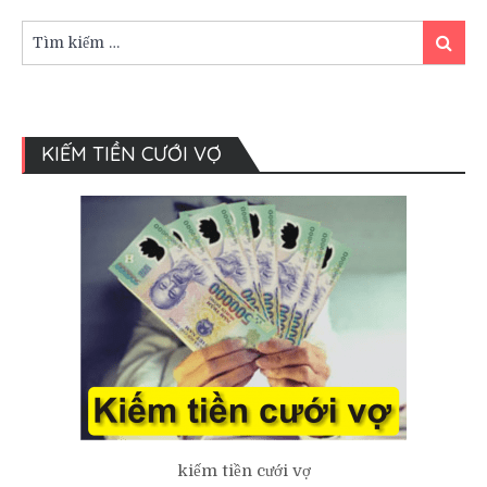
cưới
có
Tìm
Tìm
ý
kiếm:
kiếm
nghĩa
như
thế
nào?
KIẾM TIỀN CƯỚI VỢ
kiếm tiền cưới vợ