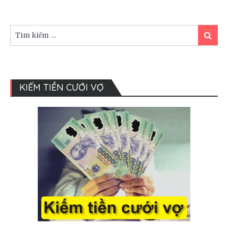
váy
cưới
Tìm
Tìm
kiếm:
kiếm
KIẾM TIỀN CƯỚI VỢ