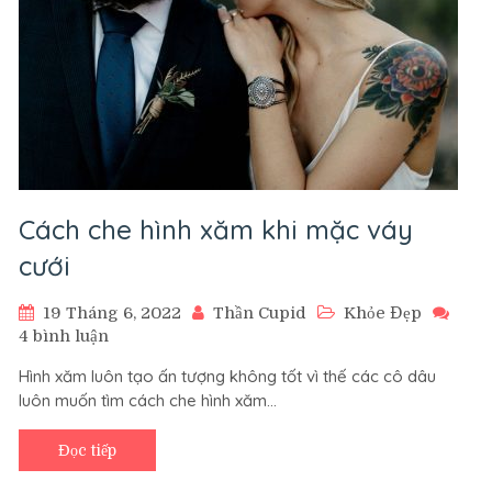
Cách che hình xăm khi mặc váy
cưới
19 Tháng 6, 2022
Thần Cupid
Khỏe Đẹp
ở
4 bình luận
Cách
Hình xăm luôn tạo ấn tượng không tốt vì thế các cô dâu
che
luôn muốn tìm cách che hình xăm…
hình
xăm
khi
Đọc tiếp
mặc