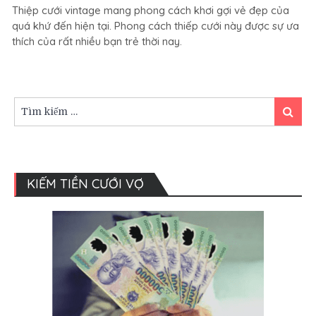
Thiệp cưới vintage mang phong cách khơi gợi vẻ đẹp của
cách
quá khứ đến hiện tại. Phong cách thiếp cưới này được sự ưa
thiệp
thích của rất nhiều bạn trẻ thời nay.
cưới
vintage
nét
cổ
điển
Tìm
Tìm
quý
kiếm:
kiếm
tộc.
KIẾM TIỀN CƯỚI VỢ