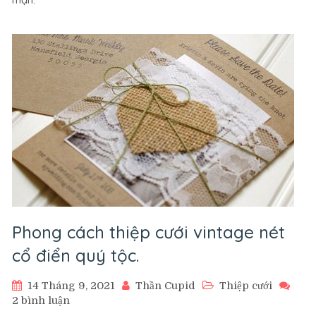
Cưới
Vintage
Được
Ưa
Thích
Nhất
ở
VN
Phong cách thiệp cưới vintage nét
cổ điển quý tộc.
14 Tháng 9, 2021
Thần Cupid
Thiệp cưới
ở
2 bình luận
Phong