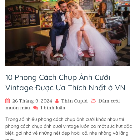
Vintage:
Lãng
Mạn
Và
Tinh
Tế
10 Phong Cách Chụp Ảnh Cưới
Vintage Được Ưa Thích Nhất ở VN
26 Tháng 9, 2024
Thần Cupid
Đám cưới
ở
muôn màu
1 bình luận
10
Trong số nhiều phong cách chụp ảnh cưới khác nhau thì
Phong
phong cách chụp ảnh cưới vintage luôn có một sức hút đặc
Cách
biệt, gợi nhớ về những nét đẹp hoài cổ, nhẹ nhàng và lãng
Chụp
mạn.
Ảnh