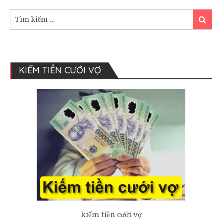
phong
thủy,
Tìm
Tìm
ngũ
kiếm:
kiếm
hành.
KIẾM TIỀN CƯỚI VỢ
kiếm tiền cưới vợ