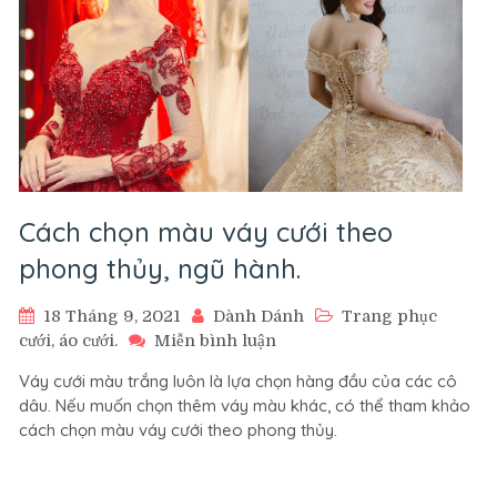
Cách chọn màu váy cưới theo
phong thủy, ngũ hành.
18 Tháng 9, 2021
Dành Dánh
Trang phục
trên
cưới, áo cưới.
Miễn bình luận
Cách
Váy cưới màu trắng luôn là lựa chọn hàng đầu của các cô
chọn
dâu. Nếu muốn chọn thêm váy màu khác, có thể tham khảo
màu
cách chọn màu váy cưới theo phong thủy.
váy
cưới
theo