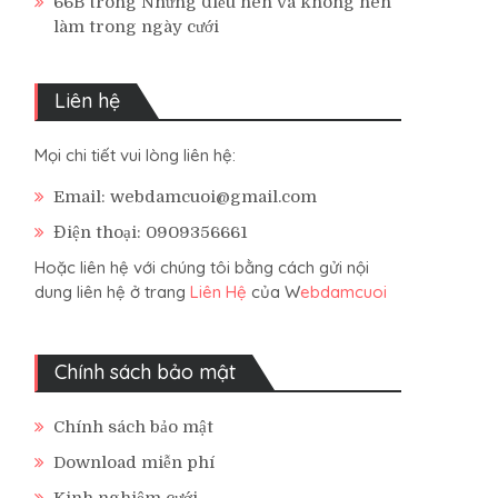
66B
trong
Những điều nên và không nên
làm trong ngày cưới
Liên hệ
Mọi chi tiết vui lòng liên hệ:
Email: webdamcuoi@gmail.com
Điện thoại: 0909356661
Hoặc liên hệ với chúng tôi bằng cách gửi nội
dung liên hệ ở trang
Liên Hệ
của W
ebdamcuoi
Chính sách bảo mật
Chính sách bảo mật
Download miễn phí
Kinh nghiệm cưới