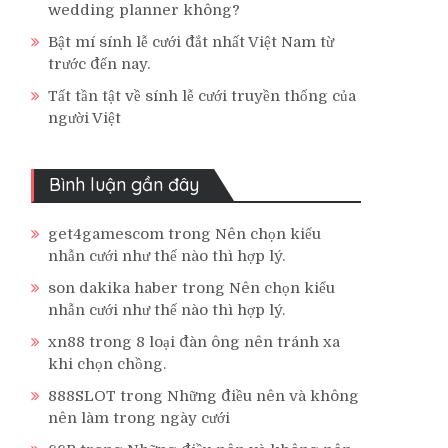
wedding planner không?
Bật mí sính lễ cưới đắt nhất Việt Nam từ
trước đến nay.
Tất tần tật về sính lễ cưới truyền thống của
người Việt
Bình luận gần đây
get4gamescom
trong
Nên chọn kiểu
nhẫn cưới như thế nào thì hợp lý.
son dakika haber
trong
Nên chọn kiểu
nhẫn cưới như thế nào thì hợp lý.
xn88
trong
8 loại đàn ông nên tránh xa
khi chọn chồng.
888SLOT
trong
Những điều nên và không
nên làm trong ngày cưới