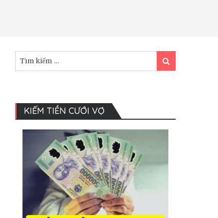
Tìm
Tìm
kiếm:
kiếm
KIẾM TIỀN CƯỚI VỢ