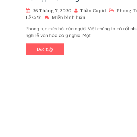
26 Tháng 7, 2020
Thần Cupid
Phong T
trên
Lễ Cưới
Miễn bình luận
Lễ
Phong tục cưới hỏi của người Việt chúng ta có rất nh
hợp
nghi lễ văn hóa có ý nghĩa. Một…
cẩn
là
gì?
Đọc tiếp