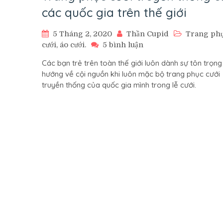
các quốc gia trên thế giới
5 Tháng 2, 2020
Thần Cupid
Trang ph
ở
cưới, áo cưới.
5 bình luận
Trang
Các bạn trẻ trên toàn thế giới luôn dành sự tôn trọng
phục
hướng về cội nguồn khi luôn mặc bộ trang phục cưới
cưới
truyền thống của quốc gia mình trong lễ cưới.
truyền
thống
của
các
quốc
gia
trên
thế
giới