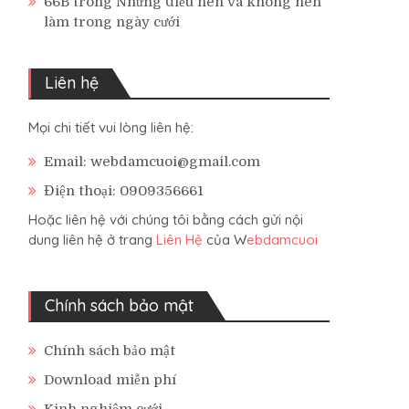
66B
trong
Những điều nên và không nên
làm trong ngày cưới
Liên hệ
Mọi chi tiết vui lòng liên hệ:
Email: webdamcuoi@gmail.com
Điện thoại: 0909356661
Hoặc liên hệ với chúng tôi bằng cách gửi nội
dung liên hệ ở trang
Liên Hệ
của W
ebdamcuoi
Chính sách bảo mật
Chính sách bảo mật
Download miễn phí
Kinh nghiệm cưới