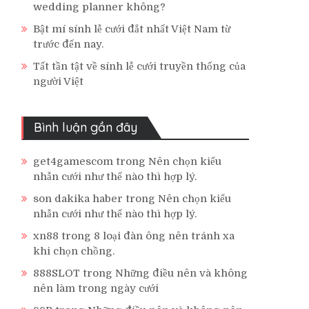
wedding planner không?
Bật mí sính lễ cưới đắt nhất Việt Nam từ
trước đến nay.
Tất tần tật về sính lễ cưới truyền thống của
người Việt
Bình luận gần đây
get4gamescom
trong
Nên chọn kiểu
nhẫn cưới như thế nào thì hợp lý.
son dakika haber
trong
Nên chọn kiểu
nhẫn cưới như thế nào thì hợp lý.
xn88
trong
8 loại đàn ông nên tránh xa
khi chọn chồng.
888SLOT
trong
Những điều nên và không
nên làm trong ngày cưới