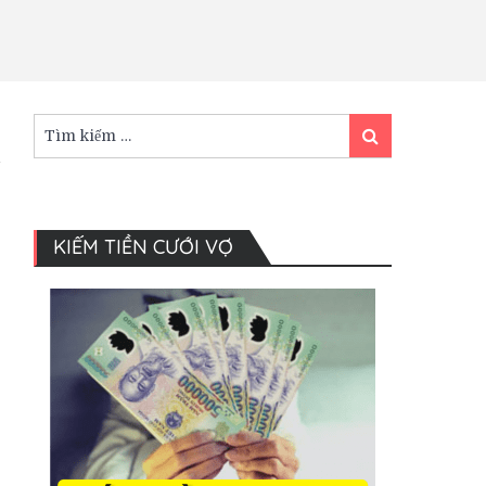
Tìm
Tìm
kiếm:
kiếm
KIẾM TIỀN CƯỚI VỢ