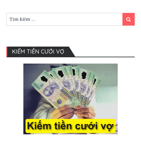
bê
tráp
đám
Tìm
Tìm
cưới
kiếm:
kiếm
KIẾM TIỀN CƯỚI VỢ