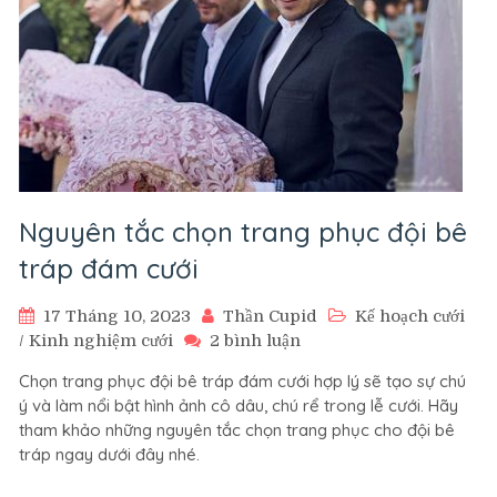
Nguyên tắc chọn trang phục đội bê
tráp đám cưới
17 Tháng 10, 2023
Thần Cupid
Kế hoạch cưới
ở
/
Kinh nghiệm cưới
2 bình luận
Nguyên
Chọn trang phục đội bê tráp đám cưới hợp lý sẽ tạo sự chú
tắc
ý và làm nổi bật hình ảnh cô dâu, chú rể trong lễ cưới. Hãy
chọn
tham khảo những nguyên tắc chọn trang phục cho đội bê
trang
tráp ngay dưới đây nhé.
phục
đội