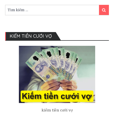
hạnh
phúc
Tìm
Tìm
kiếm:
kiếm
KIẾM TIỀN CƯỚI VỢ
kiếm tiền cưới vợ