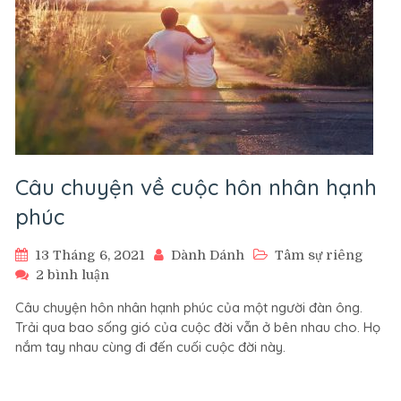
Câu chuyện về cuộc hôn nhân hạnh
phúc
13 Tháng 6, 2021
Dành Dánh
Tâm sự riêng
ở
2 bình luận
Câu
Câu chuyện hôn nhân hạnh phúc của một người đàn ông.
chuyện
Trải qua bao sống gió của cuộc đời vẫn ở bên nhau cho. Họ
về
nắm tay nhau cùng đi đến cuối cuộc đời này.
cuộc
hôn
nhân