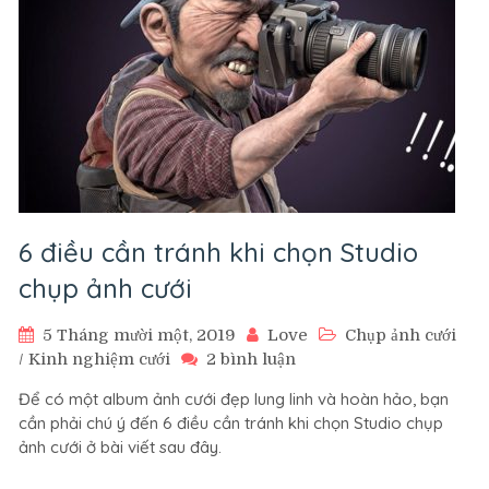
6 điều cần tránh khi chọn Studio
chụp ảnh cưới
5 Tháng mười một, 2019
Love
Chụp ảnh cưới
ở
/
Kinh nghiệm cưới
2 bình luận
6
Để có một album ảnh cưới đẹp lung linh và hoàn hảo, bạn
điều
cần phải chú ý đến 6 điều cần tránh khi chọn Studio chụp
cần
ảnh cưới ở bài viết sau đây.
tránh
khi