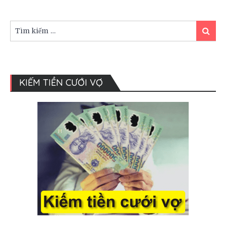
chọn
Studio
chụp
Tìm
Tìm
ảnh
kiếm:
kiếm
cưới
KIẾM TIỀN CƯỚI VỢ