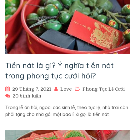
Tiền nát là gì? Ý nghĩa tiền nát
trong phong tục cưới hỏi?
29 Tháng 7, 2021
Love
Phong Tục Lễ Cưới
ở
20 bình luận
Tiền
Trong lễ ăn hỏi, ngoài các sính lễ, theo tục lệ, nhà trai còn
nát
phải tặng cho nhà gái một bao lì xì gọi là tiền nát.
là
gì?
Ý
nghĩa