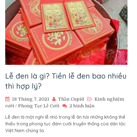
tiền
nát
trong
phong
tục
cưới
hỏi?
Lễ đen là gì? Tiền lễ đen bao nhiều
thì hợp lý?
18 Tháng 7, 2021
Thần Cupid
Kinh nghiệm
ở
cưới
/
Phong Tục Lễ Cưới
2 bình luận
Lễ
Lễ đen là một nghi lễ nhỏ trong lễ ăn hỏi những không thể
đen
thiếu trong phong tục đám cưới truyền thống của dân tộc
là
Việt Nam chúng ta.
gì?