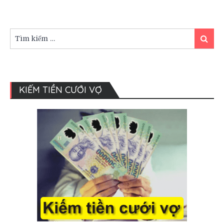
Tiền
lễ
đen
bao
Tìm
Tìm
nhiều
kiếm:
kiếm
thì
hợp
lý?
KIẾM TIỀN CƯỚI VỢ