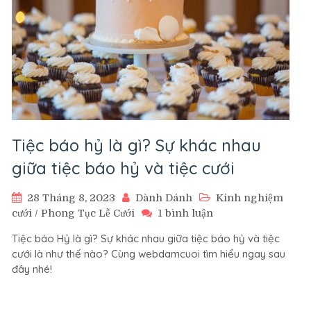
Tiệc báo hỷ là gì? Sự khác nhau
giữa tiệc báo hỷ và tiệc cưới
28 Tháng 8, 2023
Dành Dánh
Kinh nghiệm
ở
cưới
/
Phong Tục Lễ Cưới
1 bình luận
Tiệc
Tiệc báo Hỷ là gì? Sự khác nhau giữa tiệc báo hỷ và tiệc
báo
cưới là như thế nào? Cùng webdamcuoi tìm hiểu ngay sau
hỷ
đây nhé!
là
gì?
Sự