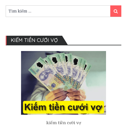
khác
nhau
Tìm
Tìm
giữa
kiếm:
kiếm
tiệc
báo
hỷ
và
KIẾM TIỀN CƯỚI VỢ
tiệc
cưới
kiếm tiền cưới vợ