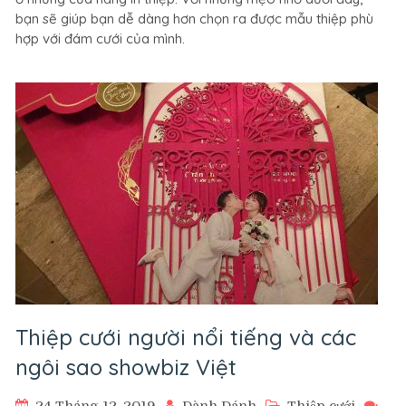
chọn
bạn sẽ giúp bạn dễ dàng hơn chọn ra được mẫu thiệp phù
thiệp
hợp với đám cưới của mình.
cưới
dễ
dàng
và
đơn
giản
Thiệp cưới người nổi tiếng và các
ngôi sao showbiz Việt