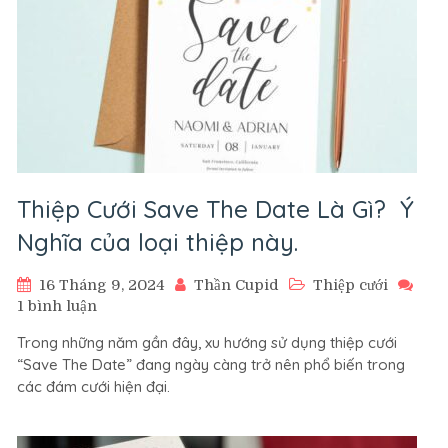
Thiệp Cưới Save The Date Là Gì? Ý
Nghĩa của loại thiệp này.
16 Tháng 9, 2024
Thần Cupid
Thiệp cưới
ở
1 bình luận
Thiệp
Trong những năm gần đây, xu hướng sử dụng thiệp cưới
Cưới
“Save The Date” đang ngày càng trở nên phổ biến trong
Save
các đám cưới hiện đại.
The
Date
Là