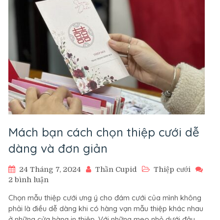
Gì?
Ý
Nghĩa
của
loại
thiệp
này.
Mách bạn cách chọn thiệp cưới dễ
dàng và đơn giản
24 Tháng 7, 2024
Thần Cupid
Thiệp cưới
ở
2 bình luận
Mách
Chọn mẫu thiệp cưới ưng ý cho đám cưới của mình không
bạn
phải là điều dễ dàng khi có hàng vạn mẫu thiệp khác nhau
cách
ở những cửa hàng in thiệp. Với những mẹo nhỏ dưới đây,