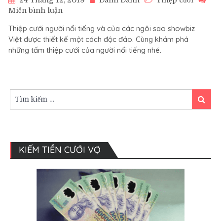
24 Tháng 12, 2019
Dành Dánh
Thiệp cưới
trên
Miễn bình luận
Thiệp
Thiệp cưới người nổi tiếng và của các ngôi sao showbiz
cưới
Việt được thiết kế một cách độc đáo. Cùng khám phá
người
những tấm thiệp cưới của người nổi tiếng nhé.
nổi
tiếng
và
các
ngôi
Tìm
Tìm
sao
kiếm:
kiếm
showbiz
Việt
KIẾM TIỀN CƯỚI VỢ