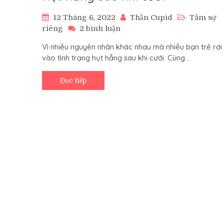
12 Tháng 6, 2022
Thần Cupid
Tâm sự
ở
riêng
2 bình luận
Hụt
Vì nhiều nguyên nhân khác nhau mà nhiều bạn trẻ rơi
hẫng
vào tình trạng hụt hẫng sau khi cưới. Cùng…
sau
khi
cưới
Đọc tiếp