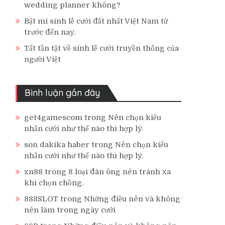
wedding planner không?
Bật mí sính lễ cưới đắt nhất Việt Nam từ
trước đến nay.
Tất tần tật về sính lễ cưới truyền thống của
người Việt
Bình luận gần đây
get4gamescom
trong
Nên chọn kiểu
nhẫn cưới như thế nào thì hợp lý.
son dakika haber
trong
Nên chọn kiểu
nhẫn cưới như thế nào thì hợp lý.
xn88
trong
8 loại đàn ông nên tránh xa
khi chọn chồng.
888SLOT
trong
Những điều nên và không
nên làm trong ngày cưới