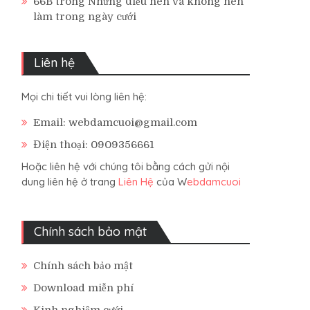
66B
trong
Những điều nên và không nên
làm trong ngày cưới
Liên hệ
Mọi chi tiết vui lòng liên hệ:
Email: webdamcuoi@gmail.com
Điện thoại: 0909356661
Hoặc liên hệ với chúng tôi bằng cách gửi nội
dung liên hệ ở trang
Liên Hệ
của W
ebdamcuoi
Chính sách bảo mật
Chính sách bảo mật
Download miễn phí
Kinh nghiệm cưới