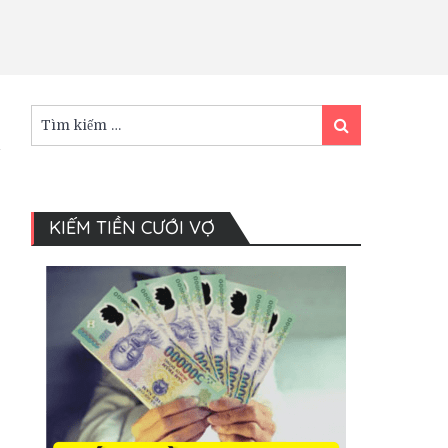
Tìm
Tìm
kiếm:
kiếm
KIẾM TIỀN CƯỚI VỢ