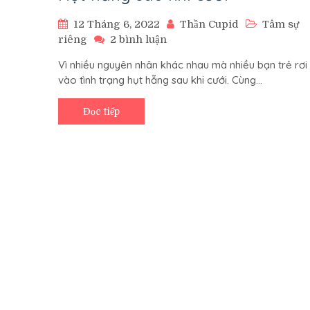
12 Tháng 6, 2022
Thần Cupid
Tâm sự
ở
riêng
2 bình luận
Hụt
Vì nhiều nguyên nhân khác nhau mà nhiều bạn trẻ rơi
hẫng
vào tình trạng hụt hẫng sau khi cưới. Cùng…
sau
khi
cưới
Đọc tiếp