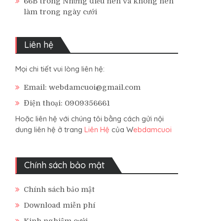
66B
trong
Những điều nên và không nên
làm trong ngày cưới
Liên hệ
Mọi chi tiết vui lòng liên hệ:
Email: webdamcuoi@gmail.com
Điện thoại: 0909356661
Hoặc liên hệ với chúng tôi bằng cách gửi nội
dung liên hệ ở trang
Liên Hệ
của W
ebdamcuoi
Chính sách bảo mật
Chính sách bảo mật
Download miễn phí
Kinh nghiệm cưới