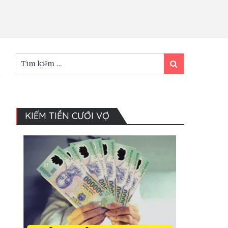
Tìm
Tìm
kiếm:
kiếm
KIẾM TIỀN CƯỚI VỢ