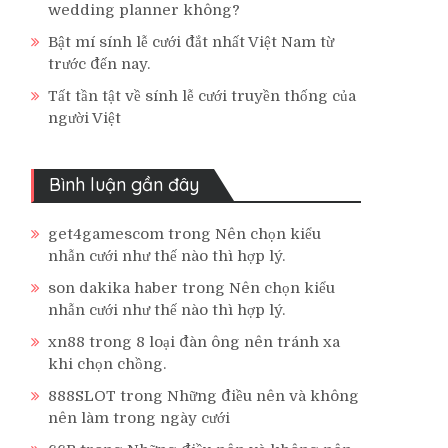
wedding planner không?
Bật mí sính lễ cưới đắt nhất Việt Nam từ
trước đến nay.
Tất tần tật về sính lễ cưới truyền thống của
người Việt
Bình luận gần đây
get4gamescom
trong
Nên chọn kiểu
nhẫn cưới như thế nào thì hợp lý.
son dakika haber
trong
Nên chọn kiểu
nhẫn cưới như thế nào thì hợp lý.
xn88
trong
8 loại đàn ông nên tránh xa
khi chọn chồng.
888SLOT
trong
Những điều nên và không
nên làm trong ngày cưới