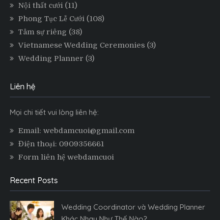
Nội thất cưới
(11)
Phong Tục Lễ Cưới
(108)
Tâm sự riêng
(38)
Vietnamese Wedding Ceremonies
(3)
Wedding Planner
(3)
Liên hệ
Mọi chi tiết vui lòng liên hệ:
Email: webdamcuoi@gmail.com
Điện thoại: 0909356661
Form liên hệ webdamcuoi
Recent Posts
Wedding Coordinator và Wedding Planner
Khác Nhau Như Thế Nào?