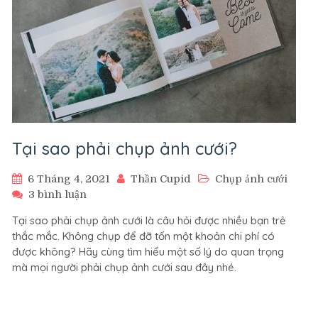
Tại sao phải chụp ảnh cưới?
6 Tháng 4, 2021
Thần Cupid
Chụp ảnh cưới
ở
3 bình luận
Tại
Tại sao phải chụp ảnh cưới là câu hỏi được nhiều bạn trẻ
sao
thắc mắc. Không chụp để đỡ tốn một khoản chi phí có
phải
được không? Hãy cùng tìm hiểu một số lý do quan trọng
chụp
mà mọi người phải chụp ảnh cưới sau đây nhé.
ảnh
cưới?