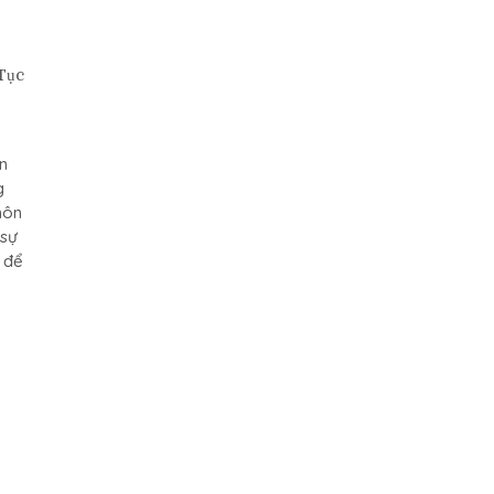
Tục
n
g
hôn
 sự
 để