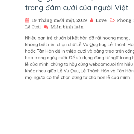
trong đám cưới của người Việt
19 Tháng mười một, 2019
Love
Phong 
trên
Lễ Cưới
Miễn bình luận
Vu
Nhiều bạn trẻ chuẩn bị kết hôn đã rất hoang mang,
Quy,
không biết nên chọn chữ Lễ Vu Quy hay Lễ Thành Hô
Thành
hoặc Tân Hôn để in thiệp cưới và bảng treo trên cổn
Hôn,
hoa trong ngày cưới. Để sử dụng đúng từ ngữ trong 
Tân
lễ của mình, chúng ta hãy cùng webdamcuoi tìm hiểu
Hôn
trong
khác nhau giữa Lễ Vu Quy, Lễ Thành Hôn và Tân Hôn
đám
mọi người có thể chọn đúng từ cho hôn lễ của mình.
cưới
của
người
Việt