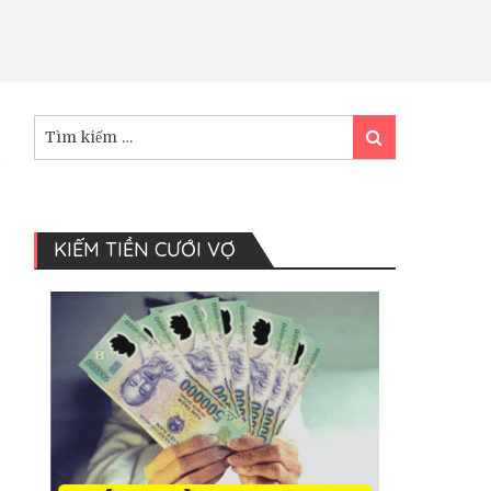
Tìm
Tìm
kiếm:
kiếm
KIẾM TIỀN CƯỚI VỢ