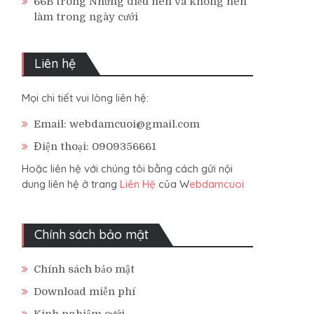
66B
trong
Những điều nên và không nên
làm trong ngày cưới
Liên hệ
Mọi chi tiết vui lòng liên hệ:
Email: webdamcuoi@gmail.com
Điện thoại: 0909356661
Hoặc liên hệ với chúng tôi bằng cách gửi nội
dung liên hệ ở trang
Liên Hệ
của W
ebdamcuoi
Chính sách bảo mật
Chính sách bảo mật
Download miễn phí
Kinh nghiệm cưới