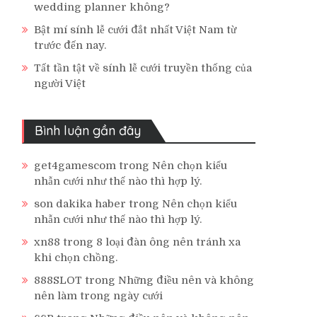
wedding planner không?
Bật mí sính lễ cưới đắt nhất Việt Nam từ
trước đến nay.
Tất tần tật về sính lễ cưới truyền thống của
người Việt
Bình luận gần đây
get4gamescom
trong
Nên chọn kiểu
nhẫn cưới như thế nào thì hợp lý.
son dakika haber
trong
Nên chọn kiểu
nhẫn cưới như thế nào thì hợp lý.
xn88
trong
8 loại đàn ông nên tránh xa
khi chọn chồng.
888SLOT
trong
Những điều nên và không
nên làm trong ngày cưới