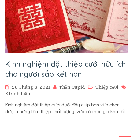
Kinh nghiệm đặt thiệp cưới hữu ích
cho người sắp kết hôn
26 Tháng 8, 2021
Thần Cupid
Thiệp cưới
ở
3 bình luận
Kinh
Kinh nghiệm đặt thiệp cưới dưới đây giúp bạn vừa chọn
nghiệm
được những tấm thiệp chất lượng, vừa có mức giá khá tốt.
đặt
thiệp
cưới
hữu