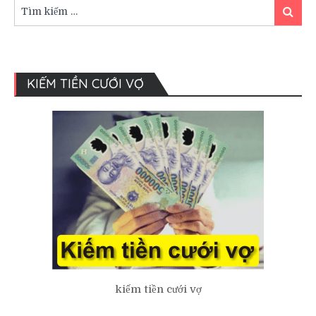
ích
Tìm
Tìm
cho
kiếm:
kiếm
người
sắp
kết
hôn
KIẾM TIỀN CƯỚI VỢ
kiếm tiền cưới vợ