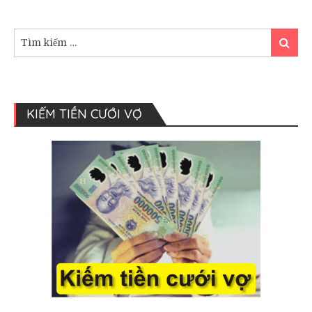
thiếu
khi
đãi
Tìm
Tìm
tiệc
kiếm:
kiếm
tại
nhà
hàng
KIẾM TIỀN CƯỚI VỢ