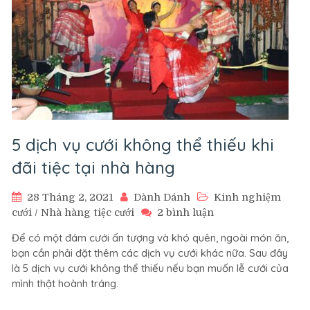
5 dịch vụ cưới không thể thiếu khi
đãi tiệc tại nhà hàng
28 Tháng 2, 2021
Dành Dánh
Kinh nghiệm
ở
cưới
/
Nhà hàng tiệc cưới
2 bình luận
5
Để có một đám cưới ấn tượng và khó quên, ngoài món ăn,
dịch
bạn cần phải đặt thêm các dịch vụ cưới khác nữa. Sau đây
vụ
là 5 dịch vụ cưới không thể thiếu nếu bạn muốn lễ cưới của
cưới
mình thật hoành tráng.
không
thể