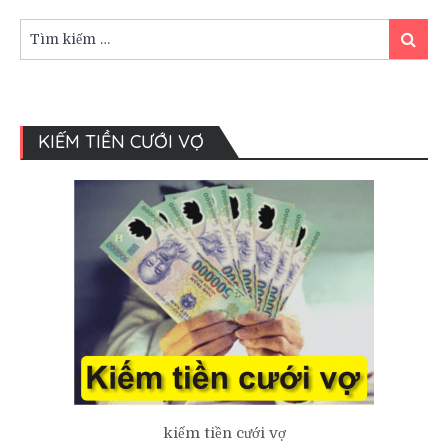
dân
tộc
Tìm
Tìm
ở
kiếm:
kiếm
Tây
Nguyên
KIẾM TIỀN CƯỚI VỢ
kiếm tiền cưới vợ