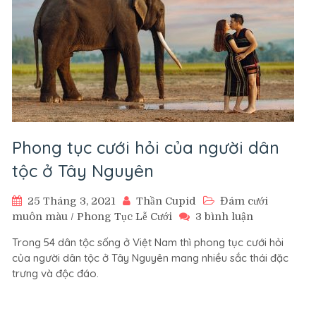
Phong tục cưới hỏi của người dân
tộc ở Tây Nguyên
25 Tháng 3, 2021
Thần Cupid
Đám cưới
ở
muôn màu
/
Phong Tục Lễ Cưới
3 bình luận
Phong
Trong 54 dân tộc sống ở Việt Nam thì phong tục cưới hỏi
tục
của người dân tộc ở Tây Nguyên mang nhiều sắc thái đặc
cưới
trưng và độc đáo.
hỏi
của
người