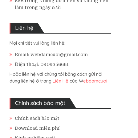
66B
trong
Những điều nên và không nên
làm trong ngày cưới
Liên hệ
Mọi chi tiết vui lòng liên hệ:
Email: webdamcuoi@gmail.com
Điện thoại: 0909356661
Hoặc liên hệ với chúng tôi bằng cách gửi nội
dung liên hệ ở trang
Liên Hệ
của W
ebdamcuoi
Chính sách bảo mật
Chính sách bảo mật
Download miễn phí
Kinh nghiệm cưới