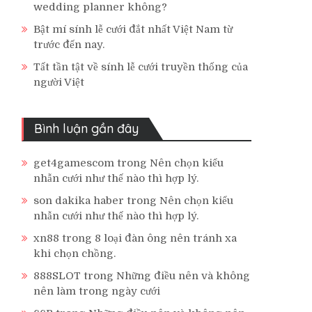
wedding planner không?
Bật mí sính lễ cưới đắt nhất Việt Nam từ
trước đến nay.
Tất tần tật về sính lễ cưới truyền thống của
người Việt
Bình luận gần đây
get4gamescom
trong
Nên chọn kiểu
nhẫn cưới như thế nào thì hợp lý.
son dakika haber
trong
Nên chọn kiểu
nhẫn cưới như thế nào thì hợp lý.
xn88
trong
8 loại đàn ông nên tránh xa
khi chọn chồng.
888SLOT
trong
Những điều nên và không
nên làm trong ngày cưới