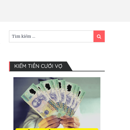
Tìm
Tìm
kiếm:
kiếm
KIẾM TIỀN CƯỚI VỢ