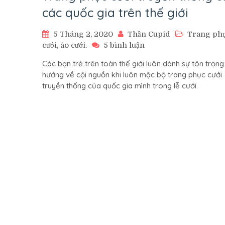
các quốc gia trên thế giới
5 Tháng 2, 2020
Thần Cupid
Trang ph
ở
cưới, áo cưới.
5 bình luận
Trang
Các bạn trẻ trên toàn thế giới luôn dành sự tôn trọng
phục
hướng về cội nguồn khi luôn mặc bộ trang phục cưới
cưới
truyền thống của quốc gia mình trong lễ cưới.
truyền
thống
của
các
quốc
gia
trên
thế
giới